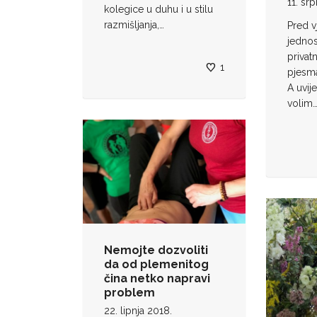
11. sr
kolegice u duhu i u stilu
razmišljanja,…
Pred 
jedno
privat
1
pjesma 
A uvij
volim…
Nemojte dozvoliti
da od plemenitog
čina netko napravi
problem
22. lipnja 2018.