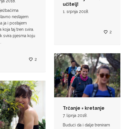
pnja 2018.
učitelj!
vježbačima
1. srpnja 2018.
stavno nestajem
na ja i postajem
koja taj tren svira.
2
ek svira pjesma koju
.
2
Trčanje = kretanje
7. lipnja 2018.
Budući da i dalje treniram