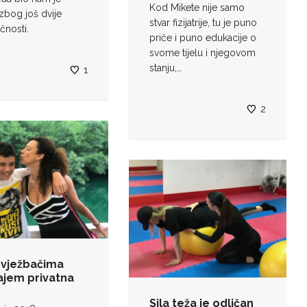
Kod Mikete nije samo
zbog još dvije
stvar fizijatrije, tu je puno
čnosti.
priče i puno edukacije o
svome tijelu i njegovom
stanju,…
1
2
 vježbačima
ajem privatna
Sila teža je odličan