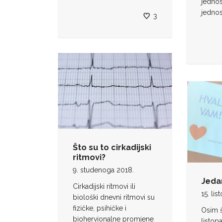
jednos
jednos
3
Što su to cirkadijski
ritmovi?
9. studenoga 2018.
Jeda
Cirkadijski ritmovi ili
15. li
biološki dnevni ritmovi su
fizičke, psihičke i
Osim š
biohervionalne promjene
listop