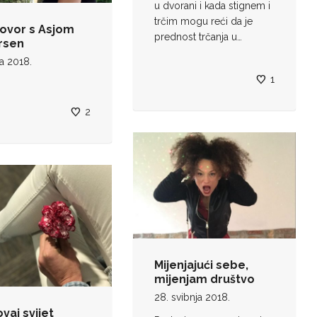
u dvorani i kada stignem i
trčim mogu reći da je
ovor s Asjom
prednost trčanja u…
rsen
ja 2018.
1
2
Mijenjajući sebe,
mijenjam društvo
28. svibnja 2018.
ovaj svijet