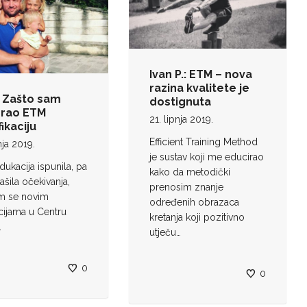
Ivan P.: ETM – nova
razina kvalitete je
: Zašto sam
dostignuta
rao ETM
21. lipnja 2019.
fikaciju
Efficient Training Method
nja 2019.
je sustav koji me educirao
ukacija ispunila, pa
kako da metodički
ašila očekivanja,
prenosim znanje
im se novim
određenih obrazaca
ijama u Centru
kretanja koji pozitivno
.
utječu…
0
0