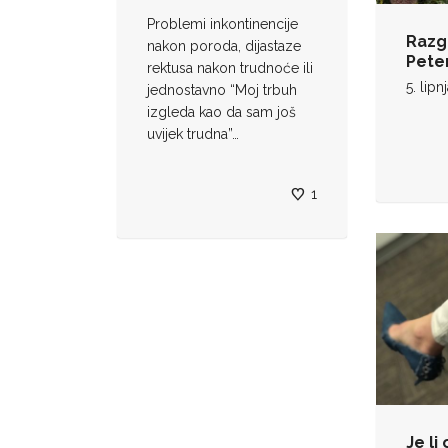
Problemi inkontinencije
Razg
nakon poroda, dijastaze
Pete
rektusa nakon trudnoće ili
5. lipn
jednostavno “Moj trbuh
izgleda kao da sam još
uvijek trudna”…
1
Je li 