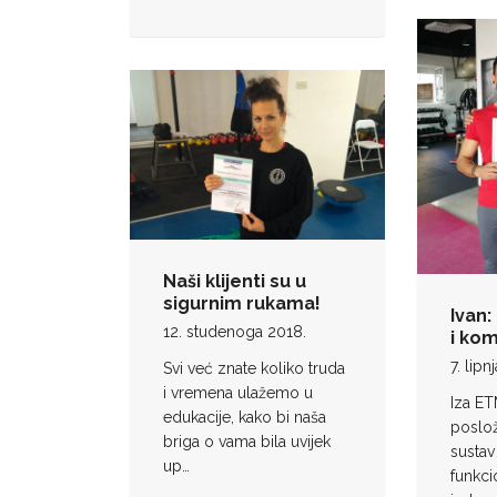
Naši klijenti su u
sigurnim rukama!
Ivan
12. studenoga 2018.
i ko
7. lipn
Svi već znate koliko truda
i vremena ulažemo u
Iza ET
edukacije, kako bi naša
poslo
briga o vama bila uvijek
sustav
up…
funkci