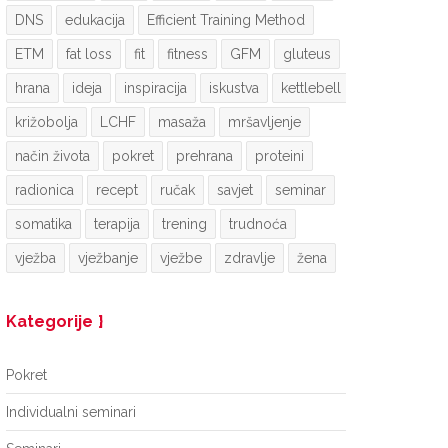
DNS
edukacija
Efficient Training Method
ETM
fat loss
fit
fitness
GFM
gluteus
hrana
ideja
inspiracija
iskustva
kettlebell
križobolja
LCHF
masaža
mršavljenje
način života
pokret
prehrana
proteini
radionica
recept
ručak
savjet
seminar
somatika
terapija
trening
trudnoća
vježba
vježbanje
vježbe
zdravlje
žena
Kategorije
Pokret
Individualni seminari