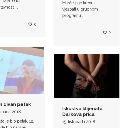
tavan. U toj
Marčelja je krenula
tavnosti i…
vježbati u grupnom
programu…
0
2
n divan petak
Iskustva klijenata:
stopada 2018.
Darkova priča
to je bio petak, 12.
15. listopada 2018.
ada bio nam je