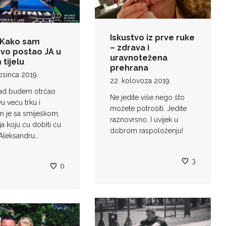
Iskustvo iz prve ruke
: Kako sam
– zdrava i
vo postao JA u
uravnotežena
tijelu
prehrana
osinca 2019.
22. kolovoza 2019.
kad budem otrčao
Ne jedite više nego što
u veću trku i
možete potrošiti. Jedite
m je sa smiješkom,
raznovrsno. I uvijek u
a koju ću dobiti ću
dobrom raspoloženju!
i Aleksandru…
3
0