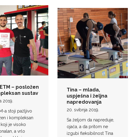
: ETM – posložen
Tina – mlada,
mpleksan sustav
uspješna i željna
ja 2019.
napredovanja
20. svibnja 2019.
M-a stoji pažljivo
žen i kompleksan
Sa željom da napreduje,
 koji je visoko
ojača, a da pritom ne
onalan, a vrlo
izgubi fleksibilnost Tina