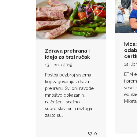
Ivica
odab
Zdrava prehrana i
certi
ideja za brzi ručak
14. lip
13. lipnja 2019.
ETM ed
Postoji bezbroj sistema
i prem
koji zagovaraju zdravu
vesel
prehranu. Svi oni navode
edukac
mnoštvo dokazanih,
Miketa
najčešće i snažno
suprotstavljenih razloga
zašto su…
0