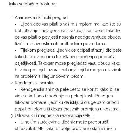
kako se obično postupa:
Anamneza i klinički pregled:
Liječnik će vas pitati o vašim simptomima, kao što su
bol, oticanje i nelagoda na stražnjoj strani pete. Također
će vas pitati o povijesti nošenja neodgovarajuće obuće,
fizičkim aktivnostima ili prethodnim povredama.
Tijekom pregleda, liječnik će opipati stražnji dio pete
kako bi provjerio ima li koštanih izbočenja i područja
osjetljivosti. Također može pregledati vašu obuću kako
bi vidio postoji li uzorak habanja koji bi mogao ukazivati
na problem s Haglundovom petom.
Rendgenska snimka:
Rendgenska snimka pete često se koristi kako bi se
vidjelo koštano izbočenje na petnoj kosti. Rendgen
također pomaže liječniku da isključi druge uzroke boli,
poput prijeloma ili degenerativnih promjena u kostima.
Ultrazvuk ili magnetska rezonancija (MRI):
U nekim slučajevima, liječnik može preporučiti
ultrazvuk ili MRI kako bi bolje procijenio stanje mekih