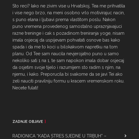
Sto reci? Iako ne zivim vise u Hrvatskoj, Tea me prihvatila 
i vise nego brzo, na meni osobno vrlo motivirajuc nacin, 
s puno elana i ljubavi prema vlastitom poslu. Nakon 
puno vremena provedenog samostalno upraznjavajuci 
razne treninge i cak s pozadinom treniranja yoge, nisam 
imala osjecaj da uspijevam pohvatati osnove bas kako 
spada i da me to koci u bilokakvom napretku na tom 
planu. Od Tee sam naucila nevjerojatno puno u samo 
nekoliko sati 1 na 1, te sam napokon imala dobar osjecaj 
da osjetim svoje tijelo i razumijem sto radim s njim, na 
njemu, i kako. Preporucila bi svakome da se javi Tei ako 
zeli nauciti pravilniju formu u kracem vremenskom roku. 
Necete fulati!
ZADNJE OBJAVE
RADIONICA “KADA STRES SJEDNE U TRBUH” –