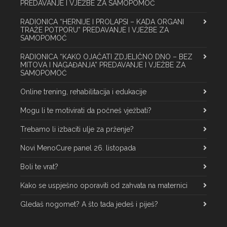
PREDAVANJE I VJEŽBE ZA SAMOPOMOĆ
RADIONICA “HERNIJE I PROLAPSI – KADA ORGANI
TRAŽE POTPORU” PREDAVANJE I VJEŽBE ZA
SAMOPOMOĆ
RADIONICA “KAKO OJAČATI ZDJELIČNO DNO – BEZ
MITOVA I NAGAĐANJA” PREDAVANJE I VJEŽBE ZA
SAMOPOMOĆ
Online trening, rehabilitacija i edukacije
Mogu li te motivirati da počneš vježbati?
Trebamo li izbaciti ulje za prženje?
Novi MenoCure panel 26. listopada
Boli te vrat?
Kako se uspješno oporaviti od zahvata na maternici
Gledaš nogomet? A što tada jedeš i piješ?