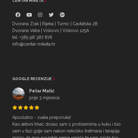
CENTAR MIKETA
Dvorana Zrak | Rijeka | Turnić | Cavtatska 2B
Dvorana Vatra | Viškovo | Viškovo 125A
tel. +385 98 387 876
info@centar-miketa.hr
GOOGLE RECENZIJE
Petar Matić
prije 3 mjeseca
Apsolutno - svaka preporuka!

Kao aktivni trkač došao sam s problemima u kuku i bio 
sam u fazi gdje sam nakon nekoliko tretmana i terapija 
mislio da moj povratak nema smisla te sam zaista bio 