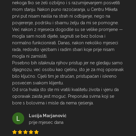
nekoga tko se želi ozbiljno i s razumijevanjem posvetiti 
mom stanju. Nakon puno razočaranja, u Centru Miketa 
prvi put nisam naišla na strah ni odbijanje, nego na 
povjerenje, podršku i stvarnu želju da mi se pomogne.

Već nakon 2 mjeseca dogodile su se velike promjene — 
mogla sam nositi dijete, sagnuti se bez bolova i 
normalno funkcionirati. Danas, nakon nekoliko mjeseci 
rada, redovito vježbam i radim stvari koje prije nisam 
mogla ni zamisliti.

Posebno bih istaknula njihov pristup jer ne gledaju samo 
dijagnozu, već osobu kao cjelinu, što je za moj oporavak 
bilo ključno. Cijeli tim je stručan, pristupačan i iskreno 
posvećen svakom klijentu.

Od srca hvala što ste mi vratili kvalitetu života i vjeru da 
oporavak zaista jest moguć. Preporuka svima koji se 
bore s bolovima i misle da nema rješenja.
Lucija Marjanović
prije mjesec dana