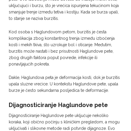
uključujući i burzu, što je vrećica ispunjena tekućinom koja
smanjuje trenje između tetiva i kostiju. Kada se burza upali,
to stanje se naziva burzitis.
Kod osoba s Haglundovom petom, burzitis je česta
komplikacija zbog konstantnog trenja između izbočenja
kosti i mekih tkiva, što uzrokuje bol i oticanje. Međutim,
burzitis može nastati i bez prisutnosti Haglundove pete,
zbog drugih faktora poput povrede, infekcije ili
ponavljajućih pokreta.
Dakle, Haglundova peta je deformacija kosti, dok je burzitis
upala sluzne vrećice. U kontekstu Haglundove pete, upala
burze je često sekundarna posljedica te deformacije.
Dijagnosticiranje Haglundove pete
Dijagnosticiranje Haglundove pete uključuje nekoliko
koraka, koji obično počinju s kliničkim pregledom, a mogu
uključivati i slikovne metode radi potvrde dijagnoze. Evo