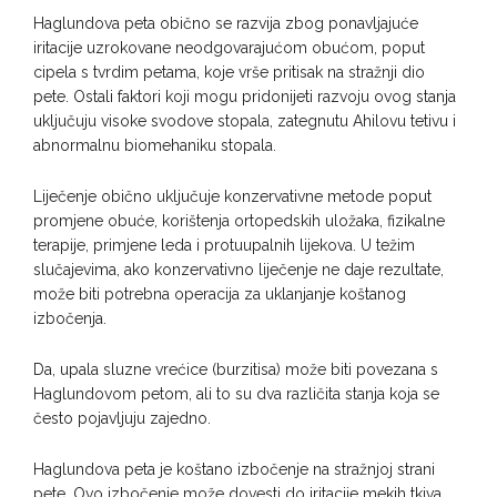
Haglundova peta obično se razvija zbog ponavljajuće
iritacije uzrokovane neodgovarajućom obućom, poput
cipela s tvrdim petama, koje vrše pritisak na stražnji dio
pete. Ostali faktori koji mogu pridonijeti razvoju ovog stanja
uključuju visoke svodove stopala, zategnutu Ahilovu tetivu i
abnormalnu biomehaniku stopala.
Liječenje obično uključuje konzervativne metode poput
promjene obuće, korištenja ortopedskih uložaka, fizikalne
terapije, primjene leda i protuupalnih lijekova. U težim
slučajevima, ako konzervativno liječenje ne daje rezultate,
može biti potrebna operacija za uklanjanje koštanog
izbočenja.
Da, upala sluzne vrećice (burzitisa) može biti povezana s
Haglundovom petom, ali to su dva različita stanja koja se
često pojavljuju zajedno.
Haglundova peta je koštano izbočenje na stražnjoj strani
pete. Ovo izbočenje može dovesti do iritacije mekih tkiva,