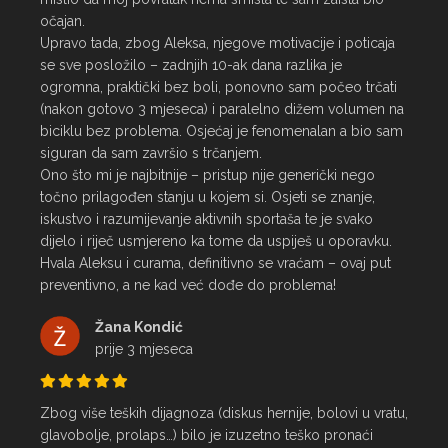
očajan.

Upravo tada, zbog Aleksa, njegove motivacije i poticaja 
se sve posložilo – zadnjih 10-ak dana razlika je 
ogromna, praktički bez boli, ponovno sam počeo trčati 
(nakon gotovo 3 mjeseca) i paralelno dižem volumen na 
biciklu bez problema. Osjećaj je fenomenalan a bio sam 
siguran da sam završio s trčanjem.

Ono što mi je najbitnije – pristup nije generički nego 
točno prilagođen stanju u kojem si. Osjeti se znanje, 
iskustvo i razumijevanje aktivnih sportaša te je svako 
dijelo i riječ usmjereno ka tome da uspiješ u oporavku.

Hvala Aleksu i curama, definitivno se vraćam – ovaj put 
preventivno, a ne kad već dođe do problema!
Žana Kondić
prije 3 mjeseca
Zbog više teških dijagnoza (diskus hernije, bolovi u vratu, 
glavobolje, prolaps…) bilo je izuzetno teško pronaći 