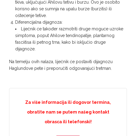
tkiva, uključujući Ahilovu tetivu i burzu. Ovo je osobito
korisno ako se sumnja na upalu burze (burzitis) ili
oštećenje tetive.
Diferencijalna dijagnoza:
Liječnik će također razmotriti druge moguće uzroke
simptoma, poput Ahilove tendinopatije, plantarnog
fasciitisa ili petnog trna, kako bi isključio druge
dijagnoze.
Na temelju ovih nalaza, liječnik će postaviti dijagnozu
Haglundove pete i preporučiti odgovarajući tretman.
Za više informacija ili dogovor termina,
obratite nam se putem našeg kontakt
obrasca ili telefonski!