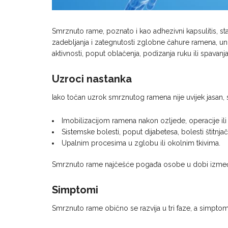
Smrznuto rame, poznato i kao adhezivni kapsulitis, st
zadebljanja i zategnutosti zglobne čahure ramena, un
aktivnosti, poput oblačenja, podizanja ruku ili spavanja
Uzroci nastanka
Iako točan uzrok smrznutog ramena nije uvijek jasan, 
Imobilizacijom ramena nakon ozljede, operacije ili 
Sistemske bolesti, poput dijabetesa, bolesti štitnja
Upalnim procesima u zglobu ili okolnim tkivima.
Smrznuto rame najčešće pogađa osobe u dobi između
Simptomi
Smrznuto rame obično se razvija u tri faze, a simpto