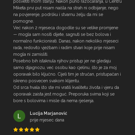
posvetiti mom stanju. Nakon puno razočaranja, u Centru 
Miketa prvi put nisam naišla na strah ni odbijanje, nego 
na povjerenje, podršku i stvarnu želju da mi se 
pomogne.

Već nakon 2 mjeseca dogodile su se velike promjene 
— mogla sam nositi dijete, sagnuti se bez bolova i 
normalno funkcionirati. Danas, nakon nekoliko mjeseci 
rada, redovito vježbam i radim stvari koje prije nisam 
mogla ni zamisliti.

Posebno bih istaknula njihov pristup jer ne gledaju 
samo dijagnozu, već osobu kao cjelinu, što je za moj 
oporavak bilo ključno. Cijeli tim je stručan, pristupačan i 
iskreno posvećen svakom klijentu.

Od srca hvala što ste mi vratili kvalitetu života i vjeru da 
oporavak zaista jest moguć. Preporuka svima koji se 
bore s bolovima i misle da nema rješenja.
Lucija Marjanović
prije mjesec dana