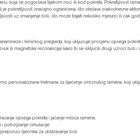
enu, koja se pogoršava tijekom noći ili kod pokreta. Pokretljivost ram
ali je pokretljivost značajno ograničena, što otežava svakodnevne aktivn
ivosti uz smanjenje boli, što može trajati nekoliko mjeseci ili čak god
namneze i kliničkog pregleda, koji uključuje procjenu opsega pokreta
zvuk ili magnetska rezonancija) kako bi se isključili drugi uzroci boli 
odimo personalizirane tretmane za liječenje smrznutog ramena, koji ukl
raćanje opsega pokreta i jačanje mišića ramena.
i poboljšanje cirkulacije.
preporuci liječnika za ublažavanje boli.