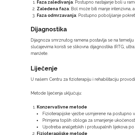
Faza zaleđivanja
: Postupno nastajanje boli u ram
Zaleđena faza
: Bol može biti manje intenzivna, 
Faza odmrzavanja
: Postupno poboljšanje pokretlj
Dijagnostika
Dijagnoza smrznutog ramena postavlja se na temelju a
slučajevima koristi se slikovna dijagnostika (RTG, ultra
manžete.
Liječenje
U našem Centru za fizioterapiju i rehabilitaciju prov
Metode liječenja uključuju:
Konzervativne metode
Fizioterapijske vježbe usmjerene na postupno v
Primjena toplih obloga za smanjenje ukočenosti 
Upotreba analgetskih i protuupalnih lijekova po 
Fizioterapijske metode