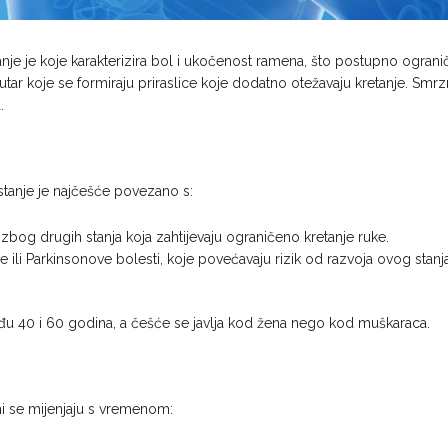
anje je koje karakterizira bol i ukočenost ramena, što postupno ograni
utar koje se formiraju priraslice koje dodatno otežavaju kretanje. Sm
.
stanje je najčešće povezano s:
zbog drugih stanja koja zahtijevaju ograničeno kretanje ruke.
če ili Parkinsonove bolesti, koje povećavaju rizik od razvoja ovog stanja
 40 i 60 godina, a češće se javlja kod žena nego kod muškaraca.
mi se mijenjaju s vremenom: