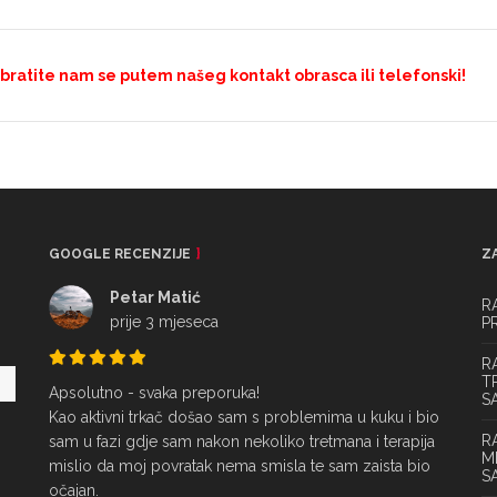
obratite nam se putem našeg kontakt obrasca ili telefonski!
GOOGLE RECENZIJE
Z
Petar Matić
R
prije 3 mjeseca
P
R
T
Apsolutno - svaka preporuka!

S
Kao aktivni trkač došao sam s problemima u kuku i bio 
R
sam u fazi gdje sam nakon nekoliko tretmana i terapija 
M
mislio da moj povratak nema smisla te sam zaista bio 
S
očajan.
