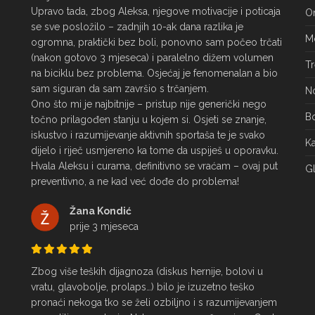
Upravo tada, zbog Aleksa, njegove motivacije i poticaja 
On
se sve posložilo – zadnjih 10-ak dana razlika je 
Mo
ogromna, praktički bez boli, ponovno sam počeo trčati 
(nakon gotovo 3 mjeseca) i paralelno dižem volumen 
Tr
na biciklu bez problema. Osjećaj je fenomenalan a bio 
sam siguran da sam završio s trčanjem.

No
Ono što mi je najbitnije – pristup nije generički nego 
Bo
točno prilagođen stanju u kojem si. Osjeti se znanje, 
iskustvo i razumijevanje aktivnih sportaša te je svako 
Ka
dijelo i riječ usmjereno ka tome da uspiješ u oporavku.

Hvala Aleksu i curama, definitivno se vraćam – ovaj put 
Gl
preventivno, a ne kad već dođe do problema!
Žana Kondić
prije 3 mjeseca
Zbog više teških dijagnoza (diskus hernije, bolovi u 
vratu, glavobolje, prolaps…) bilo je izuzetno teško 
pronaći nekoga tko se želi ozbiljno i s razumijevanjem 