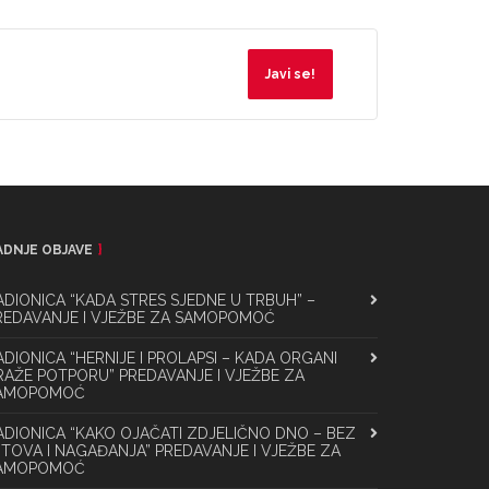
Javi se!
ADNJE OBJAVE
ADIONICA “KADA STRES SJEDNE U TRBUH” –
REDAVANJE I VJEŽBE ZA SAMOPOMOĆ
ADIONICA “HERNIJE I PROLAPSI – KADA ORGANI
RAŽE POTPORU” PREDAVANJE I VJEŽBE ZA
AMOPOMOĆ
ADIONICA “KAKO OJAČATI ZDJELIČNO DNO – BEZ
ITOVA I NAGAĐANJA” PREDAVANJE I VJEŽBE ZA
AMOPOMOĆ