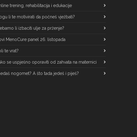
line trening, rehabilitacija i edukacije
gu li te motivirati da počneš vježbati?
ebamo li izbaciti ulje za prženje?
vi MenoCure panel 26. listopada
li te vrat?
ko se uspješno oporaviti od zahvata na maternici
edaš nogomet? A što tada jedeš i piješ?