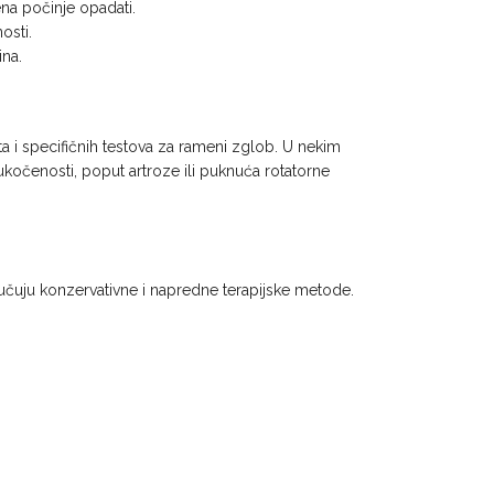
ena počinje opadati.
osti.
ina.
 i specifičnih testova za rameni zglob. U nekim
i ukočenosti, poput artroze ili puknuća rotatorne
jučuju konzervativne i napredne terapijske metode.