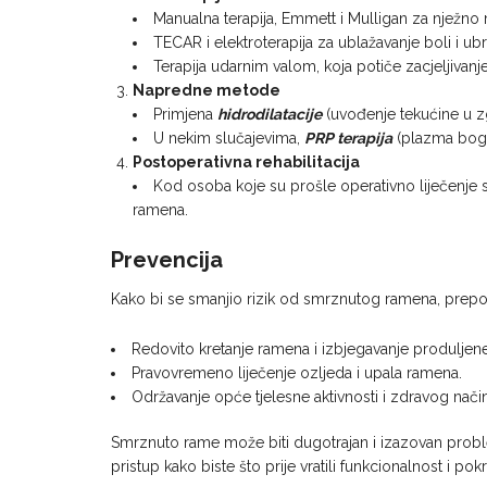
Manualna terapija, Emmett i Mulligan za nježno 
TECAR i elektroterapija za ublažavanje boli i ubr
Terapija udarnim valom, koja potiče zacjeljivanj
Napredne metode
Primjena
hidrodilatacije
(uvođenje tekućine u zgl
U nekim slučajevima,
PRP terapija
(plazma boga
Postoperativna rehabilitacija
Kod osoba koje su prošle operativno liječenje 
ramena.
Prevencija
Kako bi se smanjio rizik od smrznutog ramena, prepo
Redovito kretanje ramena i izbjegavanje produljene
Pravovremeno liječenje ozljeda i upala ramena.
Održavanje opće tjelesne aktivnosti i zdravog način
Smrznuto rame može biti dugotrajan i izazovan proble
pristup kako biste što prije vratili funkcionalnost i pok