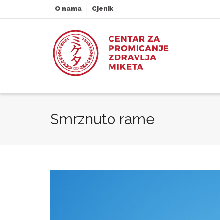
O nama
Cjenik
Smrznuto rame