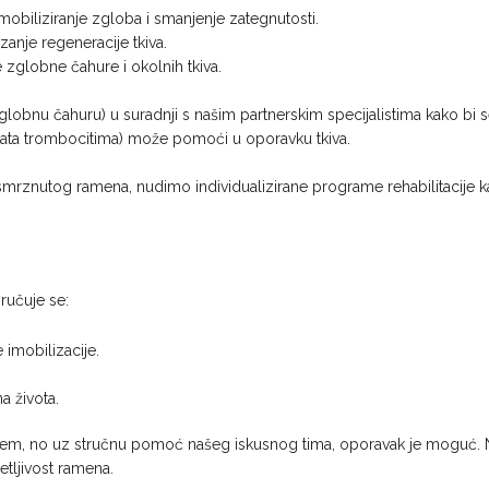
mobiliziranje zgloba i smanjenje zategnutosti.
zanje regeneracije tkiva.
e zglobne čahure i okolnih tkiva.
obnu čahuru) u suradnji s našim partnerskim specijalistima kako bi se s
ta trombocitima) može pomoći u oporavku tkiva.
smrznutog ramena, nudimo individualizirane programe rehabilitacije ka
ručuje se:
 imobilizacije.
a života.
m, no uz stručnu pomoć našeg iskusnog tima, oporavak je moguć. Naš ci
retljivost ramena.