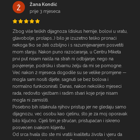
Žana Kondić
prije 3 mjeseca
Zbog više teških dijagnoza (diskus hernije, bolovi u vratu, 
glavobolje, prolaps…) bilo je izuzetno teško pronaći 
nekoga tko se želi ozbiljno i s razumijevanjem posvetiti 
mom stanju. Nakon puno razočaranja, u Centru Miketa 
prvi put nisam naišla na strah ni odbijanje, nego na 
povjerenje, podršku i stvarnu želju da mi se pomogne.

Već nakon 2 mjeseca dogodile su se velike promjene — 
mogla sam nositi dijete, sagnuti se bez bolova i 
normalno funkcionirati. Danas, nakon nekoliko mjeseci 
rada, redovito vježbam i radim stvari koje prije nisam 
mogla ni zamisliti.

Posebno bih istaknula njihov pristup jer ne gledaju samo 
dijagnozu, već osobu kao cjelinu, što je za moj oporavak 
bilo ključno. Cijeli tim je stručan, pristupačan i iskreno 
posvećen svakom klijentu.

Od srca hvala što ste mi vratili kvalitetu života i vjeru da 