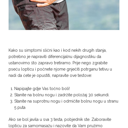
Kako su simptomi slični kao i kod nekih drugih stanja,
potrebno je napraviti diferencijalnu dijagnostiku da
ustanovimo što zapravo tretiramo. Prije nego zgrabite
pseću lopticu i počnete njome gnječiti potrganu tetivu u
nadi da ćete je opustiti, napravite ove testove:
Napipajte gdje Vas točno boli!
Stanite na bolnu nogu i zadržite položaj 30 sekundi.
Stanite na suprotnu nogu i odmičite bolnu nogu u stranu
5 puta
Ako se bol javila u sva 3 testa, pobjednik ste. Zaboravite
lopticu za samomasažu i nazovite da Vam pružimo