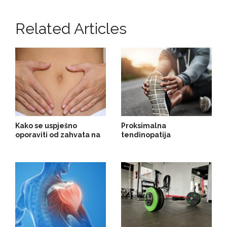
Related Articles
Kako se uspješno
Proksimalna
oporaviti od zahvata na
tendinopatija
maternici
hamstringsa (tendinitis
stražnje lože,
tendinopatija stražnje
lože)