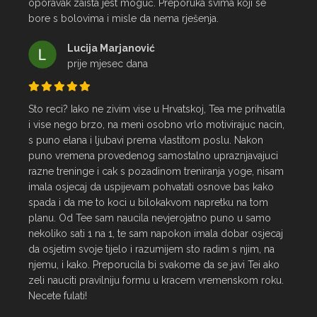
oporavak zaista jest moguć. Preporuka svima koji se 
bore s bolovima i misle da nema rješenja.
Lucija Marjanović
prije mjesec dana
Sto reci? Iako ne zivim vise u Hrvatskoj, Tea me prihvatila 
i vise nego brzo, na meni osobno vrlo motivirajuc nacin, 
s puno elana i ljubavi prema vlastitom poslu. Nakon 
puno vremena provedenog samostalno upraznjavajuci 
razne treninge i cak s pozadinom treniranja yoge, nisam 
imala osjecaj da uspijevam pohvatati osnove bas kako 
spada i da me to koci u bilokakvom napretku na tom 
planu. Od Tee sam naucila nevjerojatno puno u samo 
nekoliko sati 1 na 1, te sam napokon imala dobar osjecaj 
da osjetim svoje tijelo i razumijem sto radim s njim, na 
njemu, i kako. Preporucila bi svakome da se javi Tei ako 
zeli nauciti pravilniju formu u kracem vremenskom roku. 
Necete fulati!