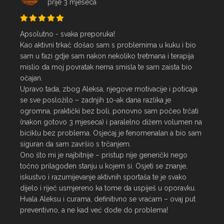
prije 3 mjeseca
Apsolutno - svaka preporuka!

Kao aktivni trkač došao sam s problemima u kuku i bio 
sam u fazi gdje sam nakon nekoliko tretmana i terapija 
mislio da moj povratak nema smisla te sam zaista bio 
očajan.

Upravo tada, zbog Aleksa, njegove motivacije i poticaja 
se sve posložilo – zadnjih 10-ak dana razlika je 
ogromna, praktički bez boli, ponovno sam počeo trčati 
(nakon gotovo 3 mjeseca) i paralelno dižem volumen na 
biciklu bez problema. Osjećaj je fenomenalan a bio sam 
siguran da sam završio s trčanjem.

Ono što mi je najbitnije – pristup nije generički nego 
točno prilagođen stanju u kojem si. Osjeti se znanje, 
iskustvo i razumijevanje aktivnih sportaša te je svako 
dijelo i riječ usmjereno ka tome da uspiješ u oporavku.

Hvala Aleksu i curama, definitivno se vraćam – ovaj put 
preventivno, a ne kad već dođe do problema!