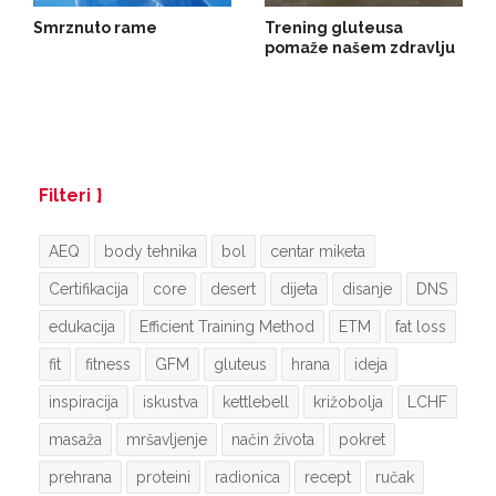
Smrznuto rame
Trening gluteusa
pomaže našem zdravlju
Filteri
AEQ
body tehnika
bol
centar miketa
Certifikacija
core
desert
dijeta
disanje
DNS
edukacija
Efficient Training Method
ETM
fat loss
fit
fitness
GFM
gluteus
hrana
ideja
inspiracija
iskustva
kettlebell
križobolja
LCHF
masaža
mršavljenje
način života
pokret
prehrana
proteini
radionica
recept
ručak