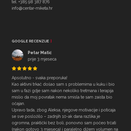
tel. +385 98 387 876
info@centar-miketa.hr
GOOGLE RECENZIJE
Petar Matić
prije 3 mjeseca
Apsolutno - svaka preporuka!

Kao aktivni trkač došao sam s problemima u kuku i bio 
sam u fazi gdje sam nakon nekoliko tretmana i terapija 
mislio da moj povratak nema smisla te sam zaista bio 
očajan.

Upravo tada, zbog Aleksa, njegove motivacije i poticaja 
se sve posložilo – zadnjih 10-ak dana razlika je 
ogromna, praktički bez boli, ponovno sam počeo trčati 
(nakon gotovo 3 mjeseca) i paralelno dižem volumen na 