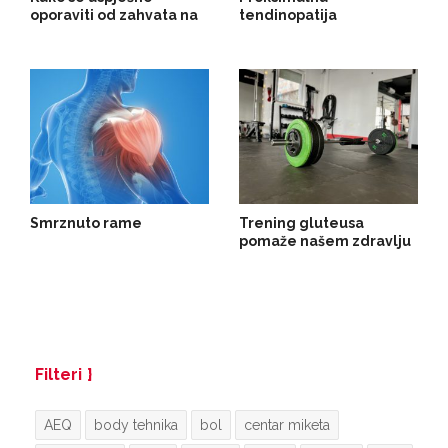
oporaviti od zahvata na
tendinopatija
maternici
hamstringsa (tendinitis
stražnje lože,
tendinopatija stražnje
lože)
Smrznuto rame
Trening gluteusa
pomaže našem zdravlju
Filteri
AEQ
body tehnika
bol
centar miketa