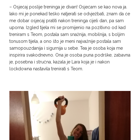
– Osjećaj poslije treninga je divan! Osjećam se kao nova ja.
Iako mi je ponekad teško natjerati se odvježbati, znam da će
me dobar osjećaj pratiti nakon treninga cijeli dan, pa sam
uporna. Izgled tijela mi se promijenio na pozitivno od kad
treniram s Teom, postala sam snažnija, mobilnija, s boljim
tonusom tijela, a ono što je meni najvažnije postala sam
samopouzdanija i sigurnija u sebe. Tea je osoba koja me
inspirira svakodnevno. Ona je osoba puna podrške, zabavna
je, posebna i stručna, kazala je Lara koja je i nakon
lockdowna nastavila trenirati s Teom.