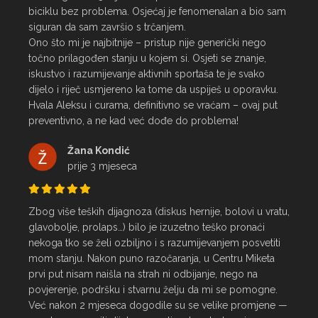
biciklu bez problema. Osjećaj je fenomenalan a bio sam 
siguran da sam završio s trčanjem.

Ono što mi je najbitnije – pristup nije generički nego 
točno prilagođen stanju u kojem si. Osjeti se znanje, 
iskustvo i razumijevanje aktivnih sportaša te je svako 
dijelo i riječ usmjereno ka tome da uspiješ u oporavku.

Hvala Aleksu i curama, definitivno se vraćam – ovaj put 
preventivno, a ne kad već dođe do problema!
Žana Kondić
prije 3 mjeseca
Zbog više teških dijagnoza (diskus hernije, bolovi u vratu, 
glavobolje, prolaps…) bilo je izuzetno teško pronaći 
nekoga tko se želi ozbiljno i s razumijevanjem posvetiti 
mom stanju. Nakon puno razočaranja, u Centru Miketa 
prvi put nisam naišla na strah ni odbijanje, nego na 
povjerenje, podršku i stvarnu želju da mi se pomogne.

Već nakon 2 mjeseca dogodile su se velike promjene — 