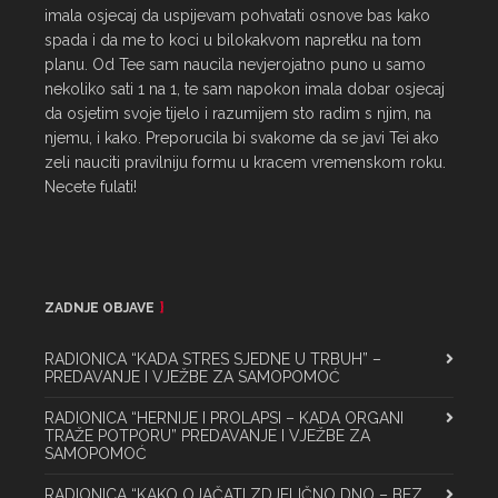
imala osjecaj da uspijevam pohvatati osnove bas kako 
spada i da me to koci u bilokakvom napretku na tom 
planu. Od Tee sam naucila nevjerojatno puno u samo 
nekoliko sati 1 na 1, te sam napokon imala dobar osjecaj 
da osjetim svoje tijelo i razumijem sto radim s njim, na 
njemu, i kako. Preporucila bi svakome da se javi Tei ako 
zeli nauciti pravilniju formu u kracem vremenskom roku. 
Necete fulati!
ZADNJE OBJAVE
RADIONICA “KADA STRES SJEDNE U TRBUH” –
PREDAVANJE I VJEŽBE ZA SAMOPOMOĆ
RADIONICA “HERNIJE I PROLAPSI – KADA ORGANI
TRAŽE POTPORU” PREDAVANJE I VJEŽBE ZA
SAMOPOMOĆ
RADIONICA “KAKO OJAČATI ZDJELIČNO DNO – BEZ