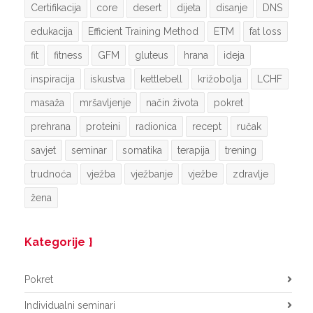
Certifikacija
core
desert
dijeta
disanje
DNS
edukacija
Efficient Training Method
ETM
fat loss
fit
fitness
GFM
gluteus
hrana
ideja
inspiracija
iskustva
kettlebell
križobolja
LCHF
masaža
mršavljenje
način života
pokret
prehrana
proteini
radionica
recept
ručak
savjet
seminar
somatika
terapija
trening
trudnoća
vježba
vježbanje
vježbe
zdravlje
žena
Kategorije
Pokret
Individualni seminari