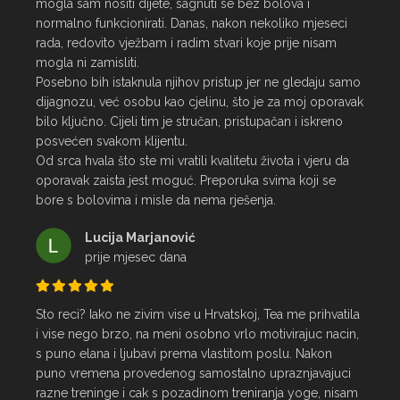
mogla sam nositi dijete, sagnuti se bez bolova i 
normalno funkcionirati. Danas, nakon nekoliko mjeseci 
rada, redovito vježbam i radim stvari koje prije nisam 
mogla ni zamisliti.

Posebno bih istaknula njihov pristup jer ne gledaju samo 
dijagnozu, već osobu kao cjelinu, što je za moj oporavak 
bilo ključno. Cijeli tim je stručan, pristupačan i iskreno 
posvećen svakom klijentu.

Od srca hvala što ste mi vratili kvalitetu života i vjeru da 
oporavak zaista jest moguć. Preporuka svima koji se 
bore s bolovima i misle da nema rješenja.
Lucija Marjanović
prije mjesec dana
Sto reci? Iako ne zivim vise u Hrvatskoj, Tea me prihvatila 
i vise nego brzo, na meni osobno vrlo motivirajuc nacin, 
s puno elana i ljubavi prema vlastitom poslu. Nakon 
puno vremena provedenog samostalno upraznjavajuci 
razne treninge i cak s pozadinom treniranja yoge, nisam 