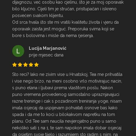
dijagnozu, već osobu kao cjelinu, što je za moj oporavak 
bilo ključno. Cijeli tim je stručan, pristupačan i iskreno 
posvećen svakom klijentu.

Od srca hvala što ste mi vratili kvalitetu života i vjeru da 
oporavak zaista jest moguć. Preporuka svima koji se 
bore s bolovima i misle da nema rješenja.
Lucija Marjanović
prije mjesec dana
Sto reci? Iako ne zivim vise u Hrvatskoj, Tea me prihvatila 
i vise nego brzo, na meni osobno vrlo motivirajuc nacin, 
s puno elana i ljubavi prema vlastitom poslu. Nakon 
puno vremena provedenog samostalno upraznjavajuci 
razne treninge i cak s pozadinom treniranja yoge, nisam 
imala osjecaj da uspijevam pohvatati osnove bas kako 
spada i da me to koci u bilokakvom napretku na tom 
planu. Od Tee sam naucila nevjerojatno puno u samo 
nekoliko sati 1 na 1, te sam napokon imala dobar osjecaj 
da osjetim svoje tijelo i razumijem sto radim s njim, na 