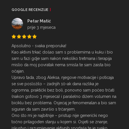
GOOGLE RECENZIJE
Petar Matić
prije 3 mjeseca
Apsolutno - svaka preporuka!

Kao aktivni trkač došao sam s problemima u kuku i bio 
sam u fazi gdje sam nakon nekoliko tretmana i terapija 
mislio da moj povratak nema smisla te sam zaista bio 
očajan.

Upravo tada, zbog Aleksa, njegove motivacije i poticaja 
se sve posložilo – zadnjih 10-ak dana razlika je 
ogromna, praktički bez boli, ponovno sam počeo trčati 
(nakon gotovo 3 mjeseca) i paralelno dižem volumen na 
biciklu bez problema. Osjećaj je fenomenalan a bio sam 
siguran da sam završio s trčanjem.

Ono što mi je najbitnije – pristup nije generički nego 
točno prilagođen stanju u kojem si. Osjeti se znanje, 
iskustvo i razumijevanje aktivnih sportaša te je svako 