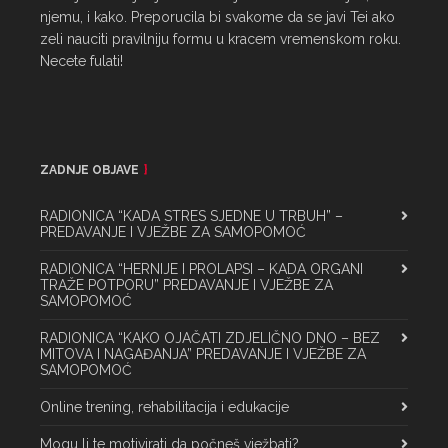
njemu, i kako. Preporucila bi svakome da se javi Tei ako 
zeli nauciti pravilniju formu u kracem vremenskom roku. 
Necete fulati!
ZADNJE OBJAVE
RADIONICA “KADA STRES SJEDNE U TRBUH” –
PREDAVANJE I VJEŽBE ZA SAMOPOMOĆ
RADIONICA “HERNIJE I PROLAPSI – KADA ORGANI
TRAŽE POTPORU” PREDAVANJE I VJEŽBE ZA
SAMOPOMOĆ
RADIONICA “KAKO OJAČATI ZDJELIČNO DNO – BEZ
MITOVA I NAGAĐANJA” PREDAVANJE I VJEŽBE ZA
SAMOPOMOĆ
Online trening, rehabilitacija i edukacije
Mogu li te motivirati da počneš vježbati?