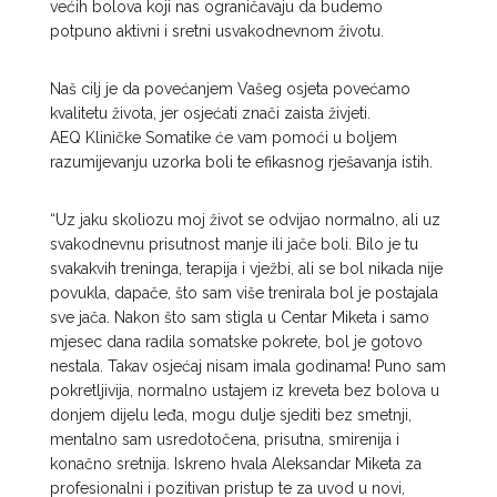
većih bolova koji nas ograničavaju da budemo
potpuno aktivni i sretni usvakodnevnom životu.
Naš cilj je da povećanjem Vašeg osjeta povećamo
kvalitetu života, jer osjećati znači zaista ž
ivjeti.
AEQ Kliničke Somatike će vam pomoći u boljem
razumijevanju uzorka boli te efikasnog rješavanja istih.
“Uz jaku skoliozu moj život se odvijao normalno, ali uz
svakodnevnu prisutnost manje ili jače boli. Bilo je tu
svakakvih treninga, terapija i vježbi, ali se bol nikada nije
povukla, dapače, što sam više trenirala bol je postajala
sve jača. Nakon što sam stigla u Centar Miketa i samo
mjesec dana radila somatske pokrete, bol je gotovo
nestala. Takav osjećaj nisam imala godinama! Puno sam
pokretljivija, normalno ustajem iz kreveta bez bolova u
donjem dijelu leđa, mogu dulje sjediti bez smetnji,
mentalno sam usredotočena, prisutna, smirenija i
konačno sretnija. Iskreno hvala Aleksandar Miketa za
profesionalni i pozitivan pristup te za uvod u novi,