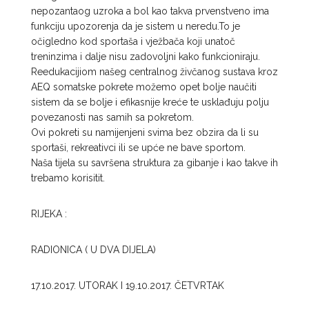
nepozantaog uzroka a bol kao takva prvenstveno ima
funkciju upozorenja da je sistem u neredu.To je
očigledno kod sportaša i vježbača koji unatoč
treninzima i dalje nisu zadovoljni kako funkcioniraju.
Reedukacijiom našeg centralnog živčanog sustava kroz
AEQ somatske pokrete možemo opet bolje naučiti
sistem da se bolje i efikasnije kreće te usklađuju polju
povezanosti nas samih sa pokretom.
Ovi pokreti su namijenjeni svima bez obzira da li su
sportaši, rekreativci ili se upće ne bave sportom.
Naša tijela su savršena struktura za gibanje i kao takve ih
trebamo korisitit.
RIJEKA :
RADIONICA ( U DVA DIJELA)
17.10.2017. UTORAK I 19.10.2017. ČETVRTAK