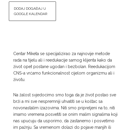
DODAJ DOGAĐAJ U
GOOGLE KALENDAR
Centar Miketa se specijalizirao za najnovije metode
rada na tijelu ali i reedukacije samog klijenta kako da
život opet postane ugodan i bezbolan. Reedukacijom
CNS-a vrćamo funkcionalnost cijelom organizmu ali i
životu.
Na žalost svjedocimo smo toga da je život postao sve
brži a mi sve nespremniji uhvatiti se u koštac sa
novonastalim izazovima. Niti smo pripreljeni na to, niti
imamo vremena posvetiti se onim malim signalima koji
nas upućuju da usporimo, da zastanemo i posvetimo
im pažnju. Sa vremenom dolazi do pojave manjih ili