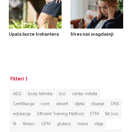
Upala burze trohantera
Stres naš svagdašnji
Filteri
AEQ
body tehnika
bol
centar miketa
Certifikacija
core
desert
dijeta
disanje
DNS
edukacija
Efficient Training Method
ETM
fat loss
fit
fitness
GFM
gluteus
hrana
ideja