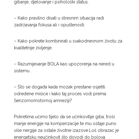
gibanje, djelovanje i psihološki status.
– Kako pravilno disati u stresnim situacija radi
zadržavanja fokusa ali i opuštenosti.
– Kako pokrete kombinirati u svakodnevnom životu za
kvalitetnije življenje.
– Razumijevanje BOLA kao upozorenja na nered u
sistemu .
– Što se događa kada mozak prestane osjetiti
određene mišiće i kako taj proces vodi prema
Senzornomotornoj amneziji?
Pokretima učimo tijelo da se učinkovitije giba, troši
manje energije na kompenzacije te mu ostaje puno
više nergije za ostale životne izazove.Loš obrazac je
energetsku neučinkovit što dovodi do bolova