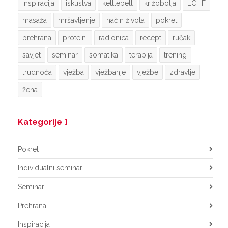
inspiracija
iskustva
kettlebell
križobolja
LCHF
masaža
mršavljenje
način života
pokret
prehrana
proteini
radionica
recept
ručak
savjet
seminar
somatika
terapija
trening
trudnoća
vježba
vježbanje
vježbe
zdravlje
žena
Kategorije
Pokret
Individualni seminari
Seminari
Prehrana
Inspiracija