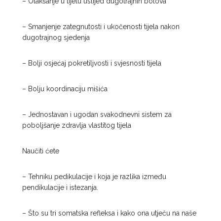
– Olakšanje u tijelu uslijed dugotrajnih bolova
– Smanjenje zategnutosti i ukočenosti tijela nakon
dugotrajnog sjedenja
– Bolji osjećaj pokretiljvosti i svjesnosti tijela
– Bolju koordinaciju mišića
– Jednostavan i ugodan svakodnevni sistem za
poboljšanje zdravlja vlastitog tijela
Naučiti ćete
– Tehniku pedikulacije i koja je razlika između
pendikulacije i istezanja.
– Što su tri somatska refleksa i kako ona utječu na naše