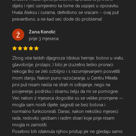
dijelo i riječ usmjereno ka tome da uspiješ u oporavku.

Hvala Aleksu i curama, definitivno se vraćam – ovaj put 
preventivno, a ne kad već dođe do problema!
Žana Kondić
prije 3 mjeseca
Zbog više teških dijagnoza (diskus hernije, bolovi u vratu, 
glavobolje, prolaps…) bilo je izuzetno teško pronaći 
nekoga tko se želi ozbiljno i s razumijevanjem posvetiti 
mom stanju. Nakon puno razočaranja, u Centru Miketa 
prvi put nisam naišla na strah ni odbijanje, nego na 
povjerenje, podršku i stvarnu želju da mi se pomogne.

Već nakon 2 mjeseca dogodile su se velike promjene — 
mogla sam nositi dijete, sagnuti se bez bolova i 
normalno funkcionirati. Danas, nakon nekoliko mjeseci 
rada, redovito vježbam i radim stvari koje prije nisam 
mogla ni zamisliti.

Posebno bih istaknula njihov pristup jer ne gledaju samo 