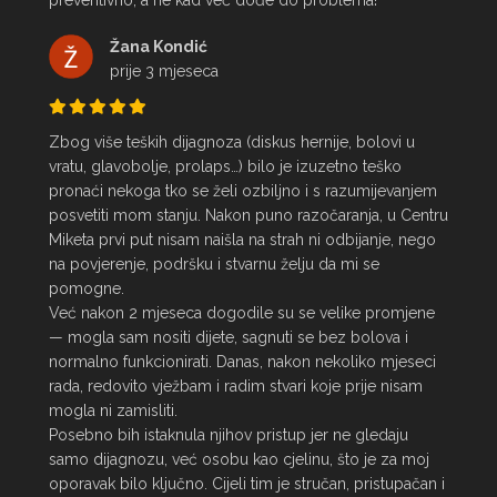
preventivno, a ne kad već dođe do problema!
Žana Kondić
prije 3 mjeseca
Zbog više teških dijagnoza (diskus hernije, bolovi u 
vratu, glavobolje, prolaps…) bilo je izuzetno teško 
pronaći nekoga tko se želi ozbiljno i s razumijevanjem 
posvetiti mom stanju. Nakon puno razočaranja, u Centru 
Miketa prvi put nisam naišla na strah ni odbijanje, nego 
na povjerenje, podršku i stvarnu želju da mi se 
pomogne.

Već nakon 2 mjeseca dogodile su se velike promjene 
— mogla sam nositi dijete, sagnuti se bez bolova i 
normalno funkcionirati. Danas, nakon nekoliko mjeseci 
rada, redovito vježbam i radim stvari koje prije nisam 
mogla ni zamisliti.

Posebno bih istaknula njihov pristup jer ne gledaju 
samo dijagnozu, već osobu kao cjelinu, što je za moj 
oporavak bilo ključno. Cijeli tim je stručan, pristupačan i 