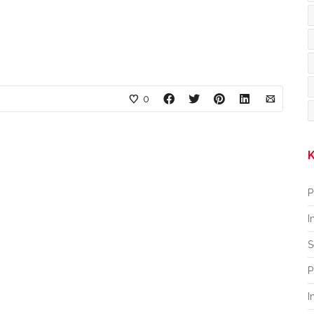
0
K
P
I
S
P
I