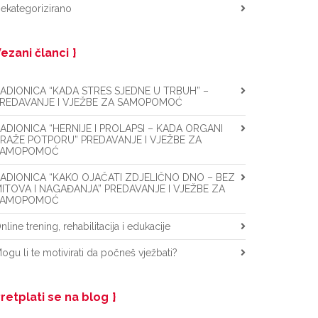
ekategorizirano
ezani članci
ADIONICA “KADA STRES SJEDNE U TRBUH” –
REDAVANJE I VJEŽBE ZA SAMOPOMOĆ
ADIONICA “HERNIJE I PROLAPSI – KADA ORGANI
RAŽE POTPORU” PREDAVANJE I VJEŽBE ZA
SAMOPOMOĆ
ADIONICA “KAKO OJAČATI ZDJELIČNO DNO – BEZ
ITOVA I NAGAĐANJA” PREDAVANJE I VJEŽBE ZA
SAMOPOMOĆ
nline trening, rehabilitacija i edukacije
ogu li te motivirati da počneš vježbati?
retplati se na blog