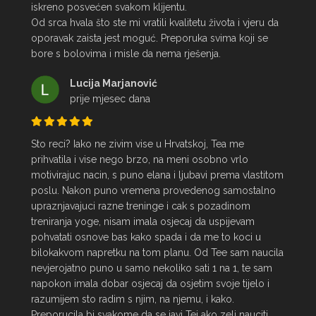
iskreno posvećen svakom klijentu.

Od srca hvala što ste mi vratili kvalitetu života i vjeru da 
oporavak zaista jest moguć. Preporuka svima koji se 
bore s bolovima i misle da nema rješenja.
Lucija Marjanović
prije mjesec dana
Sto reci? Iako ne zivim vise u Hrvatskoj, Tea me 
prihvatila i vise nego brzo, na meni osobno vrlo 
motivirajuc nacin, s puno elana i ljubavi prema vlastitom 
poslu. Nakon puno vremena provedenog samostalno 
upraznjavajuci razne treninge i cak s pozadinom 
treniranja yoge, nisam imala osjecaj da uspijevam 
pohvatati osnove bas kako spada i da me to koci u 
bilokakvom napretku na tom planu. Od Tee sam naucila 
nevjerojatno puno u samo nekoliko sati 1 na 1, te sam 
napokon imala dobar osjecaj da osjetim svoje tijelo i 
razumijem sto radim s njim, na njemu, i kako. 
Preporucila bi svakome da se javi Tei ako zeli nauciti 