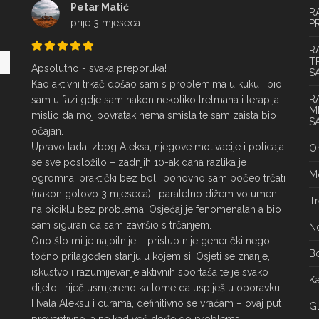
Petar Matić
R
prije 3 mjeseca
P
R
T
Apsolutno - svaka preporuka!

S
Kao aktivni trkač došao sam s problemima u kuku i bio 
R
sam u fazi gdje sam nakon nekoliko tretmana i terapija 
M
mislio da moj povratak nema smisla te sam zaista bio 
S
očajan.

Upravo tada, zbog Aleksa, njegove motivacije i poticaja 
On
se sve posložilo – zadnjih 10-ak dana razlika je 
Mo
ogromna, praktički bez boli, ponovno sam počeo trčati 
(nakon gotovo 3 mjeseca) i paralelno dižem volumen 
Tr
na biciklu bez problema. Osjećaj je fenomenalan a bio 
sam siguran da sam završio s trčanjem.

No
Ono što mi je najbitnije – pristup nije generički nego 
Bo
točno prilagođen stanju u kojem si. Osjeti se znanje, 
iskustvo i razumijevanje aktivnih sportaša te je svako 
Ka
dijelo i riječ usmjereno ka tome da uspiješ u oporavku.

Hvala Aleksu i curama, definitivno se vraćam – ovaj put 
Gl