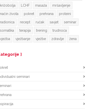
križobolja
LCHF
masaža
mršavljenje
način života
pokret
prehrana
proteini
radionica
recept
ručak
savjet
seminar
somatika
terapija
trening
trudnoća
vježba
vježbanje
vježbe
zdravlje
žena
ategorije
okret
ndividualni seminari
eminari
rehrana
nspiracija