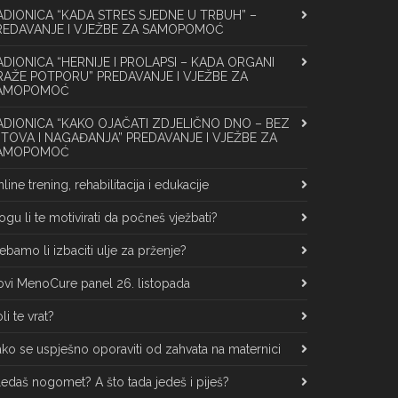
ADIONICA “KADA STRES SJEDNE U TRBUH” –
REDAVANJE I VJEŽBE ZA SAMOPOMOĆ
ADIONICA “HERNIJE I PROLAPSI – KADA ORGANI
RAŽE POTPORU” PREDAVANJE I VJEŽBE ZA
AMOPOMOĆ
ADIONICA “KAKO OJAČATI ZDJELIČNO DNO – BEZ
ITOVA I NAGAĐANJA” PREDAVANJE I VJEŽBE ZA
AMOPOMOĆ
line trening, rehabilitacija i edukacije
gu li te motivirati da počneš vježbati?
ebamo li izbaciti ulje za prženje?
vi MenoCure panel 26. listopada
li te vrat?
ko se uspješno oporaviti od zahvata na maternici
edaš nogomet? A što tada jedeš i piješ?