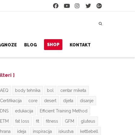
SHOP
JAGNOZE
BLOG
KONTAKT
ilteri
AEQ
body tehnika
bol
centar miketa
Certifikacija
core
desert
dijeta
disanje
DNS
edukacija
Efficient Training Method
ETM
fat loss
fit
fitness
GFM
gluteus
hrana
ideja
inspiracija
iskustva
kettlebell