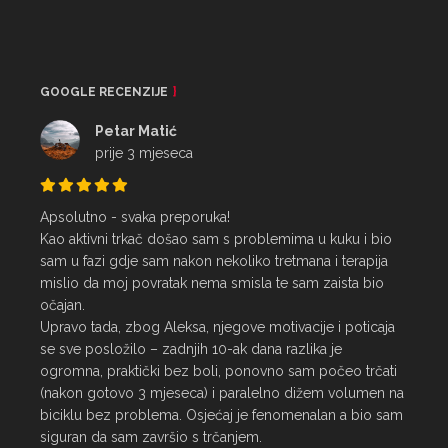
GOOGLE RECENZIJE
Petar Matić
prije 3 mjeseca
Apsolutno - svaka preporuka!

Kao aktivni trkač došao sam s problemima u kuku i bio 
sam u fazi gdje sam nakon nekoliko tretmana i terapija 
mislio da moj povratak nema smisla te sam zaista bio 
očajan.

Upravo tada, zbog Aleksa, njegove motivacije i poticaja 
se sve posložilo – zadnjih 10-ak dana razlika je 
ogromna, praktički bez boli, ponovno sam počeo trčati 
(nakon gotovo 3 mjeseca) i paralelno dižem volumen na 
biciklu bez problema. Osjećaj je fenomenalan a bio sam 
siguran da sam završio s trčanjem.
