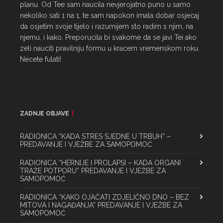
planu. Od Tee sam naucila nevjerojatno puno u samo 
nekoliko sati 1 na 1, te sam napokon imala dobar osjecaj 
da osjetim svoje tijelo i razumijem sto radim s njim, na 
njemu, i kako. Preporucila bi svakome da se javi Tei ako 
zeli nauciti pravilniju formu u kracem vremenskom roku. 
Necete fulati!
ZADNJE OBJAVE
RADIONICA “KADA STRES SJEDNE U TRBUH” –
PREDAVANJE I VJEŽBE ZA SAMOPOMOĆ
RADIONICA “HERNIJE I PROLAPSI – KADA ORGANI
TRAŽE POTPORU” PREDAVANJE I VJEŽBE ZA
SAMOPOMOĆ
RADIONICA “KAKO OJAČATI ZDJELIČNO DNO – BEZ
MITOVA I NAGAĐANJA” PREDAVANJE I VJEŽBE ZA
SAMOPOMOĆ