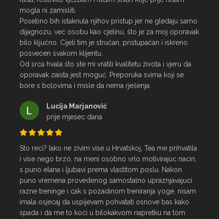
mogla ni zamisliti.

Posebno bih istaknula njihov pristup jer ne gledaju samo 
dijagnozu, već osobu kao cjelinu, što je za moj oporavak 
bilo ključno. Cijeli tim je stručan, pristupačan i iskreno 
posvećen svakom klijentu.

Od srca hvala što ste mi vratili kvalitetu života i vjeru da 
oporavak zaista jest moguć. Preporuka svima koji se 
bore s bolovima i misle da nema rješenja.
Lucija Marjanović
prije mjesec dana
Sto reci? Iako ne zivim vise u Hrvatskoj, Tea me prihvatila 
i vise nego brzo, na meni osobno vrlo motivirajuc nacin, 
s puno elana i ljubavi prema vlastitom poslu. Nakon 
puno vremena provedenog samostalno upraznjavajuci 
razne treninge i cak s pozadinom treniranja yoge, nisam 
imala osjecaj da uspijevam pohvatati osnove bas kako 
spada i da me to koci u bilokakvom napretku na tom 