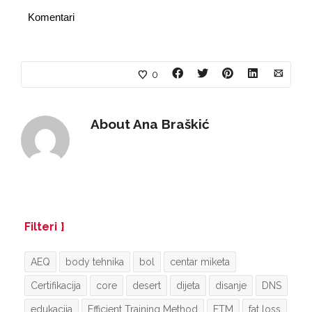
Komentari
0
About
Ana Braškić
Filteri
AEQ
body tehnika
bol
centar miketa
Certifikacija
core
desert
dijeta
disanje
DNS
edukacija
Efficient Training Method
ETM
fat loss