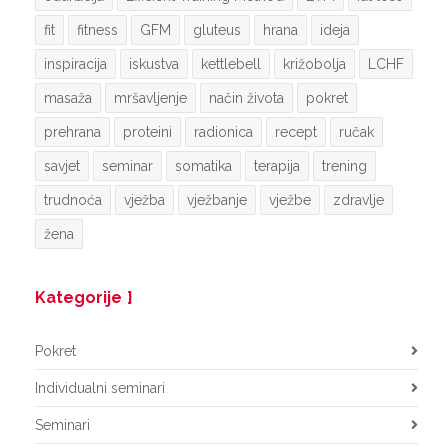
fit
fitness
GFM
gluteus
hrana
ideja
inspiracija
iskustva
kettlebell
križobolja
LCHF
masaža
mršavljenje
način života
pokret
prehrana
proteini
radionica
recept
ručak
savjet
seminar
somatika
terapija
trening
trudnoća
vježba
vježbanje
vježbe
zdravlje
žena
Kategorije
Pokret
Individualni seminari
Seminari