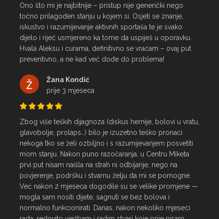
Ono što mi je najbitnije – pristup nije generički nego 
točno prilagođen stanju u kojem si. Osjeti se znanje, 
iskustvo i razumijevanje aktivnih sportaša te je svako 
dijelo i riječ usmjereno ka tome da uspiješ u oporavku.

Hvala Aleksu i curama, definitivno se vraćam – ovaj put 
preventivno, a ne kad već dođe do problema!
Žana Kondić
prije 3 mjeseca
Zbog više teških dijagnoza (diskus hernije, bolovi u vratu, 
glavobolje, prolaps…) bilo je izuzetno teško pronaći 
nekoga tko se želi ozbiljno i s razumijevanjem posvetiti 
mom stanju. Nakon puno razočaranja, u Centru Miketa 
prvi put nisam naišla na strah ni odbijanje, nego na 
povjerenje, podršku i stvarnu želju da mi se pomogne.

Već nakon 2 mjeseca dogodile su se velike promjene — 
mogla sam nositi dijete, sagnuti se bez bolova i 
normalno funkcionirati. Danas, nakon nekoliko mjeseci 
rada, redovito vježbam i radim stvari koje prije nisam 