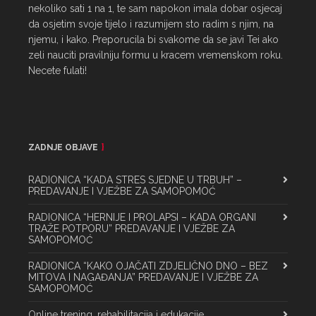
nekoliko sati 1 na 1, te sam napokon imala dobar osjecaj 
da osjetim svoje tijelo i razumijem sto radim s njim, na 
njemu, i kako. Preporucila bi svakome da se javi Tei ako 
zeli nauciti pravilniju formu u kracem vremenskom roku. 
Necete fulati!
ZADNJE OBJAVE
RADIONICA “KADA STRES SJEDNE U TRBUH” –
PREDAVANJE I VJEŽBE ZA SAMOPOMOĆ
RADIONICA “HERNIJE I PROLAPSI – KADA ORGANI
TRAŽE POTPORU” PREDAVANJE I VJEŽBE ZA
SAMOPOMOĆ
RADIONICA “KAKO OJAČATI ZDJELIČNO DNO – BEZ
MITOVA I NAGAĐANJA” PREDAVANJE I VJEŽBE ZA
SAMOPOMOĆ
Online trening, rehabilitacija i edukacije