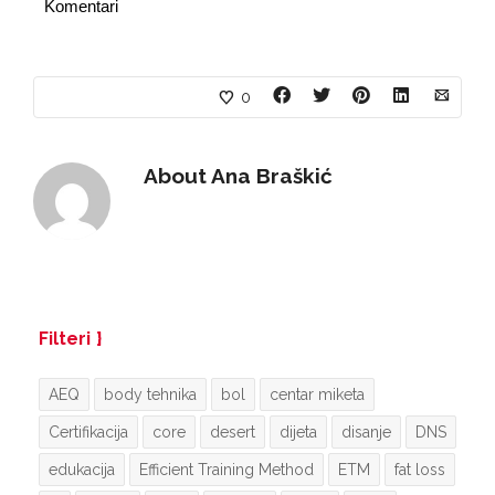
Komentari
0
About
Ana Braškić
Filteri
AEQ
body tehnika
bol
centar miketa
Certifikacija
core
desert
dijeta
disanje
DNS
edukacija
Efficient Training Method
ETM
fat loss