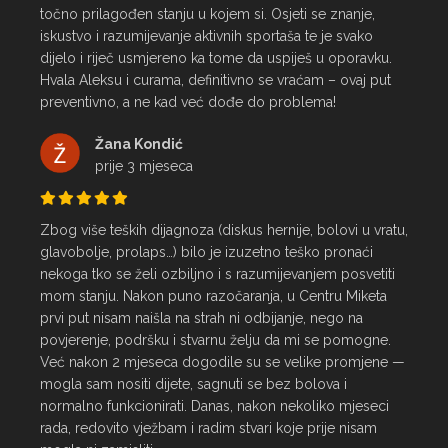
točno prilagođen stanju u kojem si. Osjeti se znanje, 
iskustvo i razumijevanje aktivnih sportaša te je svako 
dijelo i riječ usmjereno ka tome da uspiješ u oporavku.

Hvala Aleksu i curama, definitivno se vraćam – ovaj put 
preventivno, a ne kad već dođe do problema!
Žana Kondić
prije 3 mjeseca
Zbog više teških dijagnoza (diskus hernije, bolovi u vratu, 
glavobolje, prolaps…) bilo je izuzetno teško pronaći 
nekoga tko se želi ozbiljno i s razumijevanjem posvetiti 
mom stanju. Nakon puno razočaranja, u Centru Miketa 
prvi put nisam naišla na strah ni odbijanje, nego na 
povjerenje, podršku i stvarnu želju da mi se pomogne.

Već nakon 2 mjeseca dogodile su se velike promjene — 
mogla sam nositi dijete, sagnuti se bez bolova i 
normalno funkcionirati. Danas, nakon nekoliko mjeseci 
rada, redovito vježbam i radim stvari koje prije nisam 