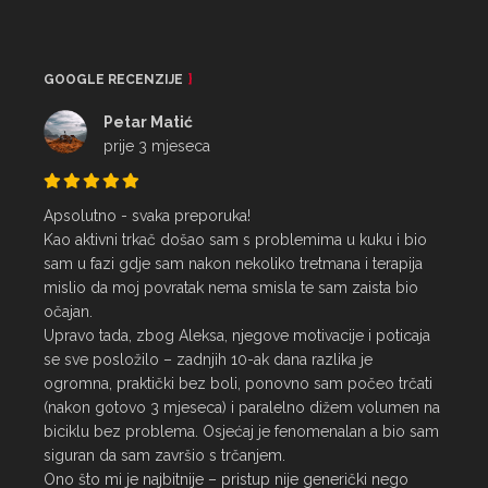
GOOGLE RECENZIJE
Petar Matić
prije 3 mjeseca
Apsolutno - svaka preporuka!

Kao aktivni trkač došao sam s problemima u kuku i bio 
sam u fazi gdje sam nakon nekoliko tretmana i terapija 
mislio da moj povratak nema smisla te sam zaista bio 
očajan.

Upravo tada, zbog Aleksa, njegove motivacije i poticaja 
se sve posložilo – zadnjih 10-ak dana razlika je 
ogromna, praktički bez boli, ponovno sam počeo trčati 
(nakon gotovo 3 mjeseca) i paralelno dižem volumen na 
biciklu bez problema. Osjećaj je fenomenalan a bio sam 
siguran da sam završio s trčanjem.

Ono što mi je najbitnije – pristup nije generički nego 