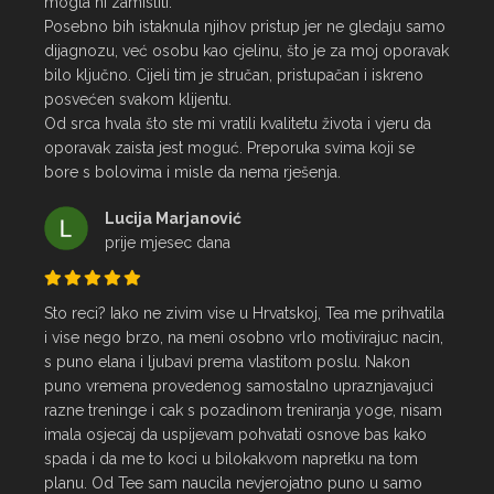
mogla ni zamisliti.

Posebno bih istaknula njihov pristup jer ne gledaju samo 
dijagnozu, već osobu kao cjelinu, što je za moj oporavak 
bilo ključno. Cijeli tim je stručan, pristupačan i iskreno 
posvećen svakom klijentu.

Od srca hvala što ste mi vratili kvalitetu života i vjeru da 
oporavak zaista jest moguć. Preporuka svima koji se 
bore s bolovima i misle da nema rješenja.
Lucija Marjanović
prije mjesec dana
Sto reci? Iako ne zivim vise u Hrvatskoj, Tea me prihvatila 
i vise nego brzo, na meni osobno vrlo motivirajuc nacin, 
s puno elana i ljubavi prema vlastitom poslu. Nakon 
puno vremena provedenog samostalno upraznjavajuci 
razne treninge i cak s pozadinom treniranja yoge, nisam 
imala osjecaj da uspijevam pohvatati osnove bas kako 
spada i da me to koci u bilokakvom napretku na tom 
planu. Od Tee sam naucila nevjerojatno puno u samo 