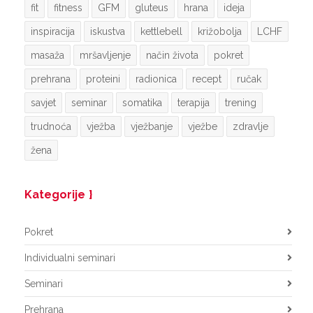
fit
fitness
GFM
gluteus
hrana
ideja
inspiracija
iskustva
kettlebell
križobolja
LCHF
masaža
mršavljenje
način života
pokret
prehrana
proteini
radionica
recept
ručak
savjet
seminar
somatika
terapija
trening
trudnoća
vježba
vježbanje
vježbe
zdravlje
žena
Kategorije
Pokret
Individualni seminari
Seminari
Prehrana