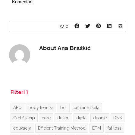
Komentari
0
About
Ana Braškić
Filteri
AEQ
body tehnika
bol
centar miketa
Certifikacija
core
desert
dijeta
disanje
DNS
edukacija
Efficient Training Method
ETM
fat loss