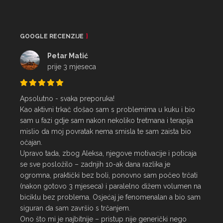
GOOGLE RECENZIJE
Petar Matić
prije 3 mjeseca
Apsolutno - svaka preporuka!

Kao aktivni trkač došao sam s problemima u kuku i bio 
sam u fazi gdje sam nakon nekoliko tretmana i terapija 
mislio da moj povratak nema smisla te sam zaista bio 
očajan.

Upravo tada, zbog Aleksa, njegove motivacije i poticaja 
se sve posložilo – zadnjih 10-ak dana razlika je 
ogromna, praktički bez boli, ponovno sam počeo trčati 
(nakon gotovo 3 mjeseca) i paralelno dižem volumen na 
biciklu bez problema. Osjećaj je fenomenalan a bio sam 
siguran da sam završio s trčanjem.

Ono što mi je najbitnije – pristup nije generički nego 