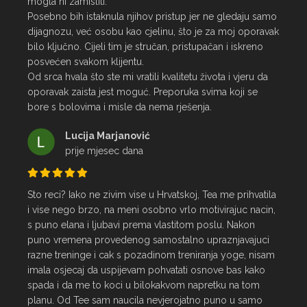
mogla ni zamisliti.

Posebno bih istaknula njihov pristup jer ne gledaju samo 
dijagnozu, već osobu kao cjelinu, što je za moj oporavak 
bilo ključno. Cijeli tim je stručan, pristupačan i iskreno 
posvećen svakom klijentu.

Od srca hvala što ste mi vratili kvalitetu života i vjeru da 
oporavak zaista jest moguć. Preporuka svima koji se 
bore s bolovima i misle da nema rješenja.
Lucija Marjanović
prije mjesec dana
Sto reci? Iako ne zivim vise u Hrvatskoj, Tea me prihvatila 
i vise nego brzo, na meni osobno vrlo motivirajuc nacin, 
s puno elana i ljubavi prema vlastitom poslu. Nakon 
puno vremena provedenog samostalno upraznjavajuci 
razne treninge i cak s pozadinom treniranja yoge, nisam 
imala osjecaj da uspijevam pohvatati osnove bas kako 
spada i da me to koci u bilokakvom napretku na tom 
planu. Od Tee sam naucila nevjerojatno puno u samo 