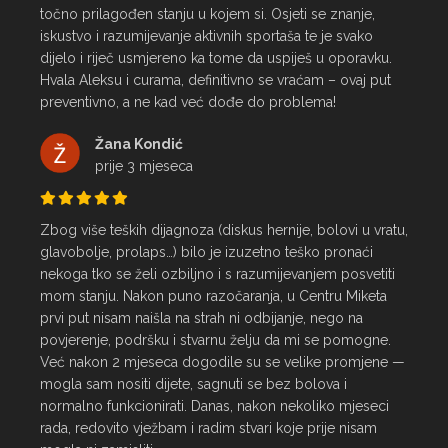
točno prilagođen stanju u kojem si. Osjeti se znanje, 
iskustvo i razumijevanje aktivnih sportaša te je svako 
dijelo i riječ usmjereno ka tome da uspiješ u oporavku.

Hvala Aleksu i curama, definitivno se vraćam – ovaj put 
preventivno, a ne kad već dođe do problema!
Žana Kondić
prije 3 mjeseca
Zbog više teških dijagnoza (diskus hernije, bolovi u vratu, 
glavobolje, prolaps…) bilo je izuzetno teško pronaći 
nekoga tko se želi ozbiljno i s razumijevanjem posvetiti 
mom stanju. Nakon puno razočaranja, u Centru Miketa 
prvi put nisam naišla na strah ni odbijanje, nego na 
povjerenje, podršku i stvarnu želju da mi se pomogne.

Već nakon 2 mjeseca dogodile su se velike promjene — 
mogla sam nositi dijete, sagnuti se bez bolova i 
normalno funkcionirati. Danas, nakon nekoliko mjeseci 
rada, redovito vježbam i radim stvari koje prije nisam 