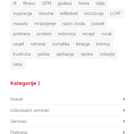
fit
fitness
GFM
gluteus
hrana
ideja
inspiracija
iskustva
kettlebell
križobolja
LCHF
masaža
mršavljenje
način života
pokret
prehrana
proteini
radionica
recept
ručak
savjet
seminar
somatika
terapija
trening
trudnoća
vježba
vježbanje
vježbe
zdravlje
žena
Kategorije
Pokret
Individualni seminari
Seminari
Prehrana