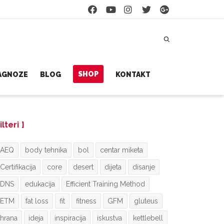
SHOP
JAGNOZE
BLOG
KONTAKT
ilteri
AEQ
body tehnika
bol
centar miketa
Certifikacija
core
desert
dijeta
disanje
DNS
edukacija
Efficient Training Method
ETM
fat loss
fit
fitness
GFM
gluteus
hrana
ideja
inspiracija
iskustva
kettlebell