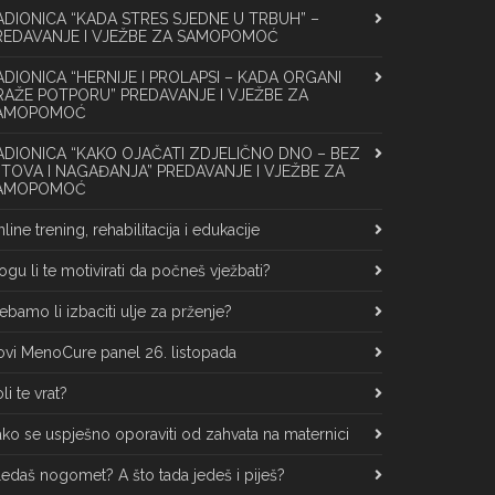
ADIONICA “KADA STRES SJEDNE U TRBUH” –
REDAVANJE I VJEŽBE ZA SAMOPOMOĆ
ADIONICA “HERNIJE I PROLAPSI – KADA ORGANI
RAŽE POTPORU” PREDAVANJE I VJEŽBE ZA
AMOPOMOĆ
ADIONICA “KAKO OJAČATI ZDJELIČNO DNO – BEZ
ITOVA I NAGAĐANJA” PREDAVANJE I VJEŽBE ZA
AMOPOMOĆ
line trening, rehabilitacija i edukacije
gu li te motivirati da počneš vježbati?
ebamo li izbaciti ulje za prženje?
vi MenoCure panel 26. listopada
li te vrat?
ko se uspješno oporaviti od zahvata na maternici
edaš nogomet? A što tada jedeš i piješ?