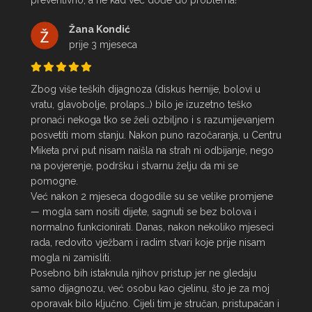
preventivno, a ne kad već dođe do problema!
Žana Kondić
prije 3 mjeseca
Zbog više teških dijagnoza (diskus hernije, bolovi u 
vratu, glavobolje, prolaps…) bilo je izuzetno teško 
pronaći nekoga tko se želi ozbiljno i s razumijevanjem 
posvetiti mom stanju. Nakon puno razočaranja, u Centru 
Miketa prvi put nisam naišla na strah ni odbijanje, nego 
na povjerenje, podršku i stvarnu želju da mi se 
pomogne.

Već nakon 2 mjeseca dogodile su se velike promjene 
— mogla sam nositi dijete, sagnuti se bez bolova i 
normalno funkcionirati. Danas, nakon nekoliko mjeseci 
rada, redovito vježbam i radim stvari koje prije nisam 
mogla ni zamisliti.

Posebno bih istaknula njihov pristup jer ne gledaju 
samo dijagnozu, već osobu kao cjelinu, što je za moj 
oporavak bilo ključno. Cijeli tim je stručan, pristupačan i 