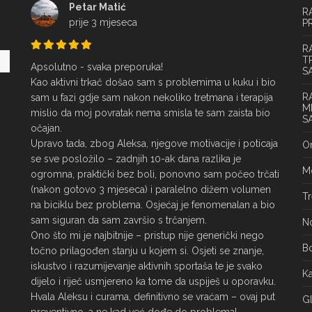
Petar Matić
R
prije 3 mjeseca
P
R
T
Apsolutno - svaka preporuka!

S
Kao aktivni trkač došao sam s problemima u kuku i bio 
R
sam u fazi gdje sam nakon nekoliko tretmana i terapija 
M
mislio da moj povratak nema smisla te sam zaista bio 
S
očajan.

Upravo tada, zbog Aleksa, njegove motivacije i poticaja 
On
se sve posložilo – zadnjih 10-ak dana razlika je 
Mo
ogromna, praktički bez boli, ponovno sam počeo trčati 
(nakon gotovo 3 mjeseca) i paralelno dižem volumen 
Tr
na biciklu bez problema. Osjećaj je fenomenalan a bio 
sam siguran da sam završio s trčanjem.

No
Ono što mi je najbitnije – pristup nije generički nego 
Bo
točno prilagođen stanju u kojem si. Osjeti se znanje, 
iskustvo i razumijevanje aktivnih sportaša te je svako 
Ka
dijelo i riječ usmjereno ka tome da uspiješ u oporavku.

Hvala Aleksu i curama, definitivno se vraćam – ovaj put 
Gl