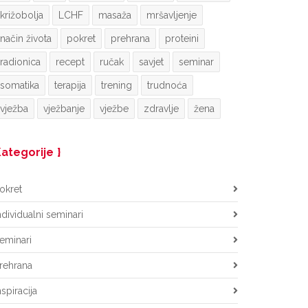
križobolja
LCHF
masaža
mršavljenje
način života
pokret
prehrana
proteini
radionica
recept
ručak
savjet
seminar
somatika
terapija
trening
trudnoća
vježba
vježbanje
vježbe
zdravlje
žena
ategorije
okret
ndividualni seminari
eminari
rehrana
nspiracija