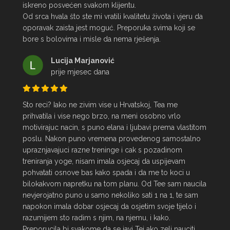
iskreno posvećen svakom klijentu.

Od srca hvala što ste mi vratili kvalitetu života i vjeru da 
oporavak zaista jest moguć. Preporuka svima koji se 
bore s bolovima i misle da nema rješenja.
Lucija Marjanović
prije mjesec dana
Sto reci? Iako ne zivim vise u Hrvatskoj, Tea me 
prihvatila i vise nego brzo, na meni osobno vrlo 
motivirajuc nacin, s puno elana i ljubavi prema vlastitom 
poslu. Nakon puno vremena provedenog samostalno 
upraznjavajuci razne treninge i cak s pozadinom 
treniranja yoge, nisam imala osjecaj da uspijevam 
pohvatati osnove bas kako spada i da me to koci u 
bilokakvom napretku na tom planu. Od Tee sam naucila 
nevjerojatno puno u samo nekoliko sati 1 na 1, te sam 
napokon imala dobar osjecaj da osjetim svoje tijelo i 
razumijem sto radim s njim, na njemu, i kako. 
Preporucila bi svakome da se javi Tei ako zeli nauciti 