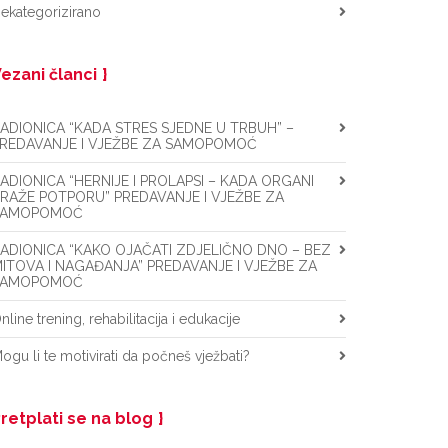
ekategorizirano
ezani članci
ADIONICA “KADA STRES SJEDNE U TRBUH” –
REDAVANJE I VJEŽBE ZA SAMOPOMOĆ
ADIONICA “HERNIJE I PROLAPSI – KADA ORGANI
RAŽE POTPORU” PREDAVANJE I VJEŽBE ZA
SAMOPOMOĆ
ADIONICA “KAKO OJAČATI ZDJELIČNO DNO – BEZ
ITOVA I NAGAĐANJA” PREDAVANJE I VJEŽBE ZA
SAMOPOMOĆ
nline trening, rehabilitacija i edukacije
ogu li te motivirati da počneš vježbati?
retplati se na blog