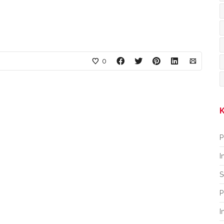
0
K
P
I
S
P
I