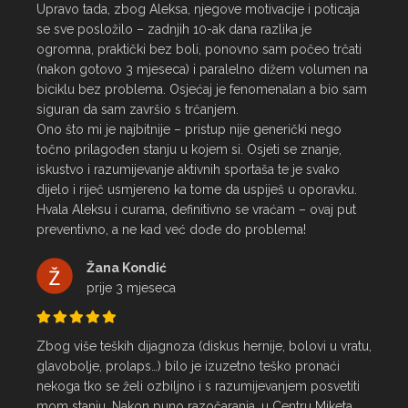
Upravo tada, zbog Aleksa, njegove motivacije i poticaja 
se sve posložilo – zadnjih 10-ak dana razlika je 
ogromna, praktički bez boli, ponovno sam počeo trčati 
(nakon gotovo 3 mjeseca) i paralelno dižem volumen na 
biciklu bez problema. Osjećaj je fenomenalan a bio sam 
siguran da sam završio s trčanjem.

Ono što mi je najbitnije – pristup nije generički nego 
točno prilagođen stanju u kojem si. Osjeti se znanje, 
iskustvo i razumijevanje aktivnih sportaša te je svako 
dijelo i riječ usmjereno ka tome da uspiješ u oporavku.

Hvala Aleksu i curama, definitivno se vraćam – ovaj put 
preventivno, a ne kad već dođe do problema!
Žana Kondić
prije 3 mjeseca
Zbog više teških dijagnoza (diskus hernije, bolovi u vratu, 
glavobolje, prolaps…) bilo je izuzetno teško pronaći 
nekoga tko se želi ozbiljno i s razumijevanjem posvetiti 
mom stanju. Nakon puno razočaranja, u Centru Miketa 