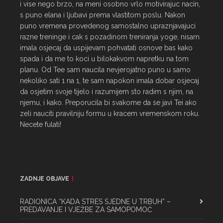
i vise nego brzo, na meni osobno vrlo motivirajuc nacin, 
s puno elana i ljubavi prema vlastitom poslu. Nakon 
puno vremena provedenog samostalno upraznjavajuci 
razne treninge i cak s pozadinom treniranja yoge, nisam 
imala osjecaj da uspijevam pohvatati osnove bas kako 
spada i da me to koci u bilokakvom napretku na tom 
planu. Od Tee sam naucila nevjerojatno puno u samo 
nekoliko sati 1 na 1, te sam napokon imala dobar osjecaj 
da osjetim svoje tijelo i razumijem sto radim s njim, na 
njemu, i kako. Preporucila bi svakome da se javi Tei ako 
zeli nauciti pravilniju formu u kracem vremenskom roku. 
Necete fulati!
ZADNJE OBJAVE
RADIONICA “KADA STRES SJEDNE U TRBUH” –
PREDAVANJE I VJEŽBE ZA SAMOPOMOĆ