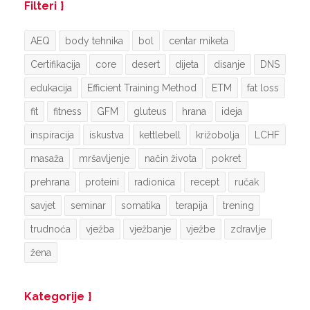
Filteri
AEQ
body tehnika
bol
centar miketa
Certifikacija
core
desert
dijeta
disanje
DNS
edukacija
Efficient Training Method
ETM
fat loss
fit
fitness
GFM
gluteus
hrana
ideja
inspiracija
iskustva
kettlebell
križobolja
LCHF
masaža
mršavljenje
način života
pokret
prehrana
proteini
radionica
recept
ručak
savjet
seminar
somatika
terapija
trening
trudnoća
vježba
vježbanje
vježbe
zdravlje
žena
Kategorije