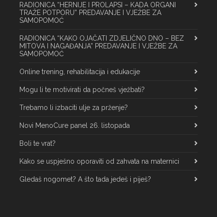
RADIONICA “HERNIJE I PROLAPSI – KADA ORGANI
TRAŽE POTPORU” PREDAVANJE I VJEŽBE ZA
SAMOPOMOĆ
RADIONICA “KAKO OJAČATI ZDJELIČNO DNO – BEZ
MITOVA I NAGAĐANJA” PREDAVANJE I VJEŽBE ZA
SAMOPOMOĆ
Online trening, rehabilitacija i edukacije
Mogu li te motivirati da počneš vježbati?
Trebamo li izbaciti ulje za prženje?
Novi MenoCure panel 26. listopada
Boli te vrat?
Kako se uspješno oporaviti od zahvata na maternici
Gledaš nogomet? A što tada jedeš i piješ?