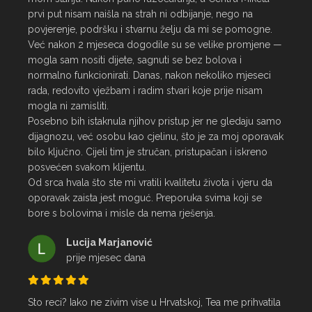
prvi put nisam naišla na strah ni odbijanje, nego na 
povjerenje, podršku i stvarnu želju da mi se pomogne.

Već nakon 2 mjeseca dogodile su se velike promjene — 
mogla sam nositi dijete, sagnuti se bez bolova i 
normalno funkcionirati. Danas, nakon nekoliko mjeseci 
rada, redovito vježbam i radim stvari koje prije nisam 
mogla ni zamisliti.

Posebno bih istaknula njihov pristup jer ne gledaju samo 
dijagnozu, već osobu kao cjelinu, što je za moj oporavak 
bilo ključno. Cijeli tim je stručan, pristupačan i iskreno 
posvećen svakom klijentu.

Od srca hvala što ste mi vratili kvalitetu života i vjeru da 
oporavak zaista jest moguć. Preporuka svima koji se 
bore s bolovima i misle da nema rješenja.
Lucija Marjanović
prije mjesec dana
Sto reci? Iako ne zivim vise u Hrvatskoj, Tea me prihvatila 