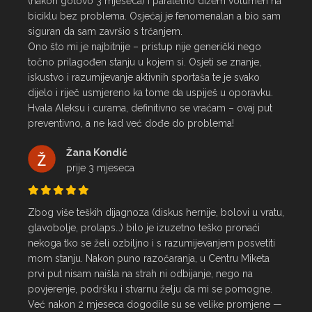
(nakon gotovo 3 mjeseca) i paralelno dižem volumen na 
biciklu bez problema. Osjećaj je fenomenalan a bio sam 
siguran da sam završio s trčanjem.

Ono što mi je najbitnije – pristup nije generički nego 
točno prilagođen stanju u kojem si. Osjeti se znanje, 
iskustvo i razumijevanje aktivnih sportaša te je svako 
dijelo i riječ usmjereno ka tome da uspiješ u oporavku.

Hvala Aleksu i curama, definitivno se vraćam – ovaj put 
preventivno, a ne kad već dođe do problema!
Žana Kondić
prije 3 mjeseca
Zbog više teških dijagnoza (diskus hernije, bolovi u vratu, 
glavobolje, prolaps…) bilo je izuzetno teško pronaći 
nekoga tko se želi ozbiljno i s razumijevanjem posvetiti 
mom stanju. Nakon puno razočaranja, u Centru Miketa 
prvi put nisam naišla na strah ni odbijanje, nego na 
povjerenje, podršku i stvarnu želju da mi se pomogne.

Već nakon 2 mjeseca dogodile su se velike promjene — 