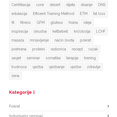
Certifikacija
core
desert
dijeta
disanje
DNS
edukacija
Efficient Training Method
ETM
fat loss
fit
fitness
GFM
gluteus
hrana
ideja
inspiracija
iskustva
kettlebell
križobolja
LCHF
masaža
mršavljenje
način života
pokret
prehrana
proteini
radionica
recept
ručak
savjet
seminar
somatika
terapija
trening
trudnoća
vježba
vježbanje
vježbe
zdravlje
žena
Kategorije
Pokret
Individualni seminari