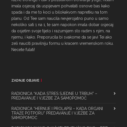
imala osjecaj da uspijevam pohvatati osnove bas kako 
spada i da me to koci u bilokakvom napretku na tom 
planu. Od Tee sam naucila nevjerojatno puno u samo 
nekoliko sati 1 na 1, te sam napokon imala dobar osjecaj 
da osjetim svoje tijelo i razumijem sto radim s njim, na 
njemu, i kako. Preporucila bi svakome da se javi Tei ako 
zeli nauciti pravilniju formu u kracem vremenskom roku. 
Necete fulati!
ZADNJE OBJAVE
RADIONICA “KADA STRES SJEDNE U TRBUH” –
PREDAVANJE I VJEŽBE ZA SAMOPOMOĆ
RADIONICA “HERNIJE I PROLAPSI – KADA ORGANI
TRAŽE POTPORU” PREDAVANJE I VJEŽBE ZA
SAMOPOMOĆ