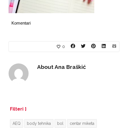
Komentari
0
About
Ana Braškić
Filteri
AEQ
body tehnika
bol
centar miketa