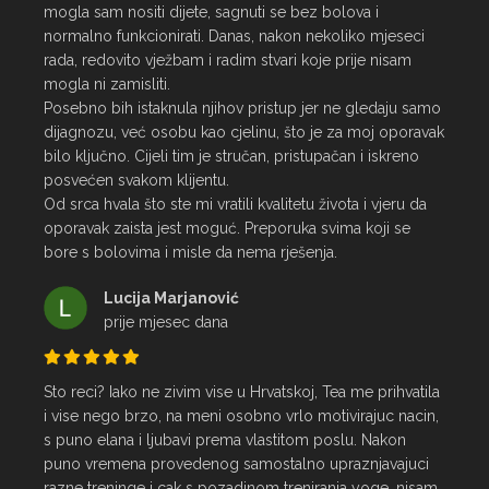
mogla sam nositi dijete, sagnuti se bez bolova i 
normalno funkcionirati. Danas, nakon nekoliko mjeseci 
rada, redovito vježbam i radim stvari koje prije nisam 
mogla ni zamisliti.

Posebno bih istaknula njihov pristup jer ne gledaju samo 
dijagnozu, već osobu kao cjelinu, što je za moj oporavak 
bilo ključno. Cijeli tim je stručan, pristupačan i iskreno 
posvećen svakom klijentu.

Od srca hvala što ste mi vratili kvalitetu života i vjeru da 
oporavak zaista jest moguć. Preporuka svima koji se 
bore s bolovima i misle da nema rješenja.
Lucija Marjanović
prije mjesec dana
Sto reci? Iako ne zivim vise u Hrvatskoj, Tea me prihvatila 
i vise nego brzo, na meni osobno vrlo motivirajuc nacin, 
s puno elana i ljubavi prema vlastitom poslu. Nakon 
puno vremena provedenog samostalno upraznjavajuci 
razne treninge i cak s pozadinom treniranja yoge, nisam 