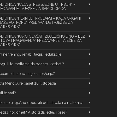
ADIONICA “KADA STRES SJEDNE U TRBUH” –
REDAVANJE I VJEŽBE ZA SAMOPOMOĆ
ADIONICA “HERNIJE I PROLAPSI – KADA ORGANI
RAŽE POTPORU” PREDAVANJE I VJEŽBE ZA
AMOPOMOĆ
ADIONICA “KAKO OJAČATI ZDJELIČNO DNO – BEZ
ITOVA I NAGAĐANJA” PREDAVANJE I VJEŽBE ZA
AMOPOMOĆ
line trening, rehabilitacija i edukacije
gu li te motivirati da počneš vježbati?
ebamo li izbaciti ulje za prženje?
vi MenoCure panel 26. listopada
li te vrat?
ko se uspješno oporaviti od zahvata na maternici
edaš nogomet? A što tada jedeš i piješ?