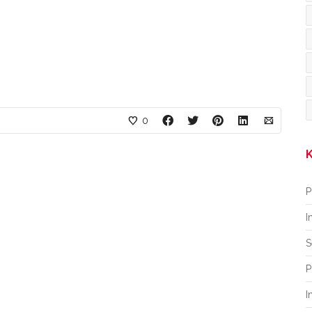
0
K
P
I
S
P
I