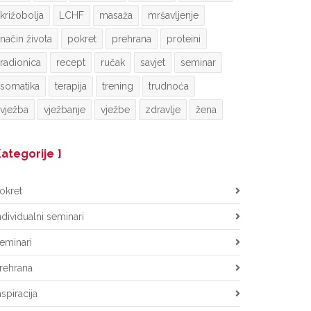
križobolja
LCHF
masaža
mršavljenje
način života
pokret
prehrana
proteini
radionica
recept
ručak
savjet
seminar
somatika
terapija
trening
trudnoća
vježba
vježbanje
vježbe
zdravlje
žena
ategorije
okret
ndividualni seminari
eminari
rehrana
nspiracija