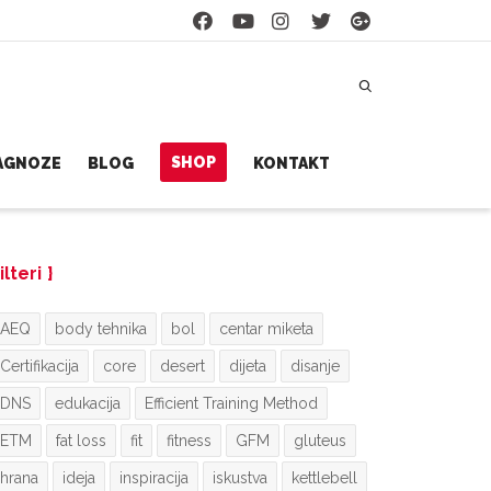
SHOP
JAGNOZE
BLOG
KONTAKT
ilteri
AEQ
body tehnika
bol
centar miketa
Certifikacija
core
desert
dijeta
disanje
DNS
edukacija
Efficient Training Method
ETM
fat loss
fit
fitness
GFM
gluteus
hrana
ideja
inspiracija
iskustva
kettlebell