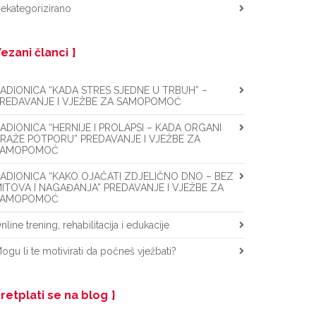
ekategorizirano
ezani članci
ADIONICA “KADA STRES SJEDNE U TRBUH” –
REDAVANJE I VJEŽBE ZA SAMOPOMOĆ
ADIONICA “HERNIJE I PROLAPSI – KADA ORGANI
RAŽE POTPORU” PREDAVANJE I VJEŽBE ZA
SAMOPOMOĆ
ADIONICA “KAKO OJAČATI ZDJELIČNO DNO – BEZ
ITOVA I NAGAĐANJA” PREDAVANJE I VJEŽBE ZA
SAMOPOMOĆ
nline trening, rehabilitacija i edukacije
ogu li te motivirati da počneš vježbati?
retplati se na blog