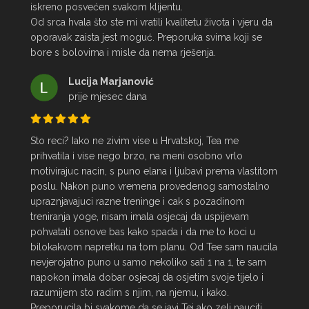
iskreno posvećen svakom klijentu.

Od srca hvala što ste mi vratili kvalitetu života i vjeru da 
oporavak zaista jest moguć. Preporuka svima koji se 
bore s bolovima i misle da nema rješenja.
Lucija Marjanović
prije mjesec dana
Sto reci? Iako ne zivim vise u Hrvatskoj, Tea me 
prihvatila i vise nego brzo, na meni osobno vrlo 
motivirajuc nacin, s puno elana i ljubavi prema vlastitom 
poslu. Nakon puno vremena provedenog samostalno 
upraznjavajuci razne treninge i cak s pozadinom 
treniranja yoge, nisam imala osjecaj da uspijevam 
pohvatati osnove bas kako spada i da me to koci u 
bilokakvom napretku na tom planu. Od Tee sam naucila 
nevjerojatno puno u samo nekoliko sati 1 na 1, te sam 
napokon imala dobar osjecaj da osjetim svoje tijelo i 
razumijem sto radim s njim, na njemu, i kako. 
Preporucila bi svakome da se javi Tei ako zeli nauciti 