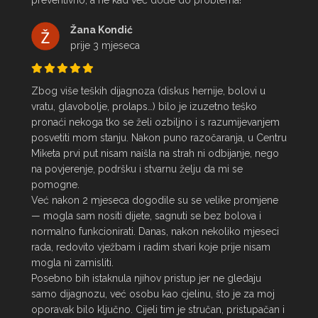
preventivno, a ne kad već dođe do problema!
Žana Kondić
prije 3 mjeseca
Zbog više teških dijagnoza (diskus hernije, bolovi u 
vratu, glavobolje, prolaps…) bilo je izuzetno teško 
pronaći nekoga tko se želi ozbiljno i s razumijevanjem 
posvetiti mom stanju. Nakon puno razočaranja, u Centru 
Miketa prvi put nisam naišla na strah ni odbijanje, nego 
na povjerenje, podršku i stvarnu želju da mi se 
pomogne.

Već nakon 2 mjeseca dogodile su se velike promjene 
— mogla sam nositi dijete, sagnuti se bez bolova i 
normalno funkcionirati. Danas, nakon nekoliko mjeseci 
rada, redovito vježbam i radim stvari koje prije nisam 
mogla ni zamisliti.

Posebno bih istaknula njihov pristup jer ne gledaju 
samo dijagnozu, već osobu kao cjelinu, što je za moj 
oporavak bilo ključno. Cijeli tim je stručan, pristupačan i 