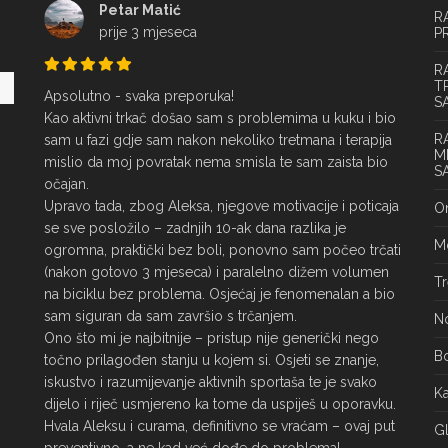
Petar Matić
R
prije 3 mjeseca
P
R
T
Apsolutno - svaka preporuka!

S
Kao aktivni trkač došao sam s problemima u kuku i bio 
R
sam u fazi gdje sam nakon nekoliko tretmana i terapija 
M
mislio da moj povratak nema smisla te sam zaista bio 
S
očajan.

Upravo tada, zbog Aleksa, njegove motivacije i poticaja 
On
se sve posložilo – zadnjih 10-ak dana razlika je 
Mo
ogromna, praktički bez boli, ponovno sam počeo trčati 
(nakon gotovo 3 mjeseca) i paralelno dižem volumen 
Tr
na biciklu bez problema. Osjećaj je fenomenalan a bio 
sam siguran da sam završio s trčanjem.

No
Ono što mi je najbitnije – pristup nije generički nego 
Bo
točno prilagođen stanju u kojem si. Osjeti se znanje, 
iskustvo i razumijevanje aktivnih sportaša te je svako 
Ka
dijelo i riječ usmjereno ka tome da uspiješ u oporavku.

Hvala Aleksu i curama, definitivno se vraćam – ovaj put 
Gl