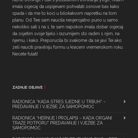
imala osjecaj da uspijevam pohvatati osnove bas kako 
spada i da me to koci u bilokakvom napretku na tom 
planu. Od Tee sam naucila nevjerojatno puno u samo 
nekoliko sati 1 na 1, te sam napokon imala dobar osjecaj 
da osjetim svoje tijelo i razumijem sto radim s njim, na 
njemu, i kako. Preporucila bi svakome da se javi Tei ako 
zeli nauciti pravilniju formu u kracem vremenskom roku. 
Necete fulati!
ZADNJE OBJAVE
RADIONICA “KADA STRES SJEDNE U TRBUH” –
PREDAVANJE I VJEŽBE ZA SAMOPOMOĆ
RADIONICA “HERNIJE I PROLAPSI – KADA ORGANI
TRAŽE POTPORU” PREDAVANJE I VJEŽBE ZA
SAMOPOMOĆ