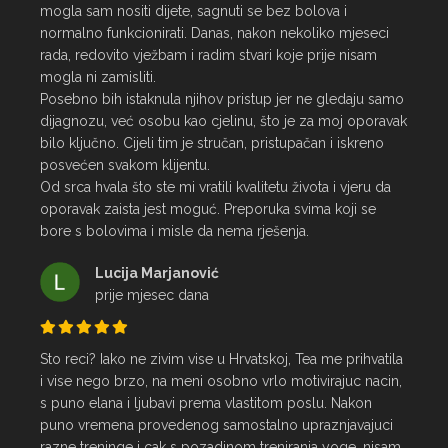
mogla sam nositi dijete, sagnuti se bez bolova i 
normalno funkcionirati. Danas, nakon nekoliko mjeseci 
rada, redovito vježbam i radim stvari koje prije nisam 
mogla ni zamisliti.

Posebno bih istaknula njihov pristup jer ne gledaju samo 
dijagnozu, već osobu kao cjelinu, što je za moj oporavak 
bilo ključno. Cijeli tim je stručan, pristupačan i iskreno 
posvećen svakom klijentu.

Od srca hvala što ste mi vratili kvalitetu života i vjeru da 
oporavak zaista jest moguć. Preporuka svima koji se 
bore s bolovima i misle da nema rješenja.
Lucija Marjanović
prije mjesec dana
Sto reci? Iako ne zivim vise u Hrvatskoj, Tea me prihvatila 
i vise nego brzo, na meni osobno vrlo motivirajuc nacin, 
s puno elana i ljubavi prema vlastitom poslu. Nakon 
puno vremena provedenog samostalno upraznjavajuci 
razne treninge i cak s pozadinom treniranja yoge, nisam 