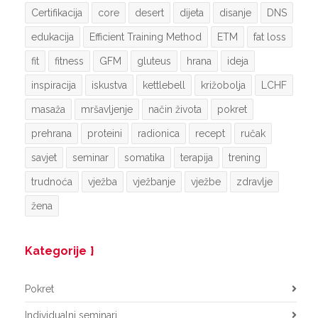
Certifikacija
core
desert
dijeta
disanje
DNS
edukacija
Efficient Training Method
ETM
fat loss
fit
fitness
GFM
gluteus
hrana
ideja
inspiracija
iskustva
kettlebell
križobolja
LCHF
masaža
mršavljenje
način života
pokret
prehrana
proteini
radionica
recept
ručak
savjet
seminar
somatika
terapija
trening
trudnoća
vježba
vježbanje
vježbe
zdravlje
žena
Kategorije
Pokret
Individualni seminari