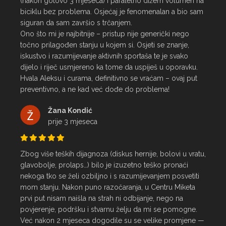
(nakon gotovo 3 mjeseca) i paralelno dižem volumen na 
biciklu bez problema. Osjećaj je fenomenalan a bio sam 
siguran da sam završio s trčanjem.

Ono što mi je najbitnije – pristup nije generički nego 
točno prilagođen stanju u kojem si. Osjeti se znanje, 
iskustvo i razumijevanje aktivnih sportaša te je svako 
dijelo i riječ usmjereno ka tome da uspiješ u oporavku.

Hvala Aleksu i curama, definitivno se vraćam – ovaj put 
preventivno, a ne kad već dođe do problema!
Žana Kondić
prije 3 mjeseca
Zbog više teških dijagnoza (diskus hernije, bolovi u vratu, 
glavobolje, prolaps…) bilo je izuzetno teško pronaći 
nekoga tko se želi ozbiljno i s razumijevanjem posvetiti 
mom stanju. Nakon puno razočaranja, u Centru Miketa 
prvi put nisam naišla na strah ni odbijanje, nego na 
povjerenje, podršku i stvarnu želju da mi se pomogne.

Već nakon 2 mjeseca dogodile su se velike promjene — 