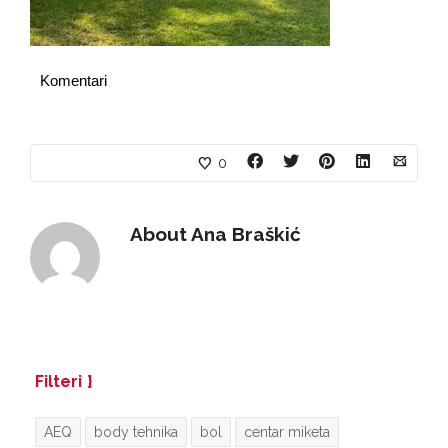
Komentari
0
About
Ana Braškić
Filteri
AEQ
body tehnika
bol
centar miketa