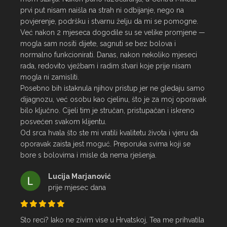
prvi put nisam naišla na strah ni odbijanje, nego na 
povjerenje, podršku i stvarnu želju da mi se pomogne.

Već nakon 2 mjeseca dogodile su se velike promjene — 
mogla sam nositi dijete, sagnuti se bez bolova i 
normalno funkcionirati. Danas, nakon nekoliko mjeseci 
rada, redovito vježbam i radim stvari koje prije nisam 
mogla ni zamisliti.

Posebno bih istaknula njihov pristup jer ne gledaju samo 
dijagnozu, već osobu kao cjelinu, što je za moj oporavak 
bilo ključno. Cijeli tim je stručan, pristupačan i iskreno 
posvećen svakom klijentu.

Od srca hvala što ste mi vratili kvalitetu života i vjeru da 
oporavak zaista jest moguć. Preporuka svima koji se 
bore s bolovima i misle da nema rješenja.
Lucija Marjanović
prije mjesec dana
Sto reci? Iako ne zivim vise u Hrvatskoj, Tea me prihvatila 