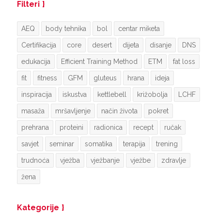
Filteri
AEQ
body tehnika
bol
centar miketa
Certifikacija
core
desert
dijeta
disanje
DNS
edukacija
Efficient Training Method
ETM
fat loss
fit
fitness
GFM
gluteus
hrana
ideja
inspiracija
iskustva
kettlebell
križobolja
LCHF
masaža
mršavljenje
način života
pokret
prehrana
proteini
radionica
recept
ručak
savjet
seminar
somatika
terapija
trening
trudnoća
vježba
vježbanje
vježbe
zdravlje
žena
Kategorije