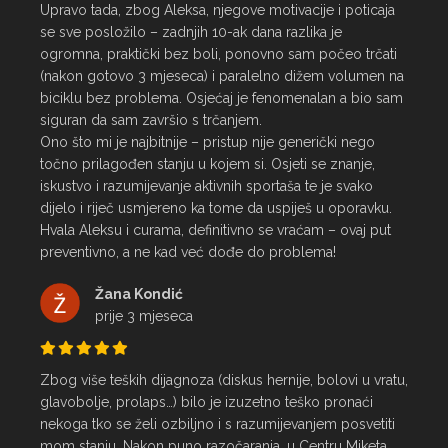
Upravo tada, zbog Aleksa, njegove motivacije i poticaja 
se sve posložilo – zadnjih 10-ak dana razlika je 
ogromna, praktički bez boli, ponovno sam počeo trčati 
(nakon gotovo 3 mjeseca) i paralelno dižem volumen na 
biciklu bez problema. Osjećaj je fenomenalan a bio sam 
siguran da sam završio s trčanjem.

Ono što mi je najbitnije – pristup nije generički nego 
točno prilagođen stanju u kojem si. Osjeti se znanje, 
iskustvo i razumijevanje aktivnih sportaša te je svako 
dijelo i riječ usmjereno ka tome da uspiješ u oporavku.

Hvala Aleksu i curama, definitivno se vraćam – ovaj put 
preventivno, a ne kad već dođe do problema!
Žana Kondić
prije 3 mjeseca
Zbog više teških dijagnoza (diskus hernije, bolovi u vratu, 
glavobolje, prolaps…) bilo je izuzetno teško pronaći 
nekoga tko se želi ozbiljno i s razumijevanjem posvetiti 
mom stanju. Nakon puno razočaranja, u Centru Miketa 