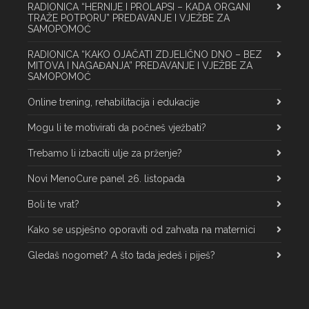
RADIONICA “HERNIJE I PROLAPSI – KADA ORGANI
TRAŽE POTPORU” PREDAVANJE I VJEŽBE ZA
SAMOPOMOĆ
RADIONICA “KAKO OJAČATI ZDJELIČNO DNO – BEZ
MITOVA I NAGAĐANJA” PREDAVANJE I VJEŽBE ZA
SAMOPOMOĆ
Online trening, rehabilitacija i edukacije
Mogu li te motivirati da počneš vježbati?
Trebamo li izbaciti ulje za prženje?
Novi MenoCure panel 26. listopada
Boli te vrat?
Kako se uspješno oporaviti od zahvata na maternici
Gledaš nogomet? A što tada jedeš i piješ?