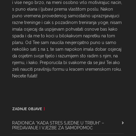
i vise nego brzo, na meni osobno vrlo motivirajuc nacin, 
s puno elana i ljubavi prema vlastitom poslu. Nakon 
puno vremena provedenog samostalno upraznjavajuci 
razne treninge i cak s pozadinom treniranja yoge, nisam 
imala osjecaj da uspijevam pohvatati osnove bas kako 
spada i da me to koci u bilokakvom napretku na tom 
planu. Od Tee sam naucila nevjerojatno puno u samo 
nekoliko sati 1 na 1, te sam napokon imala dobar osjecaj 
da osjetim svoje tijelo i razumijem sto radim s njim, na 
njemu, i kako. Preporucila bi svakome da se javi Tei ako 
zeli nauciti pravilniju formu u kracem vremenskom roku. 
Necete fulati!
ZADNJE OBJAVE
RADIONICA “KADA STRES SJEDNE U TRBUH” –
PREDAVANJE I VJEŽBE ZA SAMOPOMOĆ