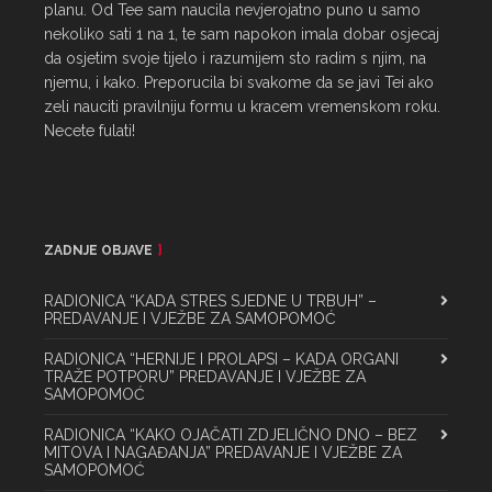
planu. Od Tee sam naucila nevjerojatno puno u samo 
nekoliko sati 1 na 1, te sam napokon imala dobar osjecaj 
da osjetim svoje tijelo i razumijem sto radim s njim, na 
njemu, i kako. Preporucila bi svakome da se javi Tei ako 
zeli nauciti pravilniju formu u kracem vremenskom roku. 
Necete fulati!
ZADNJE OBJAVE
RADIONICA “KADA STRES SJEDNE U TRBUH” –
PREDAVANJE I VJEŽBE ZA SAMOPOMOĆ
RADIONICA “HERNIJE I PROLAPSI – KADA ORGANI
TRAŽE POTPORU” PREDAVANJE I VJEŽBE ZA
SAMOPOMOĆ
RADIONICA “KAKO OJAČATI ZDJELIČNO DNO – BEZ
MITOVA I NAGAĐANJA” PREDAVANJE I VJEŽBE ZA
SAMOPOMOĆ