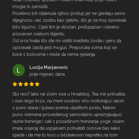
mogla ni zamisliti.

Posebno bih istaknula njihov pristup jer ne gledaju samo 
dijagnozu, već osobu kao cjelinu, što je za moj oporavak 
bilo ključno. Cijeli tim je stručan, pristupačan i iskreno 
posvećen svakom klijentu.

Od srca hvala što ste mi vratili kvalitetu života i vjeru da 
oporavak zaista jest moguć. Preporuka svima koji se 
bore s bolovima i misle da nema rješenja.
Lucija Marjanović
prije mjesec dana
Sto reci? Iako ne zivim vise u Hrvatskoj, Tea me prihvatila 
i vise nego brzo, na meni osobno vrlo motivirajuc nacin, 
s puno elana i ljubavi prema vlastitom poslu. Nakon 
puno vremena provedenog samostalno upraznjavajuci 
razne treninge i cak s pozadinom treniranja yoge, nisam 
imala osjecaj da uspijevam pohvatati osnove bas kako 
spada i da me to koci u bilokakvom napretku na tom 