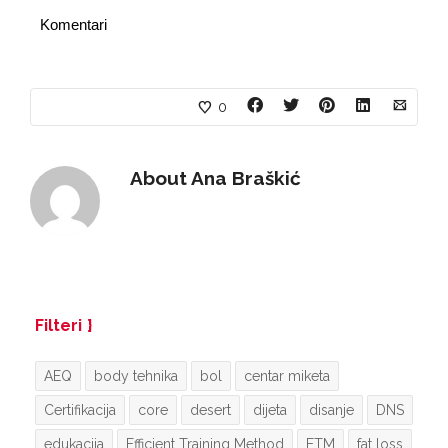
Komentari
0
About
Ana Braškić
Filteri
AEQ
body tehnika
bol
centar miketa
Certifikacija
core
desert
dijeta
disanje
DNS
edukacija
Efficient Training Method
ETM
fat loss