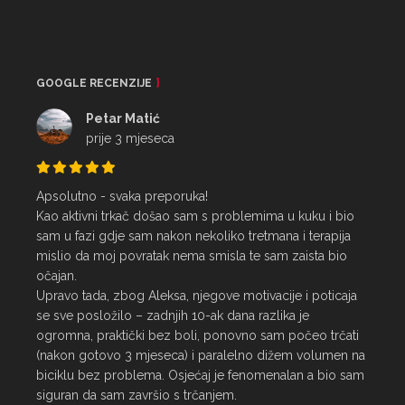
GOOGLE RECENZIJE
Petar Matić
prije 3 mjeseca
Apsolutno - svaka preporuka!

Kao aktivni trkač došao sam s problemima u kuku i bio 
sam u fazi gdje sam nakon nekoliko tretmana i terapija 
mislio da moj povratak nema smisla te sam zaista bio 
očajan.

Upravo tada, zbog Aleksa, njegove motivacije i poticaja 
se sve posložilo – zadnjih 10-ak dana razlika je 
ogromna, praktički bez boli, ponovno sam počeo trčati 
(nakon gotovo 3 mjeseca) i paralelno dižem volumen na 
biciklu bez problema. Osjećaj je fenomenalan a bio sam 
siguran da sam završio s trčanjem.
