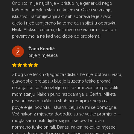
Ono što mi je najbitnije – pristup nije generički nego 
točno prilagođen stanju u kojem si. Osjeti se znanje, 
iskustvo i razumijevanje aktivnih sportaša te je svako 
dijelo i riječ usmjereno ka tome da uspiješ u oporavku.

Hvala Aleksu i curama, definitivno se vraćam – ovaj put 
preventivno, a ne kad već dođe do problema!
Žana Kondić
prije 3 mjeseca
Zbog više teških dijagnoza (diskus hernije, bolovi u vratu, 
glavobolje, prolaps…) bilo je izuzetno teško pronaći 
nekoga tko se želi ozbiljno i s razumijevanjem posvetiti 
mom stanju. Nakon puno razočaranja, u Centru Miketa 
prvi put nisam naišla na strah ni odbijanje, nego na 
povjerenje, podršku i stvarnu želju da mi se pomogne.

Već nakon 2 mjeseca dogodile su se velike promjene — 
mogla sam nositi dijete, sagnuti se bez bolova i 
normalno funkcionirati. Danas, nakon nekoliko mjeseci 
rada, redovito vježbam i radim stvari koje prije nisam 