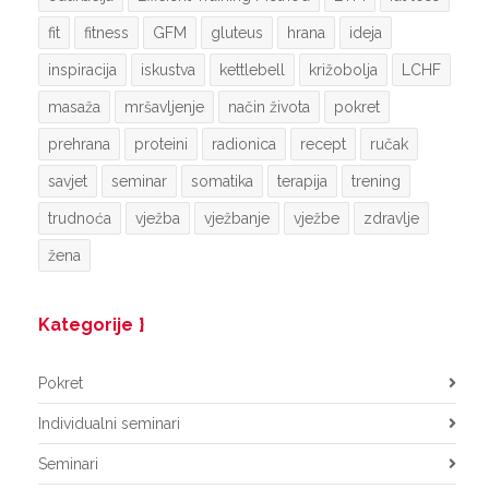
fit
fitness
GFM
gluteus
hrana
ideja
inspiracija
iskustva
kettlebell
križobolja
LCHF
masaža
mršavljenje
način života
pokret
prehrana
proteini
radionica
recept
ručak
savjet
seminar
somatika
terapija
trening
trudnoća
vježba
vježbanje
vježbe
zdravlje
žena
Kategorije
Pokret
Individualni seminari
Seminari