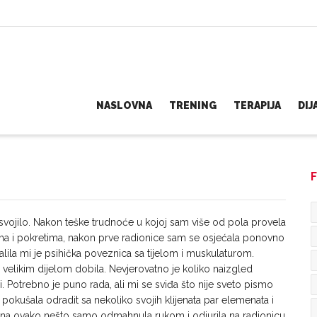
NASLOVNA
TRENING
TERAPIJA
DI
F
vojilo. Nakon teške trudnoće u kojoj sam više od pola provela
ćima i pokretima, nakon prve radionice sam se osjećala ponovno
falila mi je psihička poveznica sa tijelom i muskulaturom.
velikim dijelom dobila. Nevjerovatno je koliko naizgled
i. Potrebno je puno rada, ali mi se sviđa što nije sveto pismo
 pokušala odradit sa nekoliko svojih klijenata par elemenata i
h na ovako nešto samo odmahnula rukom i odjurila na radionicu