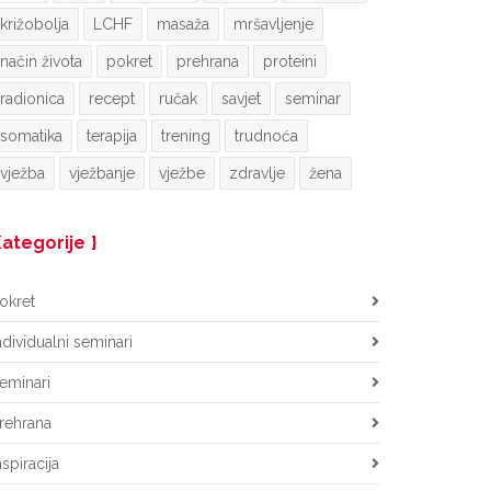
križobolja
LCHF
masaža
mršavljenje
način života
pokret
prehrana
proteini
radionica
recept
ručak
savjet
seminar
somatika
terapija
trening
trudnoća
vježba
vježbanje
vježbe
zdravlje
žena
ategorije
okret
ndividualni seminari
eminari
rehrana
nspiracija