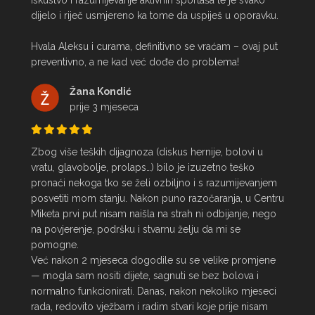
iskustvo i razumijevanje aktivnih sportaša te je svako 
dijelo i riječ usmjereno ka tome da uspiješ u oporavku.

Hvala Aleksu i curama, definitivno se vraćam – ovaj put 
preventivno, a ne kad već dođe do problema!
Žana Kondić
prije 3 mjeseca
Zbog više teških dijagnoza (diskus hernije, bolovi u 
vratu, glavobolje, prolaps…) bilo je izuzetno teško 
pronaći nekoga tko se želi ozbiljno i s razumijevanjem 
posvetiti mom stanju. Nakon puno razočaranja, u Centru 
Miketa prvi put nisam naišla na strah ni odbijanje, nego 
na povjerenje, podršku i stvarnu želju da mi se 
pomogne.

Već nakon 2 mjeseca dogodile su se velike promjene 
— mogla sam nositi dijete, sagnuti se bez bolova i 
normalno funkcionirati. Danas, nakon nekoliko mjeseci 
rada, redovito vježbam i radim stvari koje prije nisam 