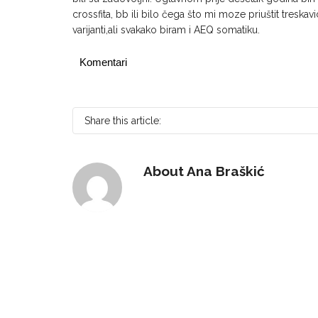
crossfita, bb ili bilo čega što mi moze priuštit treskav
varijanti,ali svakako biram i AEQ somatiku.
Komentari
Share this article:
About
Ana Braškić