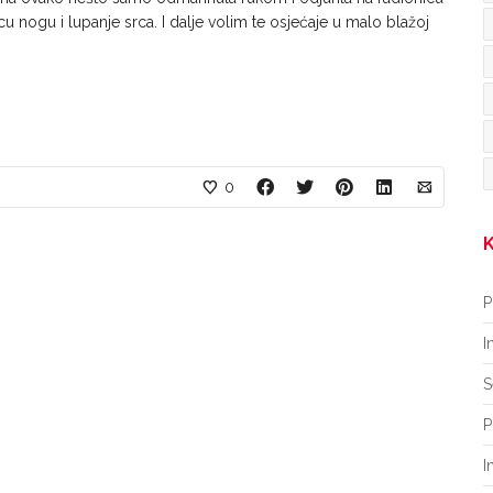
icu nogu i lupanje srca. I dalje volim te osjećaje u malo blažoj
0
K
P
I
S
P
I