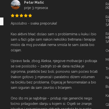
Petar Matić
R
prije 3 mjeseca
P
R
T
Apsolutno - svaka preporuka!

S
R
Kao aktivni trkač došao sam s problemima u kuku i bio 
M
sam u fazi gdje sam nakon nekoliko tretmana i terapija 
S
mislio da moj povratak nema smisla te sam zaista bio 
očajan.

On
Mo
Upravo tada, zbog Aleksa, njegove motivacije i poticaja 
se sve posložilo – zadnjih 10-ak dana razlika je 
Tr
ogromna, praktički bez boli, ponovno sam počeo trčati 
(nakon gotovo 3 mjeseca) i paralelno dižem volumen 
No
na biciklu bez problema. Osjećaj je fenomenalan a bio 
Bo
sam siguran da sam završio s trčanjem.

Ka
Ono što mi je najbitnije – pristup nije generički nego 
točno prilagođen stanju u kojem si. Osjeti se znanje, 
Gl