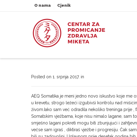
O nama
Cjenik
Posted on
1. srpnja 2017.
in
AEQ Somatika je meni jedno novo iskustvo koje me os
u krevetu, strogo ležeći izgubivši kontrolu nad miši
živom.Iako sam već odradila nekoliko treninga prije , 
Somatskim vježbama, koje nisu nimalo lagane, sam to 
smješno lagani pokreti mogu biti zbunjujući i zahtjevn
večse sam igraš , diktiraš vježbe i progresiju. Čak sam
bili su zadovoljni. Uglavnom prije desetak godina bi