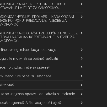
ADIONICA “KADA STRES SJEDNE U TRBUH” –
REDAVANJE I VJEŽBE ZA SAMOPOMOĆ
ADIONICA “HERNIJE I PROLAPSI – KADA ORGANI
RAŽE POTPORU” PREDAVANJE I VJEŽBE ZA
AMOPOMOĆ
ADIONICA “KAKO OJAČATI ZDJELIČNO DNO – BEZ
ITOVA I NAGAĐANJA” PREDAVANJE I VJEŽBE ZA
AMOPOMOĆ
line trening, rehabilitacija i edukacije
gu li te motivirati da počneš vježbati?
ebamo li izbaciti ulje za prženje?
vi MenoCure panel 26. listopada
li te vrat?
ko se uspješno oporaviti od zahvata na maternici
edaš nogomet? A što tada jedeš i piješ?