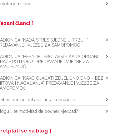
ekategorizirano
ezani članci
ADIONICA “KADA STRES SJEDNE U TRBUH” –
REDAVANJE I VJEŽBE ZA SAMOPOMOĆ
ADIONICA “HERNIJE I PROLAPSI – KADA ORGANI
RAŽE POTPORU” PREDAVANJE I VJEŽBE ZA
SAMOPOMOĆ
ADIONICA “KAKO OJAČATI ZDJELIČNO DNO – BEZ
ITOVA I NAGAĐANJA” PREDAVANJE I VJEŽBE ZA
SAMOPOMOĆ
nline trening, rehabilitacija i edukacije
ogu li te motivirati da počneš vježbati?
retplati se na blog