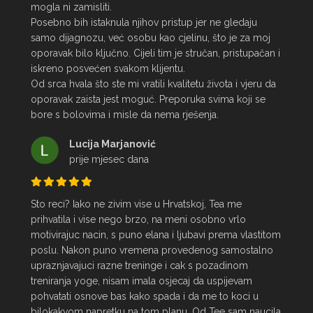
mogla ni zamisliti.

Posebno bih istaknula njihov pristup jer ne gledaju 
samo dijagnozu, već osobu kao cjelinu, što je za moj 
oporavak bilo ključno. Cijeli tim je stručan, pristupačan i 
iskreno posvećen svakom klijentu.

Od srca hvala što ste mi vratili kvalitetu života i vjeru da 
oporavak zaista jest moguć. Preporuka svima koji se 
bore s bolovima i misle da nema rješenja.
Lucija Marjanović
prije mjesec dana
Sto reci? Iako ne zivim vise u Hrvatskoj, Tea me 
prihvatila i vise nego brzo, na meni osobno vrlo 
motivirajuc nacin, s puno elana i ljubavi prema vlastitom 
poslu. Nakon puno vremena provedenog samostalno 
upraznjavajuci razne treninge i cak s pozadinom 
treniranja yoge, nisam imala osjecaj da uspijevam 
pohvatati osnove bas kako spada i da me to koci u 
bilokakvom napretku na tom planu. Od Tee sam naucila 