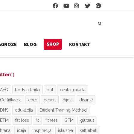
SHOP
JAGNOZE
BLOG
KONTAKT
ilteri
AEQ
body tehnika
bol
centar miketa
Certifikacija
core
desert
dijeta
disanje
DNS
edukacija
Efficient Training Method
ETM
fat loss
fit
fitness
GFM
gluteus
hrana
ideja
inspiracija
iskustva
kettlebell