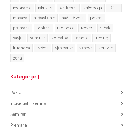
inspiracija
iskustva
kettlebell
križobolja
LCHF
masaža
mršavljenje
način života
pokret
prehrana
proteini
radionica
recept
ručak
savjet
seminar
somatika
terapija
trening
trudnoća
vježba
vježbanje
vježbe
zdravlje
žena
Kategorije
Pokret
Individualni seminari
Seminari
Prehrana