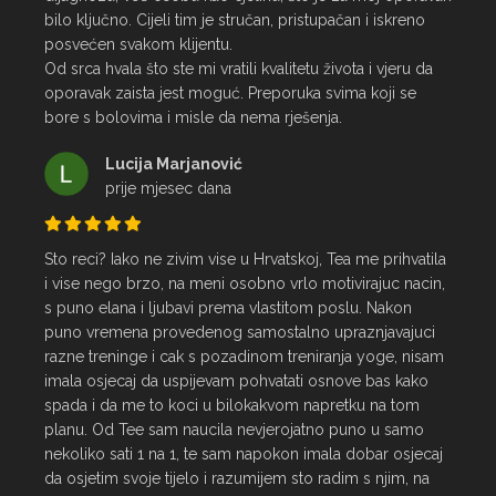
bilo ključno. Cijeli tim je stručan, pristupačan i iskreno 
posvećen svakom klijentu.

Od srca hvala što ste mi vratili kvalitetu života i vjeru da 
oporavak zaista jest moguć. Preporuka svima koji se 
bore s bolovima i misle da nema rješenja.
Lucija Marjanović
prije mjesec dana
Sto reci? Iako ne zivim vise u Hrvatskoj, Tea me prihvatila 
i vise nego brzo, na meni osobno vrlo motivirajuc nacin, 
s puno elana i ljubavi prema vlastitom poslu. Nakon 
puno vremena provedenog samostalno upraznjavajuci 
razne treninge i cak s pozadinom treniranja yoge, nisam 
imala osjecaj da uspijevam pohvatati osnove bas kako 
spada i da me to koci u bilokakvom napretku na tom 
planu. Od Tee sam naucila nevjerojatno puno u samo 
nekoliko sati 1 na 1, te sam napokon imala dobar osjecaj 
da osjetim svoje tijelo i razumijem sto radim s njim, na 