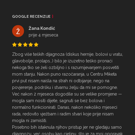
GOOGLE RECENZIJE
Žana Kondić
prije 4 mjeseca
Zbog više teških dijagnoza (diskus hernije, bolovi u vratu, 
glavobolje, prolaps…) bilo je izuzetno teško pronaći 
nekoga tko se želi ozbiljno i s razumijevanjem posvetiti 
mom stanju. Nakon puno razočaranja, u Centru Miketa 
prvi put nisam naišla na strah ni odbijanje, nego na 
povjerenje, podršku i stvarnu želju da mi se pomogne.

Već nakon 2 mjeseca dogodile su se velike promjene — 
mogla sam nositi dijete, sagnuti se bez bolova i 
normalno funkcionirati. Danas, nakon nekoliko mjeseci 
rada, redovito vježbam i radim stvari koje prije nisam 
mogla ni zamisliti.

Posebno bih istaknula njihov pristup jer ne gledaju samo 
dijagnozu, već osobu kao cjelinu, što je za moj oporavak 