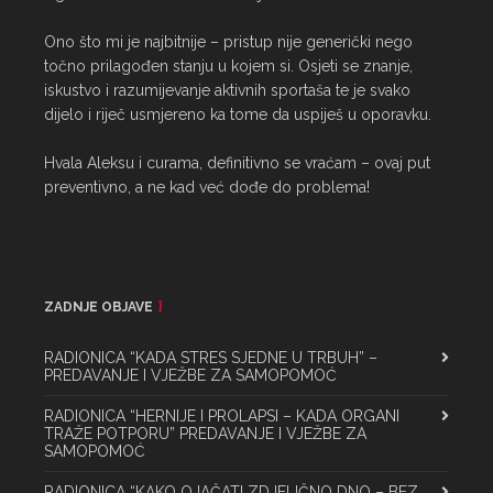
Ono što mi je najbitnije – pristup nije generički nego 
točno prilagođen stanju u kojem si. Osjeti se znanje, 
iskustvo i razumijevanje aktivnih sportaša te je svako 
dijelo i riječ usmjereno ka tome da uspiješ u oporavku.

Hvala Aleksu i curama, definitivno se vraćam – ovaj put 
preventivno, a ne kad već dođe do problema!
ZADNJE OBJAVE
RADIONICA “KADA STRES SJEDNE U TRBUH” –
PREDAVANJE I VJEŽBE ZA SAMOPOMOĆ
RADIONICA “HERNIJE I PROLAPSI – KADA ORGANI
TRAŽE POTPORU” PREDAVANJE I VJEŽBE ZA
SAMOPOMOĆ
RADIONICA “KAKO OJAČATI ZDJELIČNO DNO – BEZ