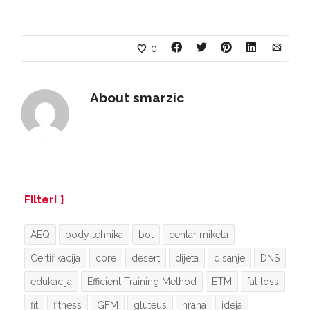
0
About
smarzic
Filteri
AEQ
body tehnika
bol
centar miketa
Certifikacija
core
desert
dijeta
disanje
DNS
edukacija
Efficient Training Method
ETM
fat loss
fit
fitness
GFM
gluteus
hrana
ideja