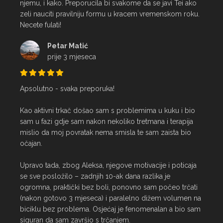
njemu, i kako. Preporucila bi svakome da se javi Tei ako 
zeli nauciti pravilniju formu u kracem vremenskom roku. 
Necete fulati!
Petar Matić
prije 3 mjeseca
Apsolutno - svaka preporuka!

Kao aktivni trkač došao sam s problemima u kuku i bio 
sam u fazi gdje sam nakon nekoliko tretmana i terapija 
mislio da moj povratak nema smisla te sam zaista bio 
očajan.

Upravo tada, zbog Aleksa, njegove motivacije i poticaja 
se sve posložilo – zadnjih 10-ak dana razlika je 
ogromna, praktički bez boli, ponovno sam počeo trčati 
(nakon gotovo 3 mjeseca) i paralelno dižem volumen na 
biciklu bez problema. Osjećaj je fenomenalan a bio sam 
siguran da sam završio s trčanjem.
