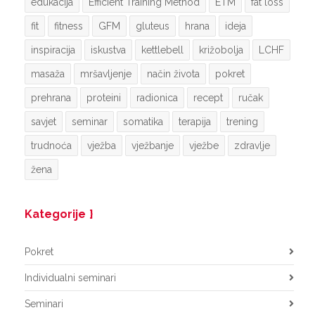
edukacija
Efficient Training Method
ETM
fat loss
fit
fitness
GFM
gluteus
hrana
ideja
inspiracija
iskustva
kettlebell
križobolja
LCHF
masaža
mršavljenje
način života
pokret
prehrana
proteini
radionica
recept
ručak
savjet
seminar
somatika
terapija
trening
trudnoća
vježba
vježbanje
vježbe
zdravlje
žena
Kategorije
Pokret
Individualni seminari
Seminari