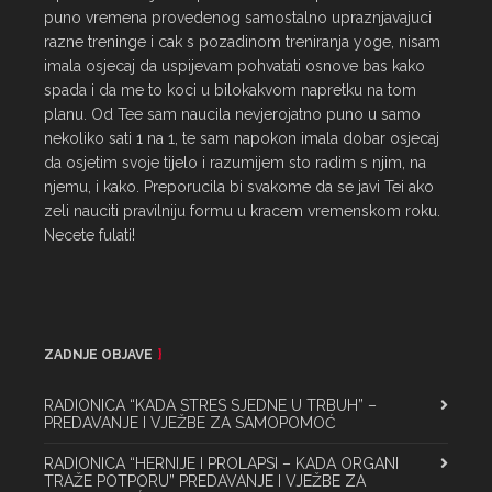
puno vremena provedenog samostalno upraznjavajuci 
razne treninge i cak s pozadinom treniranja yoge, nisam 
imala osjecaj da uspijevam pohvatati osnove bas kako 
spada i da me to koci u bilokakvom napretku na tom 
planu. Od Tee sam naucila nevjerojatno puno u samo 
nekoliko sati 1 na 1, te sam napokon imala dobar osjecaj 
da osjetim svoje tijelo i razumijem sto radim s njim, na 
njemu, i kako. Preporucila bi svakome da se javi Tei ako 
zeli nauciti pravilniju formu u kracem vremenskom roku. 
Necete fulati!
ZADNJE OBJAVE
RADIONICA “KADA STRES SJEDNE U TRBUH” –
PREDAVANJE I VJEŽBE ZA SAMOPOMOĆ
RADIONICA “HERNIJE I PROLAPSI – KADA ORGANI
TRAŽE POTPORU” PREDAVANJE I VJEŽBE ZA