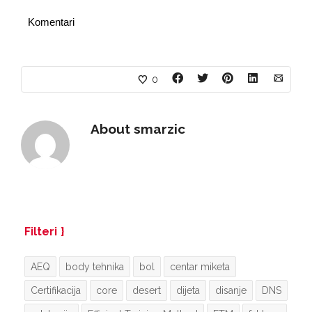
Komentari
0
About
smarzic
Filteri
AEQ
body tehnika
bol
centar miketa
Certifikacija
core
desert
dijeta
disanje
DNS