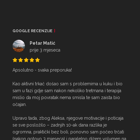
GOOGLE RECENZIJE
Petar Matić
prije 3 mjeseca
Apsolutno - svaka preporuka!

Kao aktivni trkač došao sam s problemima u kuku i bio 
sam u fazi gdje sam nakon nekoliko tretmana i terapija 
mislio da moj povratak nema smisla te sam zaista bio 
očajan.

Upravo tada, zbog Aleksa, njegove motivacije i poticaja 
se sve posložilo – zadnjih 10-ak dana razlika je 
ogromna, praktički bez boli, ponovno sam počeo trčati 
(nakon gotovo 3 mjeseca) i paralelno dižem volumen na 