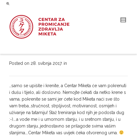
Posted on
28. svibnja 2017.
in
…samo se upišite i krenite, a Centar Miketa će vam pokrenuti
i dušu i tijelo, ali doslovno. Nemojte čekati da netko krene s
vama, pokrenite se sami jer ćete kod Miketa naći sve što
vam treba…stručnost, strpljivost, motiviranost, osmijeh i
uživanje na tatamiju! Staž treniranja kod njih je podosta dug
:-)….a vode me i u umornom stanju, i u sretnom stanju, i u
drugom stanju…jednostavno se prilagode svima vašim
stanjima….Centar Miketa vas uvijek čeka otvorenog uma.