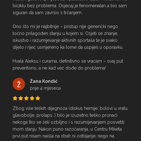
biciklu bez problema. Osjećaj je fenomenalan a bio sam 
siguran da sam završio s trčanjem.

Ono što mi je najbitnije – pristup nije generički nego 
točno prilagođen stanju u kojem si. Osjeti se znanje, 
iskustvo i razumijevanje aktivnih sportaša te je svako 
dijelo i riječ usmjereno ka tome da uspiješ u oporavku.

Hvala Aleksu i curama, definitivno se vraćam – ovaj put 
preventivno, a ne kad već dođe do problema!
Žana Kondić
prije 4 mjeseca
Zbog više teških dijagnoza (diskus hernije, bolovi u vratu, 
glavobolje, prolaps…) bilo je izuzetno teško pronaći 
nekoga tko se želi ozbiljno i s razumijevanjem posvetiti 
mom stanju. Nakon puno razočaranja, u Centru Miketa 
prvi put nisam naišla na strah ni odbijanje, nego na 