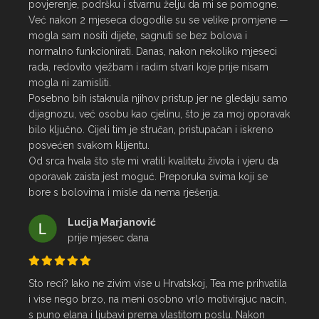
povjerenje, podršku i stvarnu želju da mi se pomogne.

Već nakon 2 mjeseca dogodile su se velike promjene — 
mogla sam nositi dijete, sagnuti se bez bolova i 
normalno funkcionirati. Danas, nakon nekoliko mjeseci 
rada, redovito vježbam i radim stvari koje prije nisam 
mogla ni zamisliti.

Posebno bih istaknula njihov pristup jer ne gledaju samo 
dijagnozu, već osobu kao cjelinu, što je za moj oporavak 
bilo ključno. Cijeli tim je stručan, pristupačan i iskreno 
posvećen svakom klijentu.

Od srca hvala što ste mi vratili kvalitetu života i vjeru da 
oporavak zaista jest moguć. Preporuka svima koji se 
bore s bolovima i misle da nema rješenja.
Lucija Marjanović
prije mjesec dana
Sto reci? Iako ne zivim vise u Hrvatskoj, Tea me prihvatila 
i vise nego brzo, na meni osobno vrlo motivirajuc nacin, 
s puno elana i ljubavi prema vlastitom poslu. Nakon 