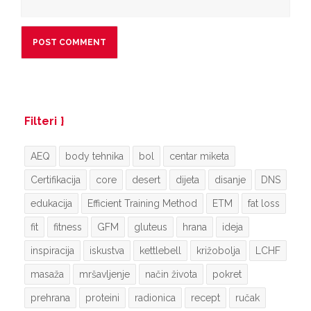
Filteri
AEQ
body tehnika
bol
centar miketa
Certifikacija
core
desert
dijeta
disanje
DNS
edukacija
Efficient Training Method
ETM
fat loss
fit
fitness
GFM
gluteus
hrana
ideja
inspiracija
iskustva
kettlebell
križobolja
LCHF
masaža
mršavljenje
način života
pokret
prehrana
proteini
radionica
recept
ručak