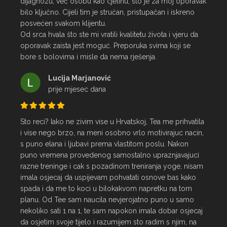
dijagnozu, već osobu kao cjelinu, što je za moj oporavak 
bilo ključno. Cijeli tim je stručan, pristupačan i iskreno 
posvećen svakom klijentu.

Od srca hvala što ste mi vratili kvalitetu života i vjeru da 
oporavak zaista jest moguć. Preporuka svima koji se 
bore s bolovima i misle da nema rješenja.
Lucija Marjanović
prije mjesec dana
Sto reci? Iako ne zivim vise u Hrvatskoj, Tea me prihvatila 
i vise nego brzo, na meni osobno vrlo motivirajuc nacin, 
s puno elana i ljubavi prema vlastitom poslu. Nakon 
puno vremena provedenog samostalno upraznjavajuci 
razne treninge i cak s pozadinom treniranja yoge, nisam 
imala osjecaj da uspijevam pohvatati osnove bas kako 
spada i da me to koci u bilokakvom napretku na tom 
planu. Od Tee sam naucila nevjerojatno puno u samo 
nekoliko sati 1 na 1, te sam napokon imala dobar osjecaj 
da osjetim svoje tijelo i razumijem sto radim s njim, na 