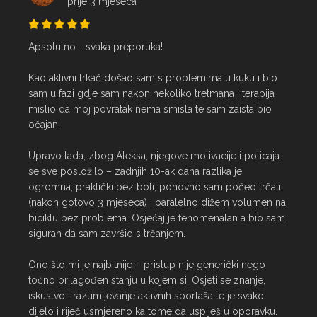
prije 3 mjeseca
Apsolutno - svaka preporuka!

Kao aktivni trkač došao sam s problemima u kuku i bio 
sam u fazi gdje sam nakon nekoliko tretmana i terapija 
mislio da moj povratak nema smisla te sam zaista bio 
očajan.

Upravo tada, zbog Aleksa, njegove motivacije i poticaja 
se sve posložilo – zadnjih 10-ak dana razlika je 
ogromna, praktički bez boli, ponovno sam počeo trčati 
(nakon gotovo 3 mjeseca) i paralelno dižem volumen na 
biciklu bez problema. Osjećaj je fenomenalan a bio sam 
siguran da sam završio s trčanjem.

Ono što mi je najbitnije – pristup nije generički nego 
točno prilagođen stanju u kojem si. Osjeti se znanje, 
iskustvo i razumijevanje aktivnih sportaša te je svako 
dijelo i riječ usmjereno ka tome da uspiješ u oporavku.
