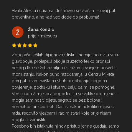
Hvala Aleksu i curama, definitivno se vraćam – ovaj put 
preventivno, a ne kad već dođe do problema!
Žana Kondić
prije 4 mjeseca
Zbog više teških dijagnoza (diskus hernije, bolovi u vratu, 
glavobolje, prolaps…) bilo je izuzetno teško pronaći 
nekoga tko se želi ozbiljno i s razumijevanjem posvetiti 
mom stanju. Nakon puno razočaranja, u Centru Miketa 
prvi put nisam naišla na strah ni odbijanje, nego na 
povjerenje, podršku i stvarnu želju da mi se pomogne.

Već nakon 2 mjeseca dogodile su se velike promjene — 
mogla sam nositi dijete, sagnuti se bez bolova i 
normalno funkcionirati. Danas, nakon nekoliko mjeseci 
rada, redovito vježbam i radim stvari koje prije nisam 
mogla ni zamisliti.

Posebno bih istaknula njihov pristup jer ne gledaju samo 