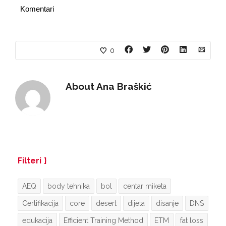
Komentari
0
About
Ana Braškić
Filteri
AEQ
body tehnika
bol
centar miketa
Certifikacija
core
desert
dijeta
disanje
DNS
edukacija
Efficient Training Method
ETM
fat loss