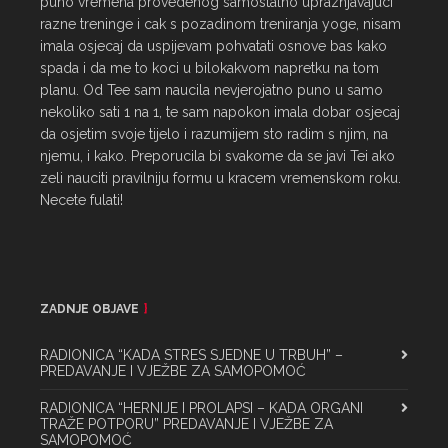
puno vremena provedenog samostalno upraznjavajuci 
razne treninge i cak s pozadinom treniranja yoge, nisam 
imala osjecaj da uspijevam pohvatati osnove bas kako 
spada i da me to koci u bilokakvom napretku na tom 
planu. Od Tee sam naucila nevjerojatno puno u samo 
nekoliko sati 1 na 1, te sam napokon imala dobar osjecaj 
da osjetim svoje tijelo i razumijem sto radim s njim, na 
njemu, i kako. Preporucila bi svakome da se javi Tei ako 
zeli nauciti pravilniju formu u kracem vremenskom roku. 
Necete fulati!
ZADNJE OBJAVE
RADIONICA “KADA STRES SJEDNE U TRBUH” –
PREDAVANJE I VJEŽBE ZA SAMOPOMOĆ
RADIONICA “HERNIJE I PROLAPSI – KADA ORGANI
TRAŽE POTPORU” PREDAVANJE I VJEŽBE ZA
SAMOPOMOĆ