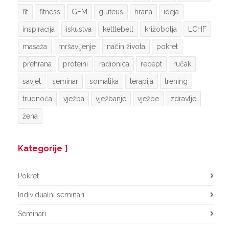
fit
fitness
GFM
gluteus
hrana
ideja
inspiracija
iskustva
kettlebell
križobolja
LCHF
masaža
mršavljenje
način života
pokret
prehrana
proteini
radionica
recept
ručak
savjet
seminar
somatika
terapija
trening
trudnoća
vježba
vježbanje
vježbe
zdravlje
žena
Kategorije
Pokret
Individualni seminari
Seminari