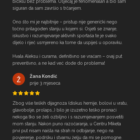
biciklu bez problema. Osjećaj je fenomenalan a bio sam 
siguran da sam završio s trčanjem.

Ono što mi je najbitnije – pristup nije generički nego 
točno prilagođen stanju u kojem si. Osjeti se znanje, 
iskustvo i razumijevanje aktivnih sportaša te je svako 
dijelo i riječ usmjereno ka tome da uspiješ u oporavku.

Hvala Aleksu i curama, definitivno se vraćam – ovaj put 
preventivno, a ne kad već dođe do problema!
Žana Kondić
prije 3 mjeseca
Zbog više teških dijagnoza (diskus hernije, bolovi u vratu, 
glavobolje, prolaps…) bilo je izuzetno teško pronaći 
nekoga tko se želi ozbiljno i s razumijevanjem posvetiti 
mom stanju. Nakon puno razočaranja, u Centru Miketa 
prvi put nisam naišla na strah ni odbijanje, nego na 
povjerenje, podršku i stvarnu želju da mi se pomogne.
