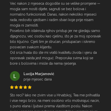
Već nakon 2 mjeseca dogodile su se velike promjene — 
mogla sam nositi dijete, sagnuti se bez bolova i 
normalno funkcionirati. Danas, nakon nekoliko mjeseci 
rada, redovito vježbam i radim stvari koje prije nisam 
mogla ni zamisliti.

Posebno bih istaknula njihov pristup jer ne gledaju samo 
dijagnozu, već osobu kao cjelinu, što je za moj oporavak 
bilo ključno. Cijeli tim je stručan, pristupačan i iskreno 
posvećen svakom klijentu.

Od srca hvala što ste mi vratili kvalitetu života i vjeru da 
oporavak zaista jest moguć. Preporuka svima koji se 
bore s bolovima i misle da nema rješenja.
Lucija Marjanović
prije mjesec dana
Sto reci? Iako ne zivim vise u Hrvatskoj, Tea me prihvatila 
i vise nego brzo, na meni osobno vrlo motivirajuc nacin, 
s puno elana i ljubavi prema vlastitom poslu. Nakon 