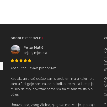
GOOGLE RECENZIJE
Z
Petar Matić
R
prije 3 mjeseca
P
R
T
Apsolutno - svaka preporuka!

S
R
Kao aktivni trkač došao sam s problemima u kuku i bio 
M
sam u fazi gdje sam nakon nekoliko tretmana i terapija 
S
mislio da moj povratak nema smisla te sam zaista bio 
očajan.

On
Mo
Upravo tada, zbog Aleksa, njegove motivacije i poticaja 