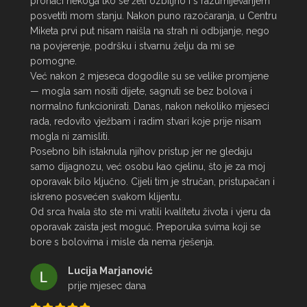
pronaći nekoga tko se želi ozbiljno i s razumijevanjem 
posvetiti mom stanju. Nakon puno razočaranja, u Centru 
Miketa prvi put nisam naišla na strah ni odbijanje, nego 
na povjerenje, podršku i stvarnu želju da mi se 
pomogne.

Već nakon 2 mjeseca dogodile su se velike promjene 
— mogla sam nositi dijete, sagnuti se bez bolova i 
normalno funkcionirati. Danas, nakon nekoliko mjeseci 
rada, redovito vježbam i radim stvari koje prije nisam 
mogla ni zamisliti.

Posebno bih istaknula njihov pristup jer ne gledaju 
samo dijagnozu, već osobu kao cjelinu, što je za moj 
oporavak bilo ključno. Cijeli tim je stručan, pristupačan i 
iskreno posvećen svakom klijentu.

Od srca hvala što ste mi vratili kvalitetu života i vjeru da 
oporavak zaista jest moguć. Preporuka svima koji se 
bore s bolovima i misle da nema rješenja.
Lucija Marjanović
prije mjesec dana