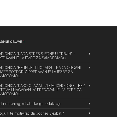
ADNJE OBJAVE
ADIONICA “KADA STRES SJEDNE U TRBUH” –
REDAVANJE I VJEŽBE ZA SAMOPOMOĆ
ADIONICA “HERNIJE I PROLAPSI – KADA ORGANI
RAŽE POTPORU” PREDAVANJE I VJEŽBE ZA
AMOPOMOĆ
ADIONICA “KAKO OJAČATI ZDJELIČNO DNO – BEZ
ITOVA I NAGAĐANJA” PREDAVANJE I VJEŽBE ZA
AMOPOMOĆ
line trening, rehabilitacija i edukacije
gu li te motivirati da počneš vježbati?