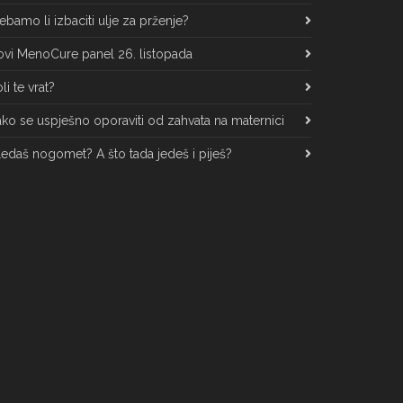
ebamo li izbaciti ulje za prženje?
vi MenoCure panel 26. listopada
li te vrat?
ko se uspješno oporaviti od zahvata na maternici
edaš nogomet? A što tada jedeš i piješ?