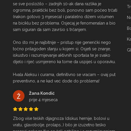
se sve posložilo – zadnjih 10-ak dana razlika je 
Tr
ogromna, praktički bez boli, ponovno sam počeo trčati 
(nakon gotovo 3 mjeseca) i paralelno dižem volumen 
No
na biciklu bez problema. Osjećaj je fenomenalan a bio 
Bo
sam siguran da sam završio s trčanjem.

Ka
Ono što mi je najbitnije – pristup nije generički nego 
točno prilagođen stanju u kojem si. Osjeti se znanje, 
Gl
iskustvo i razumijevanje aktivnih sportaša te je svako 
dijelo i riječ usmjereno ka tome da uspiješ u oporavku.

Hvala Aleksu i curama, definitivno se vraćam – ovaj put 
preventivno, a ne kad već dođe do problema!
Žana Kondić
prije 4 mjeseca
Zbog više teških dijagnoza (diskus hernije, bolovi u 
vratu, glavobolje, prolaps…) bilo je izuzetno teško 