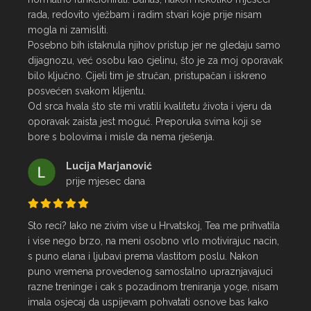
rada, redovito vježbam i radim stvari koje prije nisam 
mogla ni zamisliti.

Posebno bih istaknula njihov pristup jer ne gledaju samo 
dijagnozu, već osobu kao cjelinu, što je za moj oporavak 
bilo ključno. Cijeli tim je stručan, pristupačan i iskreno 
posvećen svakom klijentu.

Od srca hvala što ste mi vratili kvalitetu života i vjeru da 
oporavak zaista jest moguć. Preporuka svima koji se 
bore s bolovima i misle da nema rješenja.
Lucija Marjanović
prije mjesec dana
Sto reci? Iako ne zivim vise u Hrvatskoj, Tea me prihvatila 
i vise nego brzo, na meni osobno vrlo motivirajuc nacin, 
s puno elana i ljubavi prema vlastitom poslu. Nakon 
puno vremena provedenog samostalno upraznjavajuci 
razne treninge i cak s pozadinom treniranja yoge, nisam 
imala osjecaj da uspijevam pohvatati osnove bas kako 