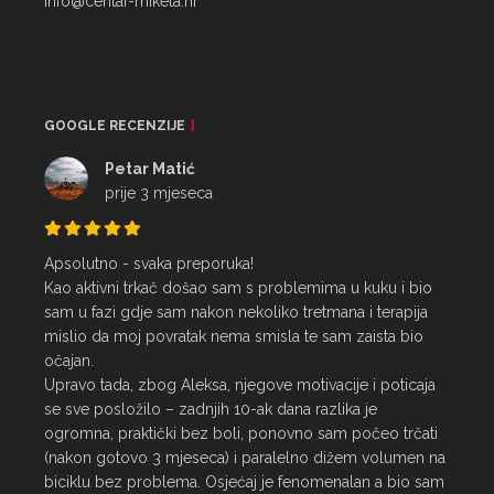
info@centar-miketa.hr
GOOGLE RECENZIJE
Petar Matić
prije 3 mjeseca
Apsolutno - svaka preporuka!

Kao aktivni trkač došao sam s problemima u kuku i bio 
sam u fazi gdje sam nakon nekoliko tretmana i terapija 
mislio da moj povratak nema smisla te sam zaista bio 
očajan.

Upravo tada, zbog Aleksa, njegove motivacije i poticaja 
se sve posložilo – zadnjih 10-ak dana razlika je 
ogromna, praktički bez boli, ponovno sam počeo trčati 
(nakon gotovo 3 mjeseca) i paralelno dižem volumen na 
biciklu bez problema. Osjećaj je fenomenalan a bio sam 