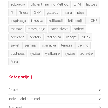
edukacija
Efficient Training Method
ETM
fat loss
fit
fitness
GFM
gluteus
hrana
ideja
inspiracija
iskustva
kettlebell
križobolja
LCHF
masaža
mršavljenje
način života
pokret
prehrana
proteini
radionica
recept
ručak
savjet
seminar
somatika
terapija
trening
trudnoća
vježba
vježbanje
vježbe
zdravlje
žena
Kategorije
Pokret
Individualni seminari
Seminari