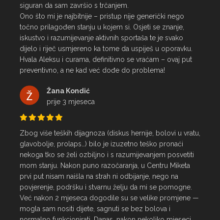
siguran da sam završio s trčanjem.

Ono što mi je najbitnije – pristup nije generički nego 
točno prilagođen stanju u kojem si. Osjeti se znanje, 
iskustvo i razumijevanje aktivnih sportaša te je svako 
dijelo i riječ usmjereno ka tome da uspiješ u oporavku.

Hvala Aleksu i curama, definitivno se vraćam – ovaj put 
preventivno, a ne kad već dođe do problema!
Žana Kondić
prije 3 mjeseca
Zbog više teških dijagnoza (diskus hernije, bolovi u vratu, 
glavobolje, prolaps…) bilo je izuzetno teško pronaći 
nekoga tko se želi ozbiljno i s razumijevanjem posvetiti 
mom stanju. Nakon puno razočaranja, u Centru Miketa 
prvi put nisam naišla na strah ni odbijanje, nego na 
povjerenje, podršku i stvarnu želju da mi se pomogne.

Već nakon 2 mjeseca dogodile su se velike promjene — 
mogla sam nositi dijete, sagnuti se bez bolova i 
normalno funkcionirati. Danas, nakon nekoliko mjeseci 