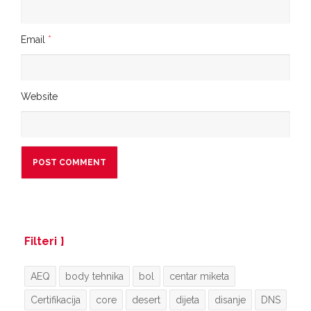
Email
*
Website
Filteri
AEQ
body tehnika
bol
centar miketa
Certifikacija
core
desert
dijeta
disanje
DNS