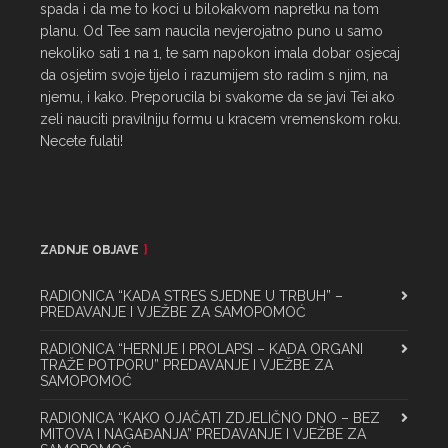
spada i da me to koci u bilokakvom napretku na tom 
planu. Od Tee sam naucila nevjerojatno puno u samo 
nekoliko sati 1 na 1, te sam napokon imala dobar osjecaj 
da osjetim svoje tijelo i razumijem sto radim s njim, na 
njemu, i kako. Preporucila bi svakome da se javi Tei ako 
zeli nauciti pravilniju formu u kracem vremenskom roku. 
Necete fulati!
ZADNJE OBJAVE
RADIONICA “KADA STRES SJEDNE U TRBUH” –
PREDAVANJE I VJEŽBE ZA SAMOPOMOĆ
RADIONICA “HERNIJE I PROLAPSI – KADA ORGANI
TRAŽE POTPORU” PREDAVANJE I VJEŽBE ZA
SAMOPOMOĆ
RADIONICA “KAKO OJAČATI ZDJELIČNO DNO – BEZ
MITOVA I NAGAĐANJA” PREDAVANJE I VJEŽBE ZA