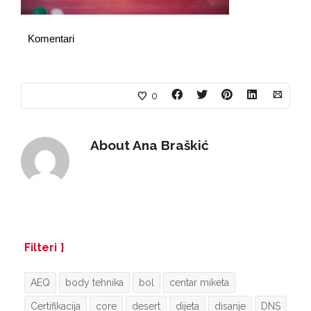
Komentari
0
About
Ana Braškić
Filteri
AEQ
body tehnika
bol
centar miketa
Certifikacija
core
desert
dijeta
disanje
DNS