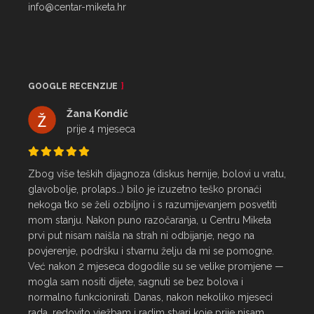
info@centar-miketa.hr
GOOGLE RECENZIJE
Žana Kondić
prije 4 mjeseca
Zbog više teških dijagnoza (diskus hernije, bolovi u vratu, 
glavobolje, prolaps…) bilo je izuzetno teško pronaći 
nekoga tko se želi ozbiljno i s razumijevanjem posvetiti 
mom stanju. Nakon puno razočaranja, u Centru Miketa 
prvi put nisam naišla na strah ni odbijanje, nego na 
povjerenje, podršku i stvarnu želju da mi se pomogne.

Već nakon 2 mjeseca dogodile su se velike promjene — 
mogla sam nositi dijete, sagnuti se bez bolova i 
normalno funkcionirati. Danas, nakon nekoliko mjeseci 
rada, redovito vježbam i radim stvari koje prije nisam 