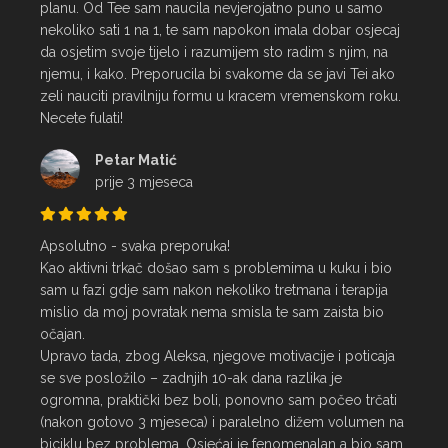
planu. Od Tee sam naucila nevjerojatno puno u samo 
nekoliko sati 1 na 1, te sam napokon imala dobar osjecaj 
da osjetim svoje tijelo i razumijem sto radim s njim, na 
njemu, i kako. Preporucila bi svakome da se javi Tei ako 
zeli nauciti pravilniju formu u kracem vremenskom roku. 
Necete fulati!
Petar Matić
prije 3 mjeseca
Apsolutno - svaka preporuka!

Kao aktivni trkač došao sam s problemima u kuku i bio 
sam u fazi gdje sam nakon nekoliko tretmana i terapija 
mislio da moj povratak nema smisla te sam zaista bio 
očajan.

Upravo tada, zbog Aleksa, njegove motivacije i poticaja 
se sve posložilo – zadnjih 10-ak dana razlika je 
ogromna, praktički bez boli, ponovno sam počeo trčati 
(nakon gotovo 3 mjeseca) i paralelno dižem volumen na 
biciklu bez problema. Osjećaj je fenomenalan a bio sam 