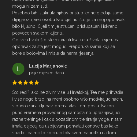
mogla ni zamisliti.

Posebno bih istaknula njihov pristup jer ne gledaju samo 
dijagnozu, već osobu kao cjelinu, što je za moj oporavak 
bilo ključno. Cijeli tim je stručan, pristupačan i iskreno 
posvećen svakom klijentu.

Od srca hvala što ste mi vratili kvalitetu života i vjeru da 
oporavak zaista jest moguć. Preporuka svima koji se 
bore s bolovima i misle da nema rješenja.
Lucija Marjanović
prije mjesec dana
Sto reci? Iako ne zivim vise u Hrvatskoj, Tea me prihvatila 
i vise nego brzo, na meni osobno vrlo motivirajuc nacin, 
s puno elana i ljubavi prema vlastitom poslu. Nakon 
puno vremena provedenog samostalno upraznjavajuci 
razne treninge i cak s pozadinom treniranja yoge, nisam 
imala osjecaj da uspijevam pohvatati osnove bas kako 
spada i da me to koci u bilokakvom napretku na tom 