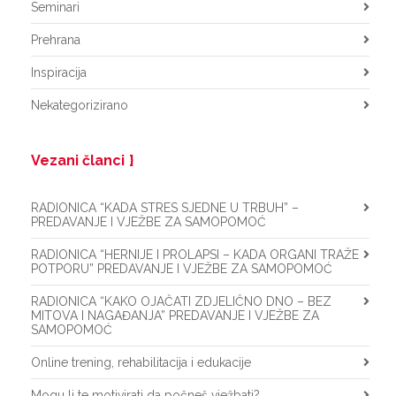
Seminari
Prehrana
Inspiracija
Nekategorizirano
Vezani članci
RADIONICA “KADA STRES SJEDNE U TRBUH” –
PREDAVANJE I VJEŽBE ZA SAMOPOMOĆ
RADIONICA “HERNIJE I PROLAPSI – KADA ORGANI TRAŽE
POTPORU” PREDAVANJE I VJEŽBE ZA SAMOPOMOĆ
RADIONICA “KAKO OJAČATI ZDJELIČNO DNO – BEZ
MITOVA I NAGAĐANJA” PREDAVANJE I VJEŽBE ZA
SAMOPOMOĆ
Online trening, rehabilitacija i edukacije
Mogu li te motivirati da počneš vježbati?