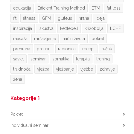
edukacija
Efficient Training Method
ETM
fat loss
fit
fitness
GFM
gluteus
hrana
ideja
inspiracija
iskustva
kettlebell
križobolja
LCHF
masaža
mršavljenje
način života
pokret
prehrana
proteini
radionica
recept
ručak
savjet
seminar
somatika
terapija
trening
trudnoća
vježba
vježbanje
vježbe
zdravlje
žena
Kategorije
Pokret
Individualni seminari