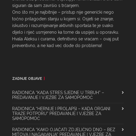
siguran da sam završio s trčanjem.

Ono što mi je najbitnije – pristup nije generički nego 
točno prilagođen stanju u kojem si. Osjeti se znanje, 
iskustvo i razumijevanje aktivnih sportaša te je svako 
dijelo i riječ usmjereno ka tome da uspiješ u oporavku.

Hvala Aleksu i curama, definitivno se vraćam – ovaj put 
preventivno, a ne kad već dođe do problema!
ZADNJE OBJAVE
RADIONICA “KADA STRES SJEDNE U TRBUH” –
PREDAVANJE I VJEŽBE ZA SAMOPOMOĆ
RADIONICA “HERNIJE I PROLAPSI – KADA ORGANI
TRAŽE POTPORU” PREDAVANJE I VJEŽBE ZA
SAMOPOMOĆ
RADIONICA “KAKO OJAČATI ZDJELIČNO DNO – BEZ
MITOVA I NAGAĐANJA” PREDAVANJE I VJEŽBE ZA