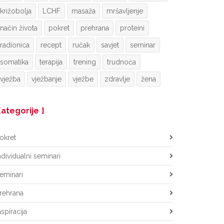
križobolja
LCHF
masaža
mršavljenje
način života
pokret
prehrana
proteini
radionica
recept
ručak
savjet
seminar
somatika
terapija
trening
trudnoća
vježba
vježbanje
vježbe
zdravlje
žena
ategorije
okret
ndividualni seminari
eminari
rehrana
nspiracija