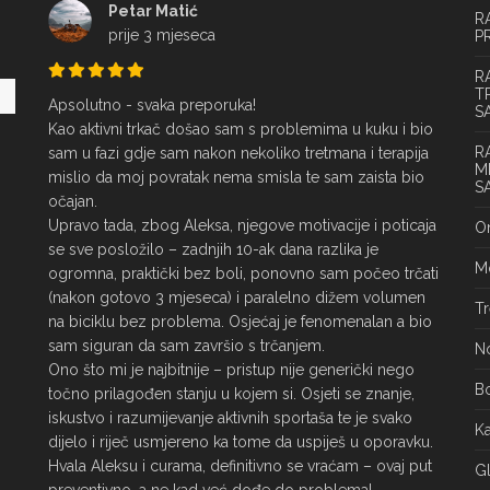
Petar Matić
R
prije 3 mjeseca
P
R
T
Apsolutno - svaka preporuka!

S
Kao aktivni trkač došao sam s problemima u kuku i bio 
R
sam u fazi gdje sam nakon nekoliko tretmana i terapija 
M
mislio da moj povratak nema smisla te sam zaista bio 
S
očajan.

Upravo tada, zbog Aleksa, njegove motivacije i poticaja 
On
se sve posložilo – zadnjih 10-ak dana razlika je 
Mo
ogromna, praktički bez boli, ponovno sam počeo trčati 
(nakon gotovo 3 mjeseca) i paralelno dižem volumen 
Tr
na biciklu bez problema. Osjećaj je fenomenalan a bio 
sam siguran da sam završio s trčanjem.

No
Ono što mi je najbitnije – pristup nije generički nego 
Bo
točno prilagođen stanju u kojem si. Osjeti se znanje, 
iskustvo i razumijevanje aktivnih sportaša te je svako 
Ka
dijelo i riječ usmjereno ka tome da uspiješ u oporavku.

Hvala Aleksu i curama, definitivno se vraćam – ovaj put 
Gl