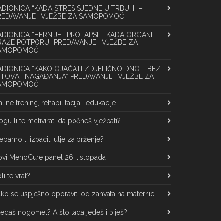
ADIONICA “KADA STRES SJEDNE U TRBUH” –
REDAVANJE I VJEŽBE ZA SAMOPOMOĆ
ADIONICA “HERNIJE I PROLAPSI – KADA ORGANI
RAŽE POTPORU” PREDAVANJE I VJEŽBE ZA
AMOPOMOĆ
ADIONICA “KAKO OJAČATI ZDJELIČNO DNO – BEZ
ITOVA I NAGAĐANJA” PREDAVANJE I VJEŽBE ZA
AMOPOMOĆ
line trening, rehabilitacija i edukacije
gu li te motivirati da počneš vježbati?
ebamo li izbaciti ulje za prženje?
vi MenoCure panel 26. listopada
li te vrat?
ko se uspješno oporaviti od zahvata na maternici
edaš nogomet? A što tada jedeš i piješ?