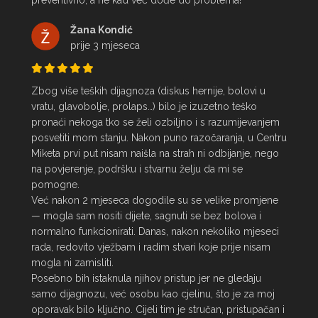
preventivno, a ne kad već dođe do problema!
Žana Kondić
prije 3 mjeseca
Zbog više teških dijagnoza (diskus hernije, bolovi u 
vratu, glavobolje, prolaps…) bilo je izuzetno teško 
pronaći nekoga tko se želi ozbiljno i s razumijevanjem 
posvetiti mom stanju. Nakon puno razočaranja, u Centru 
Miketa prvi put nisam naišla na strah ni odbijanje, nego 
na povjerenje, podršku i stvarnu želju da mi se 
pomogne.

Već nakon 2 mjeseca dogodile su se velike promjene 
— mogla sam nositi dijete, sagnuti se bez bolova i 
normalno funkcionirati. Danas, nakon nekoliko mjeseci 
rada, redovito vježbam i radim stvari koje prije nisam 
mogla ni zamisliti.

Posebno bih istaknula njihov pristup jer ne gledaju 
samo dijagnozu, već osobu kao cjelinu, što je za moj 
oporavak bilo ključno. Cijeli tim je stručan, pristupačan i 