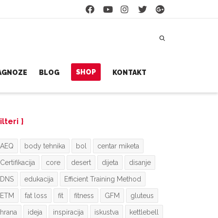
SHOP
JAGNOZE
BLOG
KONTAKT
ilteri
AEQ
body tehnika
bol
centar miketa
Certifikacija
core
desert
dijeta
disanje
DNS
edukacija
Efficient Training Method
ETM
fat loss
fit
fitness
GFM
gluteus
hrana
ideja
inspiracija
iskustva
kettlebell