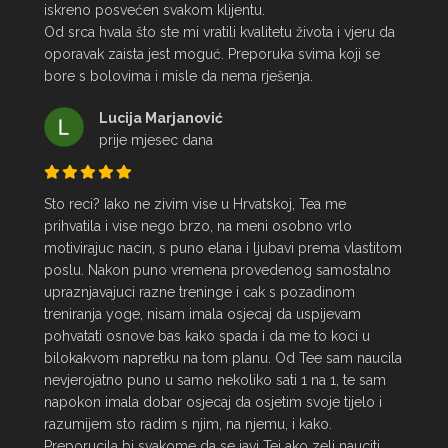
iskreno posvećen svakom klijentu.

Od srca hvala što ste mi vratili kvalitetu života i vjeru da 
oporavak zaista jest moguć. Preporuka svima koji se 
bore s bolovima i misle da nema rješenja.
Lucija Marjanović
prije mjesec dana
Sto reci? Iako ne zivim vise u Hrvatskoj, Tea me 
prihvatila i vise nego brzo, na meni osobno vrlo 
motivirajuc nacin, s puno elana i ljubavi prema vlastitom 
poslu. Nakon puno vremena provedenog samostalno 
upraznjavajuci razne treninge i cak s pozadinom 
treniranja yoge, nisam imala osjecaj da uspijevam 
pohvatati osnove bas kako spada i da me to koci u 
bilokakvom napretku na tom planu. Od Tee sam naucila 
nevjerojatno puno u samo nekoliko sati 1 na 1, te sam 
napokon imala dobar osjecaj da osjetim svoje tijelo i 
razumijem sto radim s njim, na njemu, i kako. 
Preporucila bi svakome da se javi Tei ako zeli nauciti 