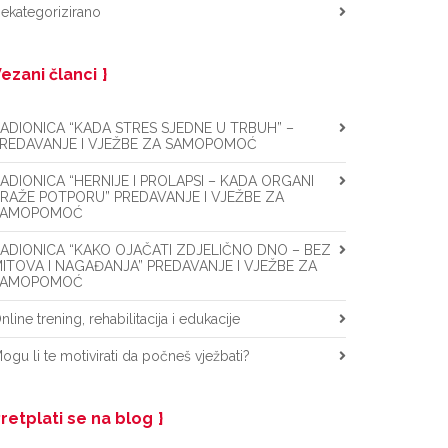
ekategorizirano
ezani članci
ADIONICA “KADA STRES SJEDNE U TRBUH” –
REDAVANJE I VJEŽBE ZA SAMOPOMOĆ
ADIONICA “HERNIJE I PROLAPSI – KADA ORGANI
RAŽE POTPORU” PREDAVANJE I VJEŽBE ZA
SAMOPOMOĆ
ADIONICA “KAKO OJAČATI ZDJELIČNO DNO – BEZ
ITOVA I NAGAĐANJA” PREDAVANJE I VJEŽBE ZA
SAMOPOMOĆ
nline trening, rehabilitacija i edukacije
ogu li te motivirati da počneš vježbati?
retplati se na blog