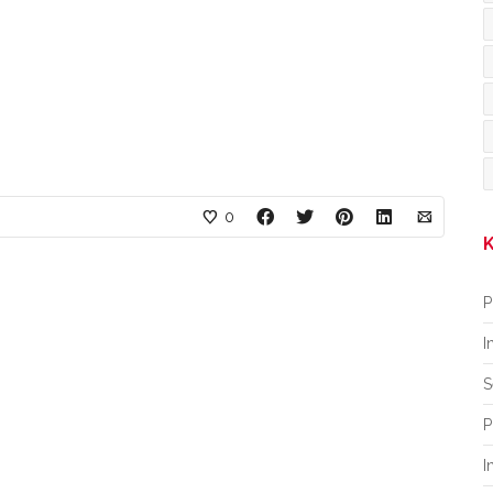
0
K
P
I
S
P
I