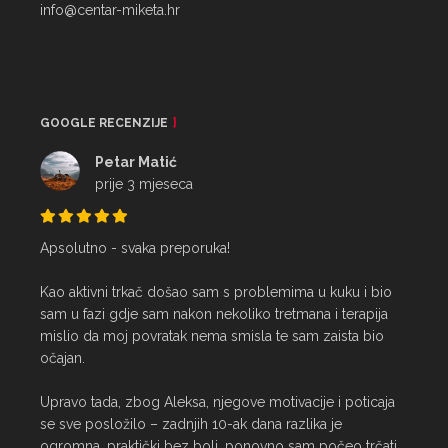
info@centar-miketa.hr
GOOGLE RECENZIJE
Petar Matić
prije 3 mjeseca
Apsolutno - svaka preporuka!

Kao aktivni trkač došao sam s problemima u kuku i bio 
sam u fazi gdje sam nakon nekoliko tretmana i terapija 
mislio da moj povratak nema smisla te sam zaista bio 
očajan.

Upravo tada, zbog Aleksa, njegove motivacije i poticaja 
se sve posložilo – zadnjih 10-ak dana razlika je 
ogromna, praktički bez boli, ponovno sam počeo trčati 