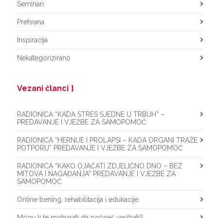
Seminari
Prehrana
Inspiracija
Nekategorizirano
Vezani članci
RADIONICA “KADA STRES SJEDNE U TRBUH” –
PREDAVANJE I VJEŽBE ZA SAMOPOMOĆ
RADIONICA “HERNIJE I PROLAPSI – KADA ORGANI TRAŽE
POTPORU” PREDAVANJE I VJEŽBE ZA SAMOPOMOĆ
RADIONICA “KAKO OJAČATI ZDJELIČNO DNO – BEZ
MITOVA I NAGAĐANJA” PREDAVANJE I VJEŽBE ZA
SAMOPOMOĆ
Online trening, rehabilitacija i edukacije
Mogu li te motivirati da počneš vježbati?