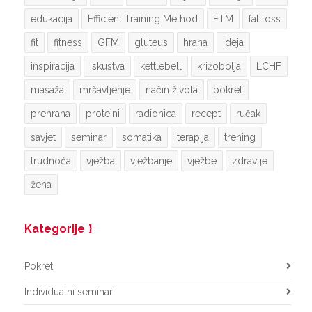
edukacija
Efficient Training Method
ETM
fat loss
fit
fitness
GFM
gluteus
hrana
ideja
inspiracija
iskustva
kettlebell
križobolja
LCHF
masaža
mršavljenje
način života
pokret
prehrana
proteini
radionica
recept
ručak
savjet
seminar
somatika
terapija
trening
trudnoća
vježba
vježbanje
vježbe
zdravlje
žena
Kategorije
Pokret
Individualni seminari