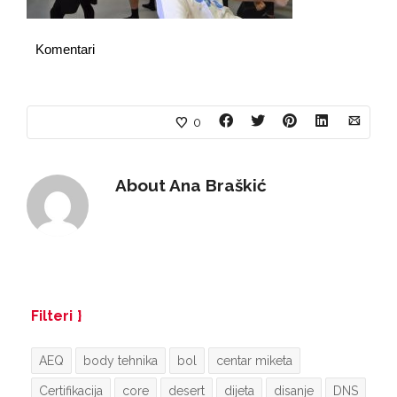
Komentari
0
About
Ana Braškić
Filteri
AEQ
body tehnika
bol
centar miketa
Certifikacija
core
desert
dijeta
disanje
DNS