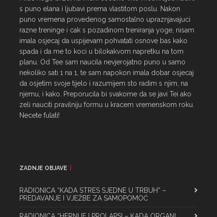
s puno elana i ljubavi prema vlastitom poslu. Nakon 
puno vremena provedenog samostalno upraznjavajuci 
razne treninge i cak s pozadinom treniranja yoge, nisam 
imala osjecaj da uspijevam pohvatati osnove bas kako 
spada i da me to koci u bilokakvom napretku na tom 
planu. Od Tee sam naucila nevjerojatno puno u samo 
nekoliko sati 1 na 1, te sam napokon imala dobar osjecaj 
da osjetim svoje tijelo i razumijem sto radim s njim, na 
njemu, i kako. Preporucila bi svakome da se javi Tei ako 
zeli nauciti pravilniju formu u kracem vremenskom roku. 
Necete fulati!
ZADNJE OBJAVE
RADIONICA “KADA STRES SJEDNE U TRBUH” –
PREDAVANJE I VJEŽBE ZA SAMOPOMOĆ
RADIONICA “HERNIJE I PROLAPSI – KADA ORGANI