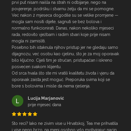
prvi put nisam naišla na strah ni odbijanje, nego na 
povjerenje, podršku i stvarnu želju da mi se pomogne.

Već nakon 2 mjeseca dogodile su se velike promjene — 
mogla sam nositi dijete, sagnuti se bez bolova i 
normalno funkcionirati. Danas, nakon nekoliko mjeseci 
rada, redovito vježbam i radim stvari koje prije nisam 
mogla ni zamisliti.

Posebno bih istaknula njihov pristup jer ne gledaju samo 
dijagnozu, već osobu kao cjelinu, što je za moj oporavak 
bilo ključno. Cijeli tim je stručan, pristupačan i iskreno 
posvećen svakom klijentu.

Od srca hvala što ste mi vratili kvalitetu života i vjeru da 
oporavak zaista jest moguć. Preporuka svima koji se 
bore s bolovima i misle da nema rješenja.
Lucija Marjanović
prije mjesec dana
Sto reci? Iako ne zivim vise u Hrvatskoj, Tea me prihvatila 
i vise nego brzo, na meni osobno vrlo motivirajuc nacin, 