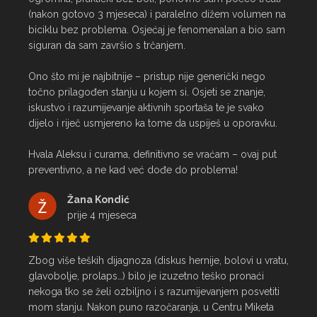
(nakon gotovo 3 mjeseca) i paralelno dižem volumen na 
biciklu bez problema. Osjećaj je fenomenalan a bio sam 
siguran da sam završio s trčanjem.

Ono što mi je najbitnije – pristup nije generički nego 
točno prilagođen stanju u kojem si. Osjeti se znanje, 
iskustvo i razumijevanje aktivnih sportaša te je svako 
dijelo i riječ usmjereno ka tome da uspiješ u oporavku.

Hvala Aleksu i curama, definitivno se vraćam – ovaj put 
preventivno, a ne kad već dođe do problema!
Žana Kondić
prije 4 mjeseca
Zbog više teških dijagnoza (diskus hernije, bolovi u vratu, 
glavobolje, prolaps…) bilo je izuzetno teško pronaći 
nekoga tko se želi ozbiljno i s razumijevanjem posvetiti 
mom stanju. Nakon puno razočaranja, u Centru Miketa 