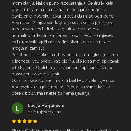
mom stanju. Nakon puno razočaranja, u Centru Miketa 
prvi put nisam naišla na strah ni odbijanje, nego na 
povjerenje, podršku i stvarnu želju da mi se pomogne.

Već nakon 2 mjeseca dogodile su se velike promjene — 
mogla sam nositi dijete, sagnuti se bez bolova i 
normalno funkcionirati. Danas, nakon nekoliko mjeseci 
rada, redovito vježbam i radim stvari koje prije nisam 
mogla ni zamisliti.

Posebno bih istaknula njihov pristup jer ne gledaju samo 
dijagnozu, već osobu kao cjelinu, što je za moj oporavak 
bilo ključno. Cijeli tim je stručan, pristupačan i iskreno 
posvećen svakom klijentu.

Od srca hvala što ste mi vratili kvalitetu života i vjeru da 
oporavak zaista jest moguć. Preporuka svima koji se 
bore s bolovima i misle da nema rješenja.
Lucija Marjanović
prije mjesec dana
Sto reci? Iako ne zivim vise u Hrvatskoj, Tea me prihvatila 