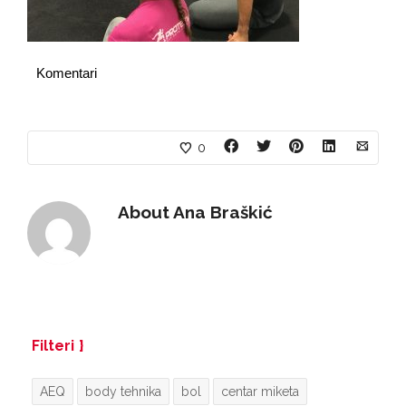
Komentari
0
About
Ana Braškić
Filteri
AEQ
body tehnika
bol
centar miketa