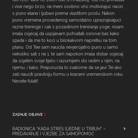
i vise nego brzo, na meni osobno vrlo motivirajuc nacin, 
s puno elana i ljubavi prema vlastitom poslu. Nakon 
puno vremena provedenog samostalno upraznjavajuci 
razne treninge i cak s pozadinom treniranja yoge, nisam 
imala osjecaj da uspijevam pohvatati osnove bas kako 
spada i da me to koci u bilokakvom napretku na tom 
planu. Od Tee sam naucila nevjerojatno puno u samo 
nekoliko sati 1 na 1, te sam napokon imala dobar osjecaj 
da osjetim svoje tijelo i razumijem sto radim s njim, na 
njemu, i kako. Preporucila bi svakome da se javi Tei ako 
zeli nauciti pravilniju formu u kracem vremenskom roku. 
Necete fulati!
ZADNJE OBJAVE
RADIONICA “KADA STRES SJEDNE U TRBUH” –
PREDAVANJE I VJEŽBE ZA SAMOPOMOĆ