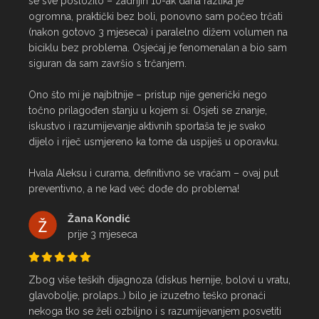
se sve posložilo – zadnjih 10-ak dana razlika je 
ogromna, praktički bez boli, ponovno sam počeo trčati 
(nakon gotovo 3 mjeseca) i paralelno dižem volumen na 
biciklu bez problema. Osjećaj je fenomenalan a bio sam 
siguran da sam završio s trčanjem.

Ono što mi je najbitnije – pristup nije generički nego 
točno prilagođen stanju u kojem si. Osjeti se znanje, 
iskustvo i razumijevanje aktivnih sportaša te je svako 
dijelo i riječ usmjereno ka tome da uspiješ u oporavku.

Hvala Aleksu i curama, definitivno se vraćam – ovaj put 
preventivno, a ne kad već dođe do problema!
Žana Kondić
prije 3 mjeseca
Zbog više teških dijagnoza (diskus hernije, bolovi u vratu, 
glavobolje, prolaps…) bilo je izuzetno teško pronaći 
nekoga tko se želi ozbiljno i s razumijevanjem posvetiti 