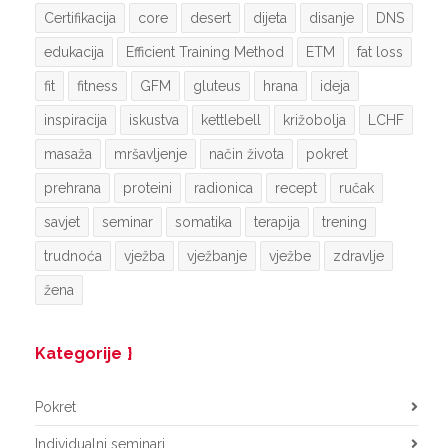
Certifikacija
core
desert
dijeta
disanje
DNS
edukacija
Efficient Training Method
ETM
fat loss
fit
fitness
GFM
gluteus
hrana
ideja
inspiracija
iskustva
kettlebell
križobolja
LCHF
masaža
mršavljenje
način života
pokret
prehrana
proteini
radionica
recept
ručak
savjet
seminar
somatika
terapija
trening
trudnoća
vježba
vježbanje
vježbe
zdravlje
žena
Kategorije
Pokret
Individualni seminari