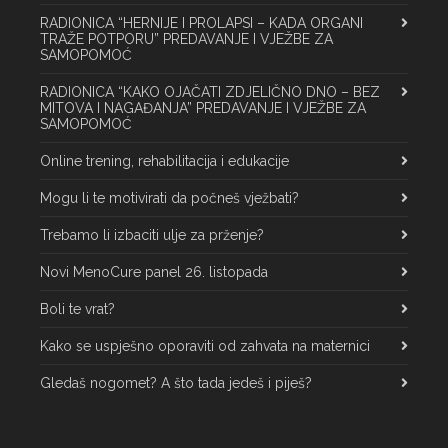
RADIONICA “HERNIJE I PROLAPSI – KADA ORGANI
TRAŽE POTPORU” PREDAVANJE I VJEŽBE ZA
SAMOPOMOĆ
RADIONICA “KAKO OJAČATI ZDJELIČNO DNO – BEZ
MITOVA I NAGAĐANJA” PREDAVANJE I VJEŽBE ZA
SAMOPOMOĆ
Online trening, rehabilitacija i edukacije
Mogu li te motivirati da počneš vježbati?
Trebamo li izbaciti ulje za prženje?
Novi MenoCure panel 26. listopada
Boli te vrat?
Kako se uspješno oporaviti od zahvata na maternici
Gledaš nogomet? A što tada jedeš i piješ?