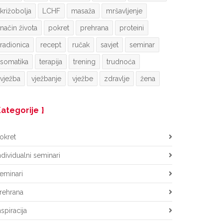
križobolja
LCHF
masaža
mršavljenje
način života
pokret
prehrana
proteini
radionica
recept
ručak
savjet
seminar
somatika
terapija
trening
trudnoća
vježba
vježbanje
vježbe
zdravlje
žena
ategorije
okret
ndividualni seminari
eminari
rehrana
nspiracija