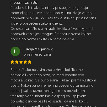
mogla ni zamisliti.

Posebno bih istaknula njihov pristup jer ne gledaju 
samo dijagnozu, već osobu kao cjelinu, što je za moj 
oporavak bilo ključno. Cijeli tim je stručan, pristupačan i 
iskreno posvećen svakom klijentu.

Od srca hvala što ste mi vratili kvalitetu života i vjeru da 
oporavak zaista jest moguć. Preporuka svima koji se 
bore s bolovima i misle da nema rješenja.
Lucija Marjanović
prije mjesec dana
Sto reci? Iako ne zivim vise u Hrvatskoj, Tea me 
prihvatila i vise nego brzo, na meni osobno vrlo 
motivirajuc nacin, s puno elana i ljubavi prema vlastitom 
poslu. Nakon puno vremena provedenog samostalno 
upraznjavajuci razne treninge i cak s pozadinom 
treniranja yoge, nisam imala osjecaj da uspijevam 
pohvatati osnove bas kako spada i da me to koci u 
bilokakvom napretku na tom planu. Od Tee sam naucila 