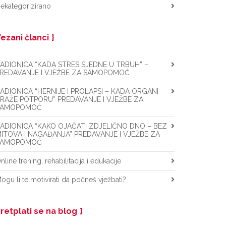
ekategorizirano
ezani članci
ADIONICA “KADA STRES SJEDNE U TRBUH” –
REDAVANJE I VJEŽBE ZA SAMOPOMOĆ
ADIONICA “HERNIJE I PROLAPSI – KADA ORGANI
RAŽE POTPORU” PREDAVANJE I VJEŽBE ZA
SAMOPOMOĆ
ADIONICA “KAKO OJAČATI ZDJELIČNO DNO – BEZ
ITOVA I NAGAĐANJA” PREDAVANJE I VJEŽBE ZA
SAMOPOMOĆ
nline trening, rehabilitacija i edukacije
ogu li te motivirati da počneš vježbati?
retplati se na blog