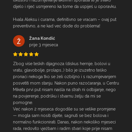
iskustvo i razumijevanje aktivnih sportaša te je svako 
dijelo i riječ usmjereno ka tome da uspiješ u oporavku.

Hvala Aleksu i curama, definitivno se vraćam – ovaj put 
preventivno, a ne kad već dođe do problema!
Žana Kondić
prije 3 mjeseca
Zbog više teških dijagnoza (diskus hernije, bolovi u 
vratu, glavobolje, prolaps…) bilo je izuzetno teško 
pronaći nekoga tko se želi ozbiljno i s razumijevanjem 
posvetiti mom stanju. Nakon puno razočaranja, u Centru 
Miketa prvi put nisam naišla na strah ni odbijanje, nego 
na povjerenje, podršku i stvarnu želju da mi se 
pomogne.

Već nakon 2 mjeseca dogodile su se velike promjene 
— mogla sam nositi dijete, sagnuti se bez bolova i 
normalno funkcionirati. Danas, nakon nekoliko mjeseci 
rada, redovito vježbam i radim stvari koje prije nisam 