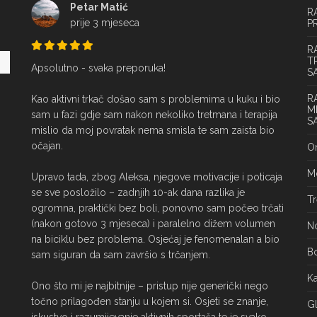
Petar Matić
R
prije 3 mjeseca
P
R
T
Apsolutno - svaka preporuka!

S
R
Kao aktivni trkač došao sam s problemima u kuku i bio 
M
sam u fazi gdje sam nakon nekoliko tretmana i terapija 
S
mislio da moj povratak nema smisla te sam zaista bio 
očajan.

On
Mo
Upravo tada, zbog Aleksa, njegove motivacije i poticaja 
se sve posložilo – zadnjih 10-ak dana razlika je 
Tr
ogromna, praktički bez boli, ponovno sam počeo trčati 
(nakon gotovo 3 mjeseca) i paralelno dižem volumen 
No
na biciklu bez problema. Osjećaj je fenomenalan a bio 
Bo
sam siguran da sam završio s trčanjem.

Ka
Ono što mi je najbitnije – pristup nije generički nego 
točno prilagođen stanju u kojem si. Osjeti se znanje, 
Gl