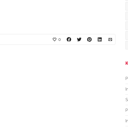
0
K
P
I
S
P
I