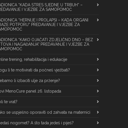
ADIONICA “KADA STRES SJEDNE U TRBUH” –
REDAVANJE I VJEŽBE ZA SAMOPOMOĆ
ADIONICA “HERNIJE I PROLAPSI – KADA ORGANI
RAŽE POTPORU” PREDAVANJE I VJEŽBE ZA
AMOPOMOĆ
ADIONICA “KAKO OJAČATI ZDJELIČNO DNO – BEZ
ITOVA I NAGAĐANJA” PREDAVANJE I VJEŽBE ZA
AMOPOMOĆ
line trening, rehabilitacija i edukacije
gu li te motivirati da počneš vježbati?
ebamo li izbaciti ulje za prženje?
vi MenoCure panel 26. listopada
li te vrat?
ko se uspješno oporaviti od zahvata na maternici
edaš nogomet? A što tada jedeš i piješ?