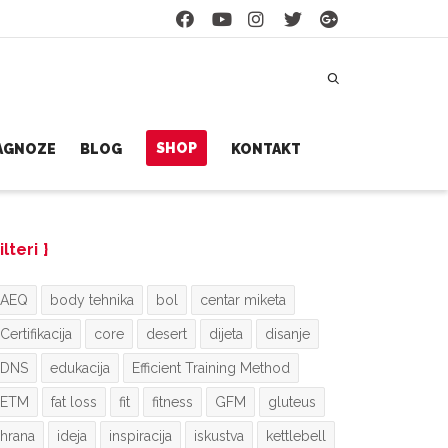
SHOP
JAGNOZE
BLOG
KONTAKT
ilteri
AEQ
body tehnika
bol
centar miketa
Certifikacija
core
desert
dijeta
disanje
DNS
edukacija
Efficient Training Method
ETM
fat loss
fit
fitness
GFM
gluteus
hrana
ideja
inspiracija
iskustva
kettlebell