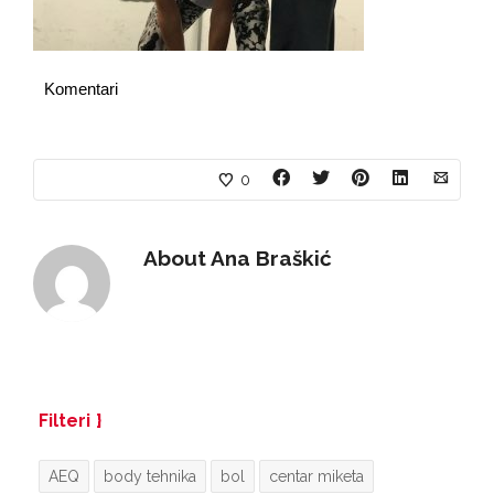
Komentari
0
About
Ana Braškić
Filteri
AEQ
body tehnika
bol
centar miketa