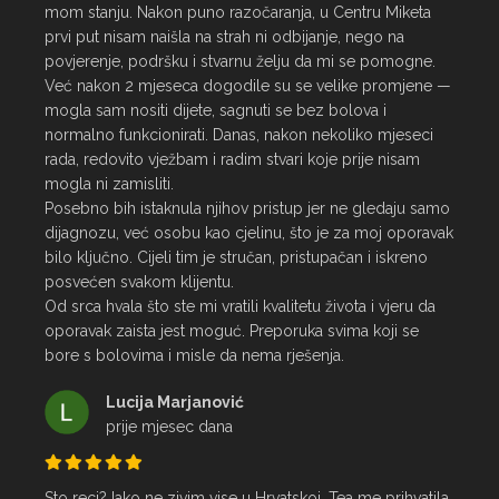
mom stanju. Nakon puno razočaranja, u Centru Miketa 
prvi put nisam naišla na strah ni odbijanje, nego na 
povjerenje, podršku i stvarnu želju da mi se pomogne.

Već nakon 2 mjeseca dogodile su se velike promjene — 
mogla sam nositi dijete, sagnuti se bez bolova i 
normalno funkcionirati. Danas, nakon nekoliko mjeseci 
rada, redovito vježbam i radim stvari koje prije nisam 
mogla ni zamisliti.

Posebno bih istaknula njihov pristup jer ne gledaju samo 
dijagnozu, već osobu kao cjelinu, što je za moj oporavak 
bilo ključno. Cijeli tim je stručan, pristupačan i iskreno 
posvećen svakom klijentu.

Od srca hvala što ste mi vratili kvalitetu života i vjeru da 
oporavak zaista jest moguć. Preporuka svima koji se 
bore s bolovima i misle da nema rješenja.
Lucija Marjanović
prije mjesec dana
Sto reci? Iako ne zivim vise u Hrvatskoj, Tea me prihvatila 