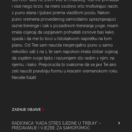
i vise nego brzo, na meni osobno vrlo motivirajuc nacin, 
s puno elana i ljubavi prema vlastitom poslu. Nakon 
puno vremena provedenog samostalno upraznjavajuci 
razne treninge i cak s pozadinom treniranja yoge, nisam 
imala osjecaj da uspijevam pohvatati osnove bas kako 
spada i da me to koci u bilokakvom napretku na tom 
planu. Od Tee sam naucila nevjerojatno puno u samo 
nekoliko sati 1 na 1, te sam napokon imala dobar osjecaj 
da osjetim svoje tijelo i razumijem sto radim s njim, na 
njemu, i kako. Preporucila bi svakome da se javi Tei ako 
zeli nauciti pravilniju formu u kracem vremenskom roku. 
Necete fulati!
ZADNJE OBJAVE
RADIONICA “KADA STRES SJEDNE U TRBUH” –
PREDAVANJE I VJEŽBE ZA SAMOPOMOĆ