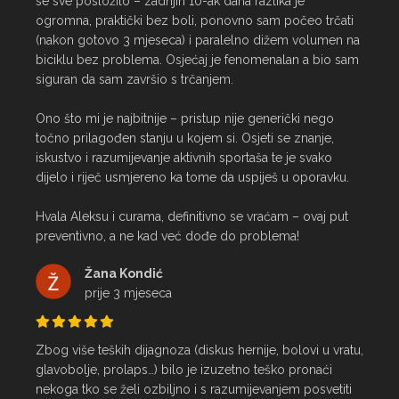
se sve posložilo – zadnjih 10-ak dana razlika je 
ogromna, praktički bez boli, ponovno sam počeo trčati 
(nakon gotovo 3 mjeseca) i paralelno dižem volumen na 
biciklu bez problema. Osjećaj je fenomenalan a bio sam 
siguran da sam završio s trčanjem.

Ono što mi je najbitnije – pristup nije generički nego 
točno prilagođen stanju u kojem si. Osjeti se znanje, 
iskustvo i razumijevanje aktivnih sportaša te je svako 
dijelo i riječ usmjereno ka tome da uspiješ u oporavku.

Hvala Aleksu i curama, definitivno se vraćam – ovaj put 
preventivno, a ne kad već dođe do problema!
Žana Kondić
prije 3 mjeseca
Zbog više teških dijagnoza (diskus hernije, bolovi u vratu, 
glavobolje, prolaps…) bilo je izuzetno teško pronaći 
nekoga tko se želi ozbiljno i s razumijevanjem posvetiti 