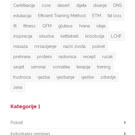
Certifikacija
core
desert
dijeta
disanje
DNS
edukacija
Efficient Training Method
ETM
fat loss
fit
fitness
GFM
gluteus
hrana
ideja
inspiracija
iskustva
kettlebell
križobolja
LCHF
masaža
mršavljenje
način života
pokret
prehrana
proteini
radionica
recept
ručak
savjet
seminar
somatika
terapija
trening
trudnoća
vježba
vježbanje
vježbe
zdravlje
žena
Kategorije
Pokret
Individualni seminari