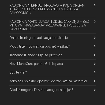
RADIONICA “HERNIJE I PROLAPSI – KADA ORGANI
TRAŽE POTPORU” PREDAVANJE I VJEŽBE ZA
SAMOPOMOĆ
RADIONICA “KAKO OJAČATI ZDJELIČNO DNO – BEZ
MITOVA I NAGAĐANJA” PREDAVANJE I VJEŽBE ZA
SAMOPOMOĆ
Online trening, rehabilitacija i edukacije
Mogu li te motivirati da počneš vježbati?
Trebamo li izbaciti ulje za prženje?
Novi MenoCure panel 26. listopada
Boli te vrat?
Kako se uspješno oporaviti od zahvata na maternici
Gledaš nogomet? A što tada jedeš i piješ?