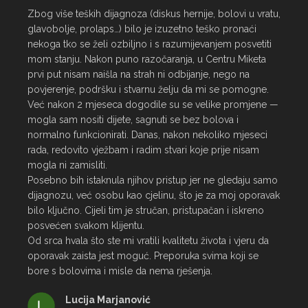
Zbog više teških dijagnoza (diskus hernije, bolovi u vratu, 
glavobolje, prolaps…) bilo je izuzetno teško pronaći 
nekoga tko se želi ozbiljno i s razumijevanjem posvetiti 
mom stanju. Nakon puno razočaranja, u Centru Miketa 
prvi put nisam naišla na strah ni odbijanje, nego na 
povjerenje, podršku i stvarnu želju da mi se pomogne.

Već nakon 2 mjeseca dogodile su se velike promjene — 
mogla sam nositi dijete, sagnuti se bez bolova i 
normalno funkcionirati. Danas, nakon nekoliko mjeseci 
rada, redovito vježbam i radim stvari koje prije nisam 
mogla ni zamisliti.

Posebno bih istaknula njihov pristup jer ne gledaju samo 
dijagnozu, već osobu kao cjelinu, što je za moj oporavak 
bilo ključno. Cijeli tim je stručan, pristupačan i iskreno 
posvećen svakom klijentu.

Od srca hvala što ste mi vratili kvalitetu života i vjeru da 
oporavak zaista jest moguć. Preporuka svima koji se 
bore s bolovima i misle da nema rješenja.
Lucija Marjanović