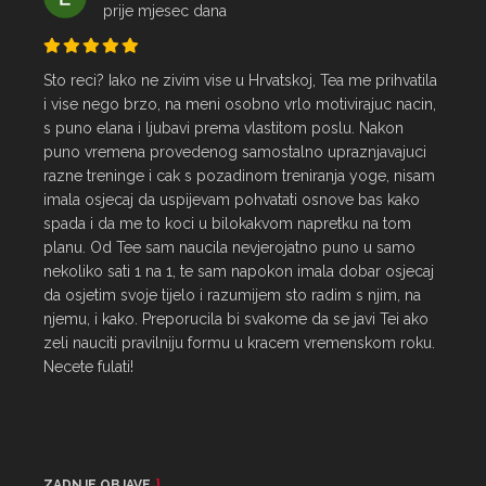
prije mjesec dana
Sto reci? Iako ne zivim vise u Hrvatskoj, Tea me prihvatila 
i vise nego brzo, na meni osobno vrlo motivirajuc nacin, 
s puno elana i ljubavi prema vlastitom poslu. Nakon 
puno vremena provedenog samostalno upraznjavajuci 
razne treninge i cak s pozadinom treniranja yoge, nisam 
imala osjecaj da uspijevam pohvatati osnove bas kako 
spada i da me to koci u bilokakvom napretku na tom 
planu. Od Tee sam naucila nevjerojatno puno u samo 
nekoliko sati 1 na 1, te sam napokon imala dobar osjecaj 
da osjetim svoje tijelo i razumijem sto radim s njim, na 
njemu, i kako. Preporucila bi svakome da se javi Tei ako 
zeli nauciti pravilniju formu u kracem vremenskom roku. 
Necete fulati!
ZADNJE OBJAVE