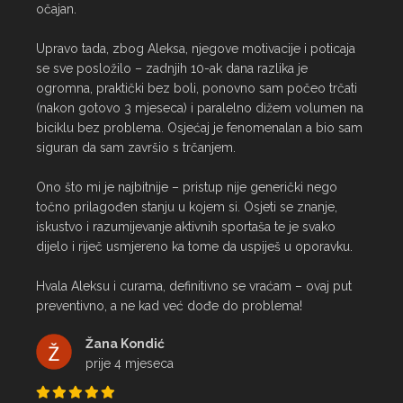
očajan.

Upravo tada, zbog Aleksa, njegove motivacije i poticaja 
se sve posložilo – zadnjih 10-ak dana razlika je 
ogromna, praktički bez boli, ponovno sam počeo trčati 
(nakon gotovo 3 mjeseca) i paralelno dižem volumen na 
biciklu bez problema. Osjećaj je fenomenalan a bio sam 
siguran da sam završio s trčanjem.

Ono što mi je najbitnije – pristup nije generički nego 
točno prilagođen stanju u kojem si. Osjeti se znanje, 
iskustvo i razumijevanje aktivnih sportaša te je svako 
dijelo i riječ usmjereno ka tome da uspiješ u oporavku.

Hvala Aleksu i curama, definitivno se vraćam – ovaj put 
preventivno, a ne kad već dođe do problema!
Žana Kondić
prije 4 mjeseca