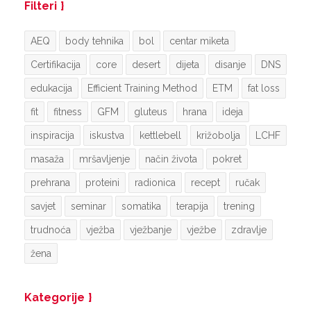
Filteri
AEQ
body tehnika
bol
centar miketa
Certifikacija
core
desert
dijeta
disanje
DNS
edukacija
Efficient Training Method
ETM
fat loss
fit
fitness
GFM
gluteus
hrana
ideja
inspiracija
iskustva
kettlebell
križobolja
LCHF
masaža
mršavljenje
način života
pokret
prehrana
proteini
radionica
recept
ručak
savjet
seminar
somatika
terapija
trening
trudnoća
vježba
vježbanje
vježbe
zdravlje
žena
Kategorije