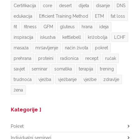
Certifikacija
core
desert
dijeta
disanje
DNS
edukacija
Efficient Training Method
ETM
fat loss
fit
fitness
GFM
gluteus
hrana
ideja
inspiracija
iskustva
kettlebell
križobolja
LCHF
masaža
mršavljenje
način života
pokret
prehrana
proteini
radionica
recept
ručak
savjet
seminar
somatika
terapija
trening
trudnoća
vježba
vježbanje
vježbe
zdravlje
žena
Kategorije
Pokret
Individualni seminari