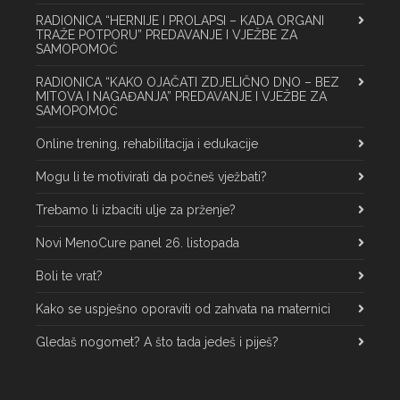
RADIONICA “HERNIJE I PROLAPSI – KADA ORGANI
TRAŽE POTPORU” PREDAVANJE I VJEŽBE ZA
SAMOPOMOĆ
RADIONICA “KAKO OJAČATI ZDJELIČNO DNO – BEZ
MITOVA I NAGAĐANJA” PREDAVANJE I VJEŽBE ZA
SAMOPOMOĆ
Online trening, rehabilitacija i edukacije
Mogu li te motivirati da počneš vježbati?
Trebamo li izbaciti ulje za prženje?
Novi MenoCure panel 26. listopada
Boli te vrat?
Kako se uspješno oporaviti od zahvata na maternici
Gledaš nogomet? A što tada jedeš i piješ?