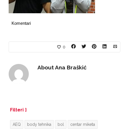
Komentari
0
About
Ana Braškić
Filteri
AEQ
body tehnika
bol
centar miketa