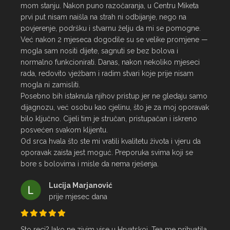
mom stanju. Nakon puno razočaranja, u Centru Miketa 
prvi put nisam naišla na strah ni odbijanje, nego na 
povjerenje, podršku i stvarnu želju da mi se pomogne.

Već nakon 2 mjeseca dogodile su se velike promjene — 
mogla sam nositi dijete, sagnuti se bez bolova i 
normalno funkcionirati. Danas, nakon nekoliko mjeseci 
rada, redovito vježbam i radim stvari koje prije nisam 
mogla ni zamisliti.

Posebno bih istaknula njihov pristup jer ne gledaju samo 
dijagnozu, već osobu kao cjelinu, što je za moj oporavak 
bilo ključno. Cijeli tim je stručan, pristupačan i iskreno 
posvećen svakom klijentu.

Od srca hvala što ste mi vratili kvalitetu života i vjeru da 
oporavak zaista jest moguć. Preporuka svima koji se 
bore s bolovima i misle da nema rješenja.
Lucija Marjanović
prije mjesec dana
Sto reci? Iako ne zivim vise u Hrvatskoj, Tea me prihvatila 