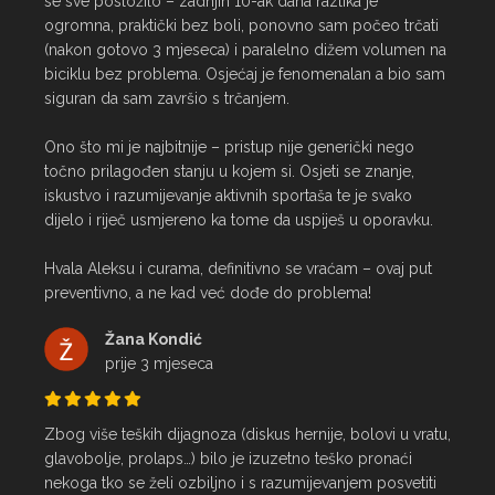
se sve posložilo – zadnjih 10-ak dana razlika je 
ogromna, praktički bez boli, ponovno sam počeo trčati 
(nakon gotovo 3 mjeseca) i paralelno dižem volumen na 
biciklu bez problema. Osjećaj je fenomenalan a bio sam 
siguran da sam završio s trčanjem.

Ono što mi je najbitnije – pristup nije generički nego 
točno prilagođen stanju u kojem si. Osjeti se znanje, 
iskustvo i razumijevanje aktivnih sportaša te je svako 
dijelo i riječ usmjereno ka tome da uspiješ u oporavku.

Hvala Aleksu i curama, definitivno se vraćam – ovaj put 
preventivno, a ne kad već dođe do problema!
Žana Kondić
prije 3 mjeseca
Zbog više teških dijagnoza (diskus hernije, bolovi u vratu, 
glavobolje, prolaps…) bilo je izuzetno teško pronaći 
nekoga tko se želi ozbiljno i s razumijevanjem posvetiti 