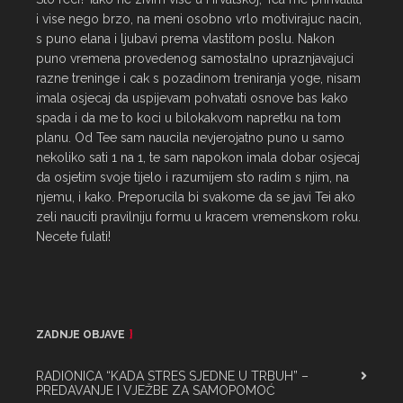
i vise nego brzo, na meni osobno vrlo motivirajuc nacin, 
s puno elana i ljubavi prema vlastitom poslu. Nakon 
puno vremena provedenog samostalno upraznjavajuci 
razne treninge i cak s pozadinom treniranja yoge, nisam 
imala osjecaj da uspijevam pohvatati osnove bas kako 
spada i da me to koci u bilokakvom napretku na tom 
planu. Od Tee sam naucila nevjerojatno puno u samo 
nekoliko sati 1 na 1, te sam napokon imala dobar osjecaj 
da osjetim svoje tijelo i razumijem sto radim s njim, na 
njemu, i kako. Preporucila bi svakome da se javi Tei ako 
zeli nauciti pravilniju formu u kracem vremenskom roku. 
Necete fulati!
ZADNJE OBJAVE
RADIONICA “KADA STRES SJEDNE U TRBUH” –
PREDAVANJE I VJEŽBE ZA SAMOPOMOĆ