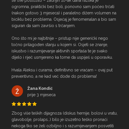
se sve posložilo – zadnjih 10-ak dana razlika je 
ogromna, praktički bez boli, ponovno sam počeo trčati 
(nakon gotovo 3 mjeseca) i paralelno dižem volumen na 
biciklu bez problema. Osjećaj je fenomenalan a bio sam 
siguran da sam završio s trčanjem.

Ono što mi je najbitnije – pristup nije generički nego 
točno prilagođen stanju u kojem si. Osjeti se znanje, 
iskustvo i razumijevanje aktivnih sportaša te je svako 
dijelo i riječ usmjereno ka tome da uspiješ u oporavku.

Hvala Aleksu i curama, definitivno se vraćam – ovaj put 
preventivno, a ne kad već dođe do problema!
Žana Kondić
prije 3 mjeseca
Zbog više teških dijagnoza (diskus hernije, bolovi u vratu, 
glavobolje, prolaps…) bilo je izuzetno teško pronaći 
nekoga tko se želi ozbiljno i s razumijevanjem posvetiti 