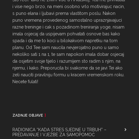
i vise nego brzo, na meni osobno vrlo motivirajuc nacin, 
s puno elana i ljubavi prema vlastitom poslu. Nakon 
puno vremena provedenog samostalno upraznjavajuci 
razne treninge i cak s pozadinom treniranja yoge, nisam 
imala osjecaj da uspijevam pohvatati osnove bas kako 
spada i da me to koci u bilokakvom napretku na tom 
planu. Od Tee sam naucila nevjerojatno puno u samo 
nekoliko sati 1 na 1, te sam napokon imala dobar osjecaj 
da osjetim svoje tijelo i razumijem sto radim s njim, na 
njemu, i kako. Preporucila bi svakome da se javi Tei ako 
zeli nauciti pravilniju formu u kracem vremenskom roku. 
Necete fulati!
ZADNJE OBJAVE
RADIONICA “KADA STRES SJEDNE U TRBUH” –
PREDAVANJE I VJEŽBE ZA SAMOPOMOĆ