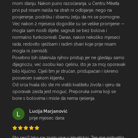
mom stanju. Nakon puno razočaranja, u Centru Miketa 
prvi put nisam naišla na strah ni odbijanje, nego na 
povjerenje, podršku i stvarnu želju da mi se pomogne.

Već nakon 2 mjeseca dogodile su se velike promjene — 
mogla sam nositi dijete, sagnuti se bez bolova i 
normalno funkcionirati. Danas, nakon nekoliko mjeseci 
rada, redovito vježbam i radim stvari koje prije nisam 
mogla ni zamisliti.

Posebno bih istaknula njihov pristup jer ne gledaju samo 
dijagnozu, već osobu kao cjelinu, što je za moj oporavak 
bilo ključno. Cijeli tim je stručan, pristupačan i iskreno 
posvećen svakom klijentu.

Od srca hvala što ste mi vratili kvalitetu života i vjeru da 
oporavak zaista jest moguć. Preporuka svima koji se 
bore s bolovima i misle da nema rješenja.
Lucija Marjanović
prije mjesec dana
Sto reci? Iako ne zivim vise u Hrvatskoj, Tea me prihvatila 