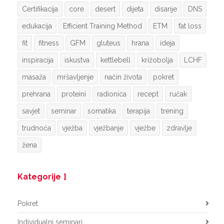
Certifikacija
core
desert
dijeta
disanje
DNS
edukacija
Efficient Training Method
ETM
fat loss
fit
fitness
GFM
gluteus
hrana
ideja
inspiracija
iskustva
kettlebell
križobolja
LCHF
masaža
mršavljenje
način života
pokret
prehrana
proteini
radionica
recept
ručak
savjet
seminar
somatika
terapija
trening
trudnoća
vježba
vježbanje
vježbe
zdravlje
žena
Kategorije
Pokret
Individualni seminari