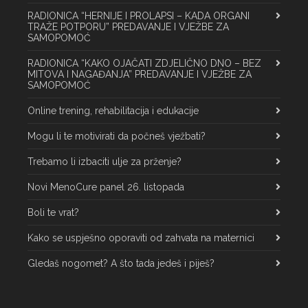
RADIONICA “HERNIJE I PROLAPSI – KADA ORGANI
TRAŽE POTPORU” PREDAVANJE I VJEŽBE ZA
SAMOPOMOĆ
RADIONICA “KAKO OJAČATI ZDJELIČNO DNO – BEZ
MITOVA I NAGAĐANJA” PREDAVANJE I VJEŽBE ZA
SAMOPOMOĆ
Online trening, rehabilitacija i edukacije
Mogu li te motivirati da počneš vježbati?
Trebamo li izbaciti ulje za prženje?
Novi MenoCure panel 26. listopada
Boli te vrat?
Kako se uspješno oporaviti od zahvata na maternici
Gledaš nogomet? A što tada jedeš i piješ?