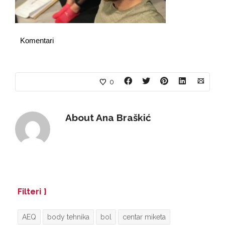
Komentari
0
About
Ana Braškić
Filteri
AEQ
body tehnika
bol
centar miketa