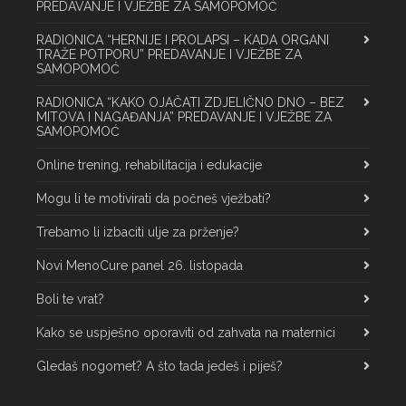
PREDAVANJE I VJEŽBE ZA SAMOPOMOĆ
RADIONICA “HERNIJE I PROLAPSI – KADA ORGANI
TRAŽE POTPORU” PREDAVANJE I VJEŽBE ZA
SAMOPOMOĆ
RADIONICA “KAKO OJAČATI ZDJELIČNO DNO – BEZ
MITOVA I NAGAĐANJA” PREDAVANJE I VJEŽBE ZA
SAMOPOMOĆ
Online trening, rehabilitacija i edukacije
Mogu li te motivirati da počneš vježbati?
Trebamo li izbaciti ulje za prženje?
Novi MenoCure panel 26. listopada
Boli te vrat?
Kako se uspješno oporaviti od zahvata na maternici
Gledaš nogomet? A što tada jedeš i piješ?