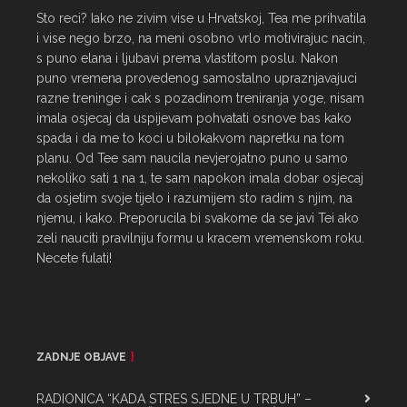
Sto reci? Iako ne zivim vise u Hrvatskoj, Tea me prihvatila 
i vise nego brzo, na meni osobno vrlo motivirajuc nacin, 
s puno elana i ljubavi prema vlastitom poslu. Nakon 
puno vremena provedenog samostalno upraznjavajuci 
razne treninge i cak s pozadinom treniranja yoge, nisam 
imala osjecaj da uspijevam pohvatati osnove bas kako 
spada i da me to koci u bilokakvom napretku na tom 
planu. Od Tee sam naucila nevjerojatno puno u samo 
nekoliko sati 1 na 1, te sam napokon imala dobar osjecaj 
da osjetim svoje tijelo i razumijem sto radim s njim, na 
njemu, i kako. Preporucila bi svakome da se javi Tei ako 
zeli nauciti pravilniju formu u kracem vremenskom roku. 
Necete fulati!
ZADNJE OBJAVE
RADIONICA “KADA STRES SJEDNE U TRBUH” –