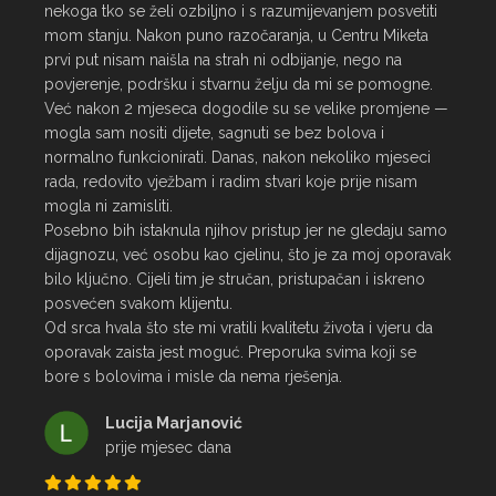
nekoga tko se želi ozbiljno i s razumijevanjem posvetiti 
mom stanju. Nakon puno razočaranja, u Centru Miketa 
prvi put nisam naišla na strah ni odbijanje, nego na 
povjerenje, podršku i stvarnu želju da mi se pomogne.

Već nakon 2 mjeseca dogodile su se velike promjene — 
mogla sam nositi dijete, sagnuti se bez bolova i 
normalno funkcionirati. Danas, nakon nekoliko mjeseci 
rada, redovito vježbam i radim stvari koje prije nisam 
mogla ni zamisliti.

Posebno bih istaknula njihov pristup jer ne gledaju samo 
dijagnozu, već osobu kao cjelinu, što je za moj oporavak 
bilo ključno. Cijeli tim je stručan, pristupačan i iskreno 
posvećen svakom klijentu.

Od srca hvala što ste mi vratili kvalitetu života i vjeru da 
oporavak zaista jest moguć. Preporuka svima koji se 
bore s bolovima i misle da nema rješenja.
Lucija Marjanović
prije mjesec dana