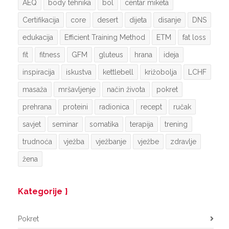
AEQ
body tehnika
bol
centar miketa
Certifikacija
core
desert
dijeta
disanje
DNS
edukacija
Efficient Training Method
ETM
fat loss
fit
fitness
GFM
gluteus
hrana
ideja
inspiracija
iskustva
kettlebell
križobolja
LCHF
masaža
mršavljenje
način života
pokret
prehrana
proteini
radionica
recept
ručak
savjet
seminar
somatika
terapija
trening
trudnoća
vježba
vježbanje
vježbe
zdravlje
žena
Kategorije
Pokret