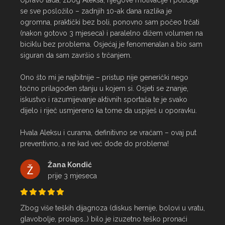
Upravo tada, zbog Aleksa, njegove motivacije i poticaja 
se sve posložilo – zadnjih 10-ak dana razlika je 
ogromna, praktički bez boli, ponovno sam počeo trčati 
(nakon gotovo 3 mjeseca) i paralelno dižem volumen na 
biciklu bez problema. Osjećaj je fenomenalan a bio sam 
siguran da sam završio s trčanjem.

Ono što mi je najbitnije – pristup nije generički nego 
točno prilagođen stanju u kojem si. Osjeti se znanje, 
iskustvo i razumijevanje aktivnih sportaša te je svako 
dijelo i riječ usmjereno ka tome da uspiješ u oporavku.

Hvala Aleksu i curama, definitivno se vraćam – ovaj put 
preventivno, a ne kad već dođe do problema!
Žana Kondić
prije 3 mjeseca
Zbog više teških dijagnoza (diskus hernije, bolovi u vratu, 
glavobolje, prolaps…) bilo je izuzetno teško pronaći 