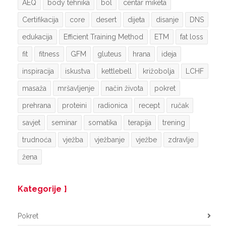
AEQ
body tehnika
bol
centar miketa
Certifikacija
core
desert
dijeta
disanje
DNS
edukacija
Efficient Training Method
ETM
fat loss
fit
fitness
GFM
gluteus
hrana
ideja
inspiracija
iskustva
kettlebell
križobolja
LCHF
masaža
mršavljenje
način života
pokret
prehrana
proteini
radionica
recept
ručak
savjet
seminar
somatika
terapija
trening
trudnoća
vježba
vježbanje
vježbe
zdravlje
žena
Kategorije
Pokret