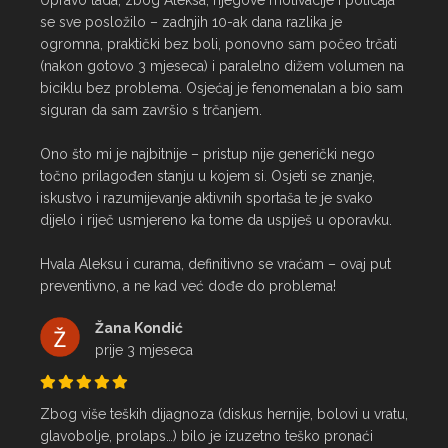
Upravo tada, zbog Aleksa, njegove motivacije i poticaja 
se sve posložilo – zadnjih 10-ak dana razlika je 
ogromna, praktički bez boli, ponovno sam počeo trčati 
(nakon gotovo 3 mjeseca) i paralelno dižem volumen na 
biciklu bez problema. Osjećaj je fenomenalan a bio sam 
siguran da sam završio s trčanjem.

Ono što mi je najbitnije – pristup nije generički nego 
točno prilagođen stanju u kojem si. Osjeti se znanje, 
iskustvo i razumijevanje aktivnih sportaša te je svako 
dijelo i riječ usmjereno ka tome da uspiješ u oporavku.

Hvala Aleksu i curama, definitivno se vraćam – ovaj put 
preventivno, a ne kad već dođe do problema!
Žana Kondić
prije 3 mjeseca
Zbog više teških dijagnoza (diskus hernije, bolovi u vratu, 
glavobolje, prolaps…) bilo je izuzetno teško pronaći 