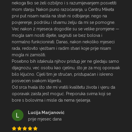
nekoga tko se želi ozbiljno i s razumijevanjem posvetiti 
mom stanju. Nakon puno razočaranja, u Centru Miketa 
prvi put nisam naišla na strah ni odbijanje, nego na 
povjerenje, podršku i stvarnu želju da mi se pomogne.

Već nakon 2 mjeseca dogodile su se velike promjene — 
mogla sam nositi dijete, sagnuti se bez bolova i 
normalno funkcionirati. Danas, nakon nekoliko mjeseci 
rada, redovito vježbam i radim stvari koje prije nisam 
mogla ni zamisliti.

Posebno bih istaknula njihov pristup jer ne gledaju samo 
dijagnozu, već osobu kao cjelinu, što je za moj oporavak 
bilo ključno. Cijeli tim je stručan, pristupačan i iskreno 
posvećen svakom klijentu.

Od srca hvala što ste mi vratili kvalitetu života i vjeru da 
oporavak zaista jest moguć. Preporuka svima koji se 
bore s bolovima i misle da nema rješenja.
Lucija Marjanović
prije mjesec dana