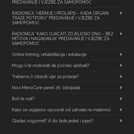
PREDAVANJE I VJEŽBE ZA SAMOPOMOĆ
RADIONICA “HERNIJE I PROLAPSI – KADA ORGANI
TRAŽE POTPORU” PREDAVANJE I VJEŽBE ZA
SAMOPOMOĆ
RADIONICA “KAKO OJAČATI ZDJELIČNO DNO – BEZ
MITOVA I NAGAĐANJA” PREDAVANJE I VJEŽBE ZA
SAMOPOMOĆ
Online trening, rehabilitacija i edukacije
Mogu li te motivirati da počneš vježbati?
Trebamo li izbaciti ulje za prženje?
Novi MenoCure panel 26. listopada
Boli te vrat?
Kako se uspješno oporaviti od zahvata na maternici
Gledaš nogomet? A što tada jedeš i piješ?