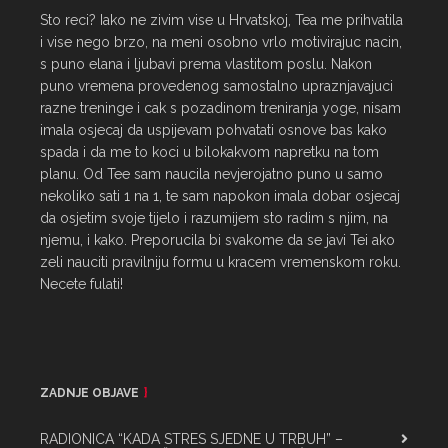
Sto reci? Iako ne zivim vise u Hrvatskoj, Tea me prihvatila 
i vise nego brzo, na meni osobno vrlo motivirajuc nacin, 
s puno elana i ljubavi prema vlastitom poslu. Nakon 
puno vremena provedenog samostalno upraznjavajuci 
razne treninge i cak s pozadinom treniranja yoge, nisam 
imala osjecaj da uspijevam pohvatati osnove bas kako 
spada i da me to koci u bilokakvom napretku na tom 
planu. Od Tee sam naucila nevjerojatno puno u samo 
nekoliko sati 1 na 1, te sam napokon imala dobar osjecaj 
da osjetim svoje tijelo i razumijem sto radim s njim, na 
njemu, i kako. Preporucila bi svakome da se javi Tei ako 
zeli nauciti pravilniju formu u kracem vremenskom roku. 
Necete fulati!
ZADNJE OBJAVE
RADIONICA “KADA STRES SJEDNE U TRBUH” –