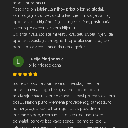
mogla ni zamisliti.

Posebno bih istaknula njihov pristup jer ne gledaju 
samo dijagnozu, već osobu kao cjelinu, što je za moj 
oporavak bilo ključno. Cijeli tim je stručan, pristupačan i 
iskreno posvećen svakom klijentu.

Od srca hvala što ste mi vratili kvalitetu života i vjeru da 
oporavak zaista jest moguć. Preporuka svima koji se 
bore s bolovima i misle da nema rješenja.
Lucija Marjanović
prije mjesec dana
Sto reci? Iako ne zivim vise u Hrvatskoj, Tea me 
prihvatila i vise nego brzo, na meni osobno vrlo 
motivirajuc nacin, s puno elana i ljubavi prema vlastitom 
poslu. Nakon puno vremena provedenog samostalno 
upraznjavajuci razne treninge i cak s pozadinom 
treniranja yoge, nisam imala osjecaj da uspijevam 
pohvatati osnove bas kako spada i da me to koci u 
bilokakvom napretku na tom planu. Od Tee sam naucila 