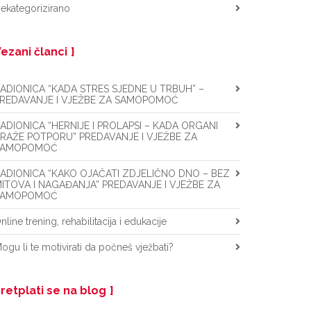
ekategorizirano
ezani članci
ADIONICA “KADA STRES SJEDNE U TRBUH” –
REDAVANJE I VJEŽBE ZA SAMOPOMOĆ
ADIONICA “HERNIJE I PROLAPSI – KADA ORGANI
RAŽE POTPORU” PREDAVANJE I VJEŽBE ZA
SAMOPOMOĆ
ADIONICA “KAKO OJAČATI ZDJELIČNO DNO – BEZ
ITOVA I NAGAĐANJA” PREDAVANJE I VJEŽBE ZA
SAMOPOMOĆ
nline trening, rehabilitacija i edukacije
ogu li te motivirati da počneš vježbati?
retplati se na blog