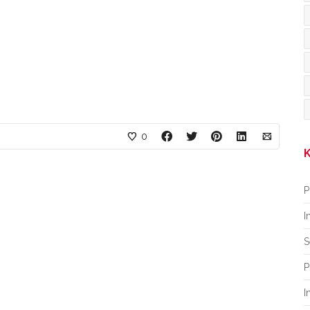
0
K
P
I
S
P
I