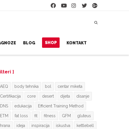
SHOP
JAGNOZE
BLOG
KONTAKT
ilteri
AEQ
body tehnika
bol
centar miketa
Certifikacija
core
desert
dijeta
disanje
DNS
edukacija
Efficient Training Method
ETM
fat loss
fit
fitness
GFM
gluteus
hrana
ideja
inspiracija
iskustva
kettlebell