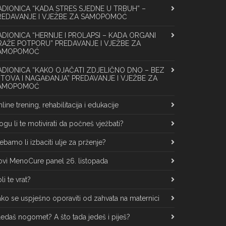
ADIONICA “KADA STRES SJEDNE U TRBUH” –
REDAVANJE I VJEŽBE ZA SAMOPOMOĆ
ADIONICA “HERNIJE I PROLAPSI – KADA ORGANI
RAŽE POTPORU” PREDAVANJE I VJEŽBE ZA
AMOPOMOĆ
ADIONICA “KAKO OJAČATI ZDJELIČNO DNO – BEZ
ITOVA I NAGAĐANJA” PREDAVANJE I VJEŽBE ZA
AMOPOMOĆ
line trening, rehabilitacija i edukacije
gu li te motivirati da počneš vježbati?
ebamo li izbaciti ulje za prženje?
vi MenoCure panel 26. listopada
li te vrat?
ko se uspješno oporaviti od zahvata na maternici
edaš nogomet? A što tada jedeš i piješ?