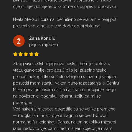
iskustvo i razumijevanje aktivnih sportaša te je svako 
dijelo i riječ usmjereno ka tome da uspiješ u oporavku.

Hvala Aleksu i curama, definitivno se vraćam – ovaj put 
preventivno, a ne kad već dođe do problema!
Žana Kondić
prije 4 mjeseca
Zbog više teških dijagnoza (diskus hernije, bolovi u 
vratu, glavobolje, prolaps…) bilo je izuzetno teško 
pronaći nekoga tko se želi ozbiljno i s razumijevanjem 
posvetiti mom stanju. Nakon puno razočaranja, u Centru 
Miketa prvi put nisam naišla na strah ni odbijanje, nego 
na povjerenje, podršku i stvarnu želju da mi se 
pomogne.

Već nakon 2 mjeseca dogodile su se velike promjene 
— mogla sam nositi dijete, sagnuti se bez bolova i 
normalno funkcionirati. Danas, nakon nekoliko mjeseci 
rada, redovito vježbam i radim stvari koje prije nisam 