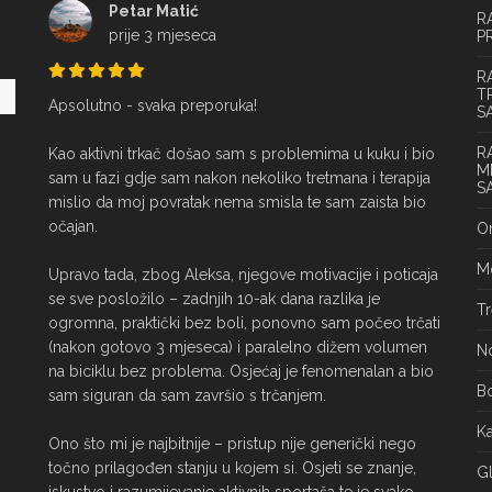
Petar Matić
R
prije 3 mjeseca
P
R
T
Apsolutno - svaka preporuka!

S
R
Kao aktivni trkač došao sam s problemima u kuku i bio 
M
sam u fazi gdje sam nakon nekoliko tretmana i terapija 
S
mislio da moj povratak nema smisla te sam zaista bio 
očajan.

On
Mo
Upravo tada, zbog Aleksa, njegove motivacije i poticaja 
se sve posložilo – zadnjih 10-ak dana razlika je 
Tr
ogromna, praktički bez boli, ponovno sam počeo trčati 
(nakon gotovo 3 mjeseca) i paralelno dižem volumen 
No
na biciklu bez problema. Osjećaj je fenomenalan a bio 
Bo
sam siguran da sam završio s trčanjem.

Ka
Ono što mi je najbitnije – pristup nije generički nego 
točno prilagođen stanju u kojem si. Osjeti se znanje, 
Gl