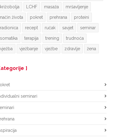
križobolja
LCHF
masaža
mršavljenje
način života
pokret
prehrana
proteini
radionica
recept
ručak
savjet
seminar
somatika
terapija
trening
trudnoća
vježba
vježbanje
vježbe
zdravlje
žena
ategorije
okret
ndividualni seminari
eminari
rehrana
nspiracija