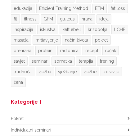
edukacija
Efficient Training Method
ETM
fat loss
fit
fitness
GFM
gluteus
hrana
ideja
inspiracija
iskustva
kettlebell
križobolja
LCHF
masaža
mršavljenje
način života
pokret
prehrana
proteini
radionica
recept
ručak
savjet
seminar
somatika
terapija
trening
trudnoća
vježba
vježbanje
vježbe
zdravlje
žena
Kategorije
Pokret
Individualni seminari