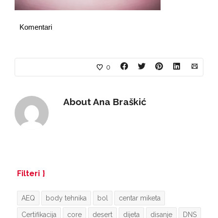
Komentari
0
About
Ana Braškić
Filteri
AEQ
body tehnika
bol
centar miketa
Certifikacija
core
desert
dijeta
disanje
DNS