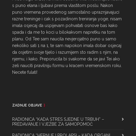
s puno elana i ljubavi prema vlastitom poslu. Nakon 
puno vremena provedenog samostalno upraznjavajuci 
razne treninge i cak s pozadinom treniranja yoge, nisam 
imala osjecaj da uspijevam pohvatati osnove bas kako 
spada i da me to koci u bilokakvom napretku na tom 
planu. Od Tee sam naucila nevjerojatno puno u samo 
nekoliko sati 1 na 1, te sam napokon imala dobar osjecaj 
da osjetim svoje tijelo i razumijem sto radim s njim, na 
njemu, i kako. Preporucila bi svakome da se javi Tei ako 
zeli nauciti pravilniju formu u kracem vremenskom roku. 
Necete fulati!
ZADNJE OBJAVE
RADIONICA “KADA STRES SJEDNE U TRBUH” –
PREDAVANJE I VJEŽBE ZA SAMOPOMOĆ
RADIONICA “HERNIJE I PROLAPSI – KADA ORGANI