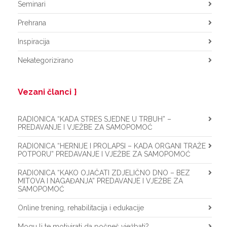
Seminari
Prehrana
Inspiracija
Nekategorizirano
Vezani članci
RADIONICA “KADA STRES SJEDNE U TRBUH” –
PREDAVANJE I VJEŽBE ZA SAMOPOMOĆ
RADIONICA “HERNIJE I PROLAPSI – KADA ORGANI TRAŽE
POTPORU” PREDAVANJE I VJEŽBE ZA SAMOPOMOĆ
RADIONICA “KAKO OJAČATI ZDJELIČNO DNO – BEZ
MITOVA I NAGAĐANJA” PREDAVANJE I VJEŽBE ZA
SAMOPOMOĆ
Online trening, rehabilitacija i edukacije
Mogu li te motivirati da počneš vježbati?