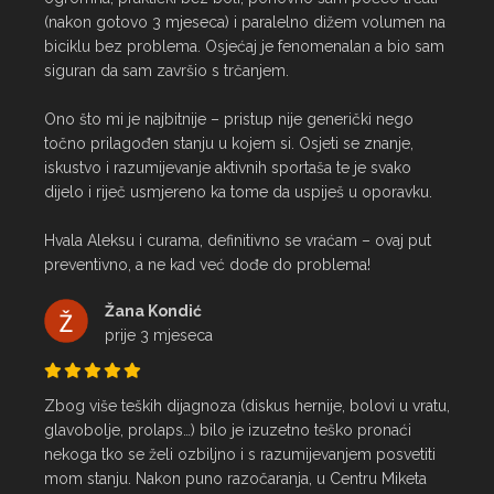
(nakon gotovo 3 mjeseca) i paralelno dižem volumen na 
biciklu bez problema. Osjećaj je fenomenalan a bio sam 
siguran da sam završio s trčanjem.

Ono što mi je najbitnije – pristup nije generički nego 
točno prilagođen stanju u kojem si. Osjeti se znanje, 
iskustvo i razumijevanje aktivnih sportaša te je svako 
dijelo i riječ usmjereno ka tome da uspiješ u oporavku.

Hvala Aleksu i curama, definitivno se vraćam – ovaj put 
preventivno, a ne kad već dođe do problema!
Žana Kondić
prije 3 mjeseca
Zbog više teških dijagnoza (diskus hernije, bolovi u vratu, 
glavobolje, prolaps…) bilo je izuzetno teško pronaći 
nekoga tko se želi ozbiljno i s razumijevanjem posvetiti 
mom stanju. Nakon puno razočaranja, u Centru Miketa 