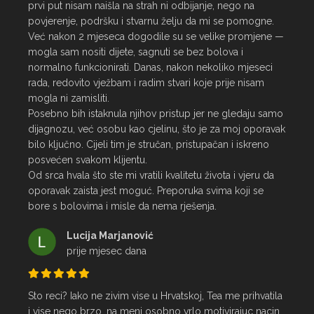
prvi put nisam naišla na strah ni odbijanje, nego na 
povjerenje, podršku i stvarnu želju da mi se pomogne.

Već nakon 2 mjeseca dogodile su se velike promjene — 
mogla sam nositi dijete, sagnuti se bez bolova i 
normalno funkcionirati. Danas, nakon nekoliko mjeseci 
rada, redovito vježbam i radim stvari koje prije nisam 
mogla ni zamisliti.

Posebno bih istaknula njihov pristup jer ne gledaju samo 
dijagnozu, već osobu kao cjelinu, što je za moj oporavak 
bilo ključno. Cijeli tim je stručan, pristupačan i iskreno 
posvećen svakom klijentu.

Od srca hvala što ste mi vratili kvalitetu života i vjeru da 
oporavak zaista jest moguć. Preporuka svima koji se 
bore s bolovima i misle da nema rješenja.
Lucija Marjanović
prije mjesec dana
Sto reci? Iako ne zivim vise u Hrvatskoj, Tea me prihvatila 
i vise nego brzo, na meni osobno vrlo motivirajuc nacin, 