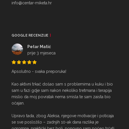
info@centar-miketa.hr
GOOGLE RECENZIJE
Petar Matić
prije 3 mjeseca
Apsolutno - svaka preporuka!

Kao aktivni trkač došao sam s problemima u kuku i bio 
sam u fazi gdje sam nakon nekoliko tretmana i terapija 
mislio da moj povratak nema smisla te sam zaista bio 
očajan.

Upravo tada, zbog Aleksa, njegove motivacije i poticaja 
se sve posložilo – zadnjih 10-ak dana razlika je 
ogromna, praktički bez boli, ponovno sam počeo trčati 