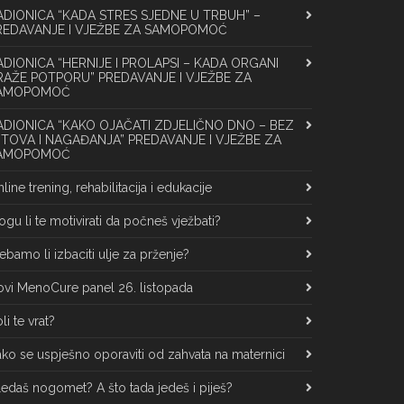
ADIONICA “KADA STRES SJEDNE U TRBUH” –
REDAVANJE I VJEŽBE ZA SAMOPOMOĆ
ADIONICA “HERNIJE I PROLAPSI – KADA ORGANI
RAŽE POTPORU” PREDAVANJE I VJEŽBE ZA
AMOPOMOĆ
ADIONICA “KAKO OJAČATI ZDJELIČNO DNO – BEZ
ITOVA I NAGAĐANJA” PREDAVANJE I VJEŽBE ZA
AMOPOMOĆ
line trening, rehabilitacija i edukacije
gu li te motivirati da počneš vježbati?
ebamo li izbaciti ulje za prženje?
vi MenoCure panel 26. listopada
li te vrat?
ko se uspješno oporaviti od zahvata na maternici
edaš nogomet? A što tada jedeš i piješ?