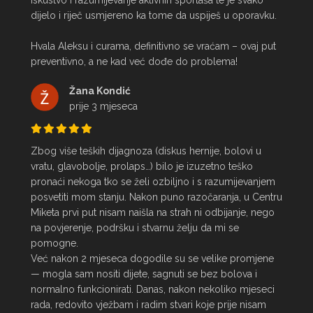
iskustvo i razumijevanje aktivnih sportaša te je svako 
dijelo i riječ usmjereno ka tome da uspiješ u oporavku.

Hvala Aleksu i curama, definitivno se vraćam – ovaj put 
preventivno, a ne kad već dođe do problema!
Žana Kondić
prije 3 mjeseca
Zbog više teških dijagnoza (diskus hernije, bolovi u 
vratu, glavobolje, prolaps…) bilo je izuzetno teško 
pronaći nekoga tko se želi ozbiljno i s razumijevanjem 
posvetiti mom stanju. Nakon puno razočaranja, u Centru 
Miketa prvi put nisam naišla na strah ni odbijanje, nego 
na povjerenje, podršku i stvarnu želju da mi se 
pomogne.

Već nakon 2 mjeseca dogodile su se velike promjene 
— mogla sam nositi dijete, sagnuti se bez bolova i 
normalno funkcionirati. Danas, nakon nekoliko mjeseci 
rada, redovito vježbam i radim stvari koje prije nisam 