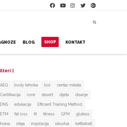
SHOP
JAGNOZE
BLOG
KONTAKT
ilteri
AEQ
body tehnika
bol
centar miketa
Certifikacija
core
desert
dijeta
disanje
DNS
edukacija
Efficient Training Method
ETM
fat loss
fit
fitness
GFM
gluteus
hrana
ideja
inspiracija
iskustva
kettlebell