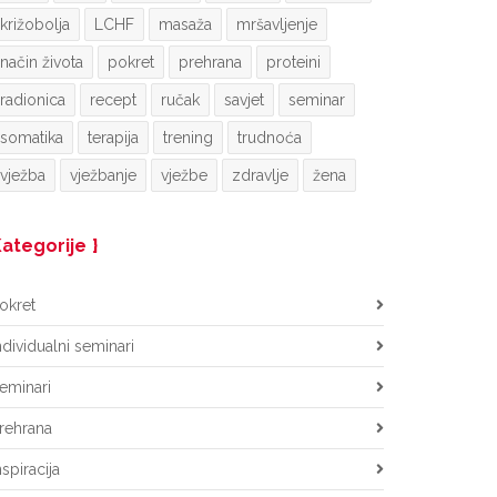
križobolja
LCHF
masaža
mršavljenje
način života
pokret
prehrana
proteini
radionica
recept
ručak
savjet
seminar
somatika
terapija
trening
trudnoća
vježba
vježbanje
vježbe
zdravlje
žena
ategorije
okret
ndividualni seminari
eminari
rehrana
nspiracija