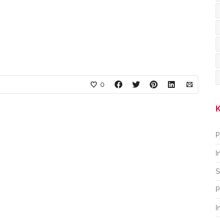
0
K
P
I
S
P
I