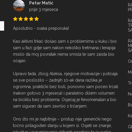
Petar Matić
R
prije 3 mjeseca
P
R
T
Apsolutno - svaka preporuka!

S
R
Kao aktivni trkač došao sam s problemima u kuku i bio 
M
sam u fazi gdje sam nakon nekoliko tretmana i terapija 
S
mislio da moj povratak nema smisla te sam zaista bio 
očajan.

On
Mo
Upravo tada, zbog Aleksa, njegove motivacije i poticaja 
se sve posložilo – zadnjih 10-ak dana razlika je 
Tr
ogromna, praktički bez boli, ponovno sam počeo trčati 
(nakon gotovo 3 mjeseca) i paralelno dižem volumen 
No
na biciklu bez problema. Osjećaj je fenomenalan a bio 
Bo
sam siguran da sam završio s trčanjem.

Ka
Ono što mi je najbitnije – pristup nije generički nego 
točno prilagođen stanju u kojem si. Osjeti se znanje, 
Gl