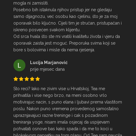
mogla ni zamisliti.

Posebno bih istaknula njihov pristup jer ne gledaju 
samo dijagnozu, već osobu kao cjelinu, što je za moj 
oporavak bilo ključno. Cijeli tim je stručan, pristupačan i 
iskreno posvećen svakom klijentu.

Od srca hvala što ste mi vratili kvalitetu života i vjeru da 
oporavak zaista jest moguć. Preporuka svima koji se 
bore s bolovima i misle da nema rješenja.
Lucija Marjanović
prije mjesec dana
Sto reci? Iako ne zivim vise u Hrvatskoj, Tea me 
prihvatila i vise nego brzo, na meni osobno vrlo 
motivirajuc nacin, s puno elana i ljubavi prema vlastitom 
poslu. Nakon puno vremena provedenog samostalno 
upraznjavajuci razne treninge i cak s pozadinom 
treniranja yoge, nisam imala osjecaj da uspijevam 
pohvatati osnove bas kako spada i da me to koci u 
bilokakvom napretku na tom planu. Od Tee sam naucila 