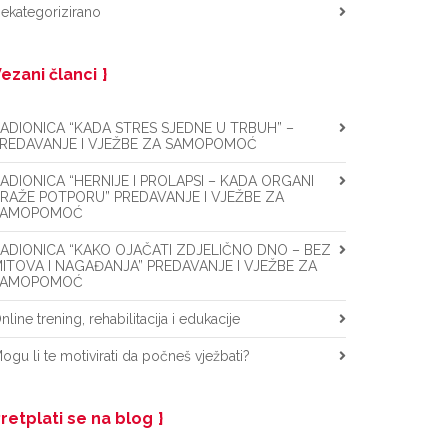
ekategorizirano
ezani članci
ADIONICA “KADA STRES SJEDNE U TRBUH” –
REDAVANJE I VJEŽBE ZA SAMOPOMOĆ
ADIONICA “HERNIJE I PROLAPSI – KADA ORGANI
RAŽE POTPORU” PREDAVANJE I VJEŽBE ZA
SAMOPOMOĆ
ADIONICA “KAKO OJAČATI ZDJELIČNO DNO – BEZ
ITOVA I NAGAĐANJA” PREDAVANJE I VJEŽBE ZA
SAMOPOMOĆ
nline trening, rehabilitacija i edukacije
ogu li te motivirati da počneš vježbati?
retplati se na blog