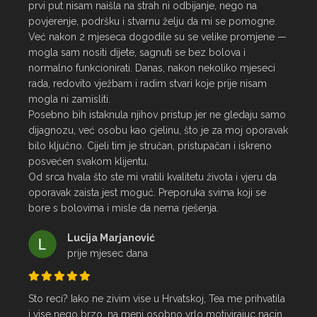
prvi put nisam naišla na strah ni odbijanje, nego na 
povjerenje, podršku i stvarnu želju da mi se pomogne.

Već nakon 2 mjeseca dogodile su se velike promjene — 
mogla sam nositi dijete, sagnuti se bez bolova i 
normalno funkcionirati. Danas, nakon nekoliko mjeseci 
rada, redovito vježbam i radim stvari koje prije nisam 
mogla ni zamisliti.

Posebno bih istaknula njihov pristup jer ne gledaju samo 
dijagnozu, već osobu kao cjelinu, što je za moj oporavak 
bilo ključno. Cijeli tim je stručan, pristupačan i iskreno 
posvećen svakom klijentu.

Od srca hvala što ste mi vratili kvalitetu života i vjeru da 
oporavak zaista jest moguć. Preporuka svima koji se 
bore s bolovima i misle da nema rješenja.
Lucija Marjanović
prije mjesec dana
Sto reci? Iako ne zivim vise u Hrvatskoj, Tea me prihvatila 
i vise nego brzo, na meni osobno vrlo motivirajuc nacin, 