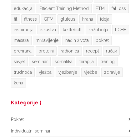
edukacija
Efficient Training Method
ETM
fat loss
fit
fitness
GFM
gluteus
hrana
ideja
inspiracija
iskustva
kettlebell
križobolja
LCHF
masaža
mršavljenje
način života
pokret
prehrana
proteini
radionica
recept
ručak
savjet
seminar
somatika
terapija
trening
trudnoća
vježba
vježbanje
vježbe
zdravlje
žena
Kategorije
Pokret
Individualni seminari