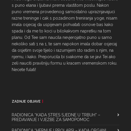
s puno elana i ljubavi prema vlastitom poslu. Nakon 
puno vremena provedenog samostalno upraznjavajuci 
razne treninge i cak s pozadinom treniranja yoge, nisam 
imala osjecaj da uspijevam pohvatati osnove bas kako 
spada i da me to koci u bilokakvom napretku na tom 
planu. Od Tee sam naucila nevjerojatno puno u samo 
nekoliko sati 1 na 1, te sam napokon imala dobar osjecaj 
da osjetim svoje tijelo i razumijem sto radim s njim, na 
njemu, i kako. Preporucila bi svakome da se javi Tei ako 
zeli nauciti pravilniju formu u kracem vremenskom roku. 
Necete fulati!
ZADNJE OBJAVE
RADIONICA “KADA STRES SJEDNE U TRBUH” –
PREDAVANJE I VJEŽBE ZA SAMOPOMOĆ
RADIONICA “HERNIJE I PROLAPSI – KADA ORGANI