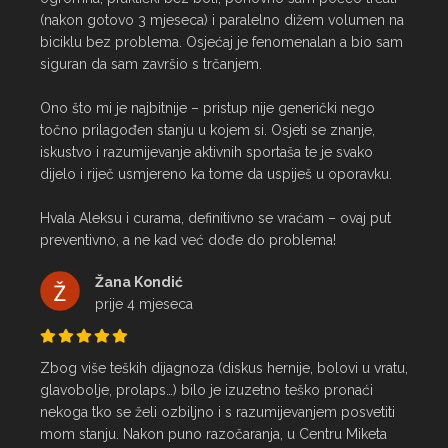
(nakon gotovo 3 mjeseca) i paralelno dižem volumen na 
biciklu bez problema. Osjećaj je fenomenalan a bio sam 
siguran da sam završio s trčanjem.

Ono što mi je najbitnije – pristup nije generički nego 
točno prilagođen stanju u kojem si. Osjeti se znanje, 
iskustvo i razumijevanje aktivnih sportaša te je svako 
dijelo i riječ usmjereno ka tome da uspiješ u oporavku.

Hvala Aleksu i curama, definitivno se vraćam – ovaj put 
preventivno, a ne kad već dođe do problema!
Žana Kondić
prije 4 mjeseca
Zbog više teških dijagnoza (diskus hernije, bolovi u vratu, 
glavobolje, prolaps…) bilo je izuzetno teško pronaći 
nekoga tko se želi ozbiljno i s razumijevanjem posvetiti 
mom stanju. Nakon puno razočaranja, u Centru Miketa 