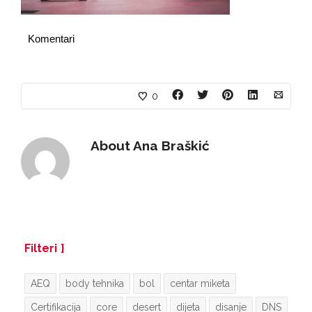
Komentari
0
About
Ana Braškić
Filteri
AEQ
body tehnika
bol
centar miketa
Certifikacija
core
desert
dijeta
disanje
DNS