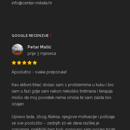
info@centar-miketa.hr
GOOGLE RECENZIJE
Petar Matić
prije 3 mjeseca
Apsolutno - svaka preporuka!

Kao aktivni trkač došao sam s problemima u kuku i bio 
sam u fazi gdje sam nakon nekoliko tretmana i terapija 
mislio da moj povratak nema smisla te sam zaista bio 
očajan.

Upravo tada, zbog Aleksa, njegove motivacije i poticaja 
se sve posložilo – zadnjih 10-ak dana razlika je 
ogromna, praktički bez boli, ponovno sam počeo trčati 