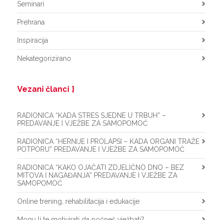
Seminari
Prehrana
Inspiracija
Nekategorizirano
Vezani članci
RADIONICA “KADA STRES SJEDNE U TRBUH” –
PREDAVANJE I VJEŽBE ZA SAMOPOMOĆ
RADIONICA “HERNIJE I PROLAPSI – KADA ORGANI TRAŽE
POTPORU” PREDAVANJE I VJEŽBE ZA SAMOPOMOĆ
RADIONICA “KAKO OJAČATI ZDJELIČNO DNO – BEZ
MITOVA I NAGAĐANJA” PREDAVANJE I VJEŽBE ZA
SAMOPOMOĆ
Online trening, rehabilitacija i edukacije
Mogu li te motivirati da počneš vježbati?