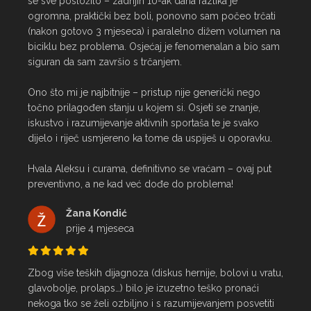
se sve posložilo – zadnjih 10-ak dana razlika je 
ogromna, praktički bez boli, ponovno sam počeo trčati 
(nakon gotovo 3 mjeseca) i paralelno dižem volumen na 
biciklu bez problema. Osjećaj je fenomenalan a bio sam 
siguran da sam završio s trčanjem.

Ono što mi je najbitnije – pristup nije generički nego 
točno prilagođen stanju u kojem si. Osjeti se znanje, 
iskustvo i razumijevanje aktivnih sportaša te je svako 
dijelo i riječ usmjereno ka tome da uspiješ u oporavku.

Hvala Aleksu i curama, definitivno se vraćam – ovaj put 
preventivno, a ne kad već dođe do problema!
Žana Kondić
prije 4 mjeseca
Zbog više teških dijagnoza (diskus hernije, bolovi u vratu, 
glavobolje, prolaps…) bilo je izuzetno teško pronaći 
nekoga tko se želi ozbiljno i s razumijevanjem posvetiti 