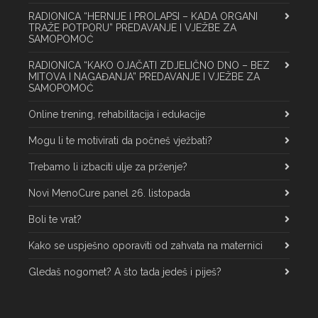
RADIONICA “HERNIJE I PROLAPSI – KADA ORGANI
TRAŽE POTPORU” PREDAVANJE I VJEŽBE ZA
SAMOPOMOĆ
RADIONICA “KAKO OJAČATI ZDJELIČNO DNO – BEZ
MITOVA I NAGAĐANJA” PREDAVANJE I VJEŽBE ZA
SAMOPOMOĆ
Online trening, rehabilitacija i edukacije
Mogu li te motivirati da počneš vježbati?
Trebamo li izbaciti ulje za prženje?
Novi MenoCure panel 26. listopada
Boli te vrat?
Kako se uspješno oporaviti od zahvata na maternici
Gledaš nogomet? A što tada jedeš i piješ?