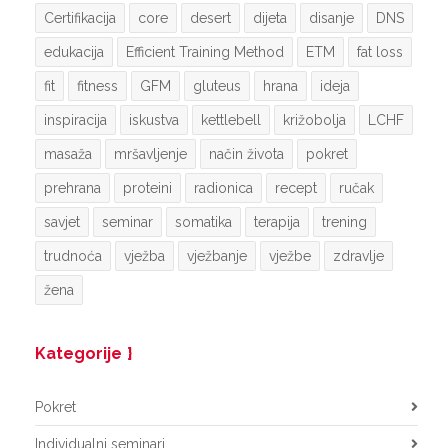
Certifikacija
core
desert
dijeta
disanje
DNS
edukacija
Efficient Training Method
ETM
fat loss
fit
fitness
GFM
gluteus
hrana
ideja
inspiracija
iskustva
kettlebell
križobolja
LCHF
masaža
mršavljenje
način života
pokret
prehrana
proteini
radionica
recept
ručak
savjet
seminar
somatika
terapija
trening
trudnoća
vježba
vježbanje
vježbe
zdravlje
žena
Kategorije
Pokret
Individualni seminari