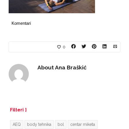
Komentari
0
About
Ana Braškić
Filteri
AEQ
body tehnika
bol
centar miketa