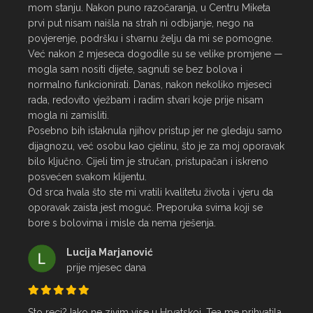
mom stanju. Nakon puno razočaranja, u Centru Miketa 
prvi put nisam naišla na strah ni odbijanje, nego na 
povjerenje, podršku i stvarnu želju da mi se pomogne.

Već nakon 2 mjeseca dogodile su se velike promjene — 
mogla sam nositi dijete, sagnuti se bez bolova i 
normalno funkcionirati. Danas, nakon nekoliko mjeseci 
rada, redovito vježbam i radim stvari koje prije nisam 
mogla ni zamisliti.

Posebno bih istaknula njihov pristup jer ne gledaju samo 
dijagnozu, već osobu kao cjelinu, što je za moj oporavak 
bilo ključno. Cijeli tim je stručan, pristupačan i iskreno 
posvećen svakom klijentu.

Od srca hvala što ste mi vratili kvalitetu života i vjeru da 
oporavak zaista jest moguć. Preporuka svima koji se 
bore s bolovima i misle da nema rješenja.
Lucija Marjanović
prije mjesec dana
Sto reci? Iako ne zivim vise u Hrvatskoj, Tea me prihvatila 