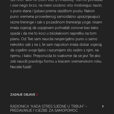
i vise nego brzo, na meni osobno vrlo motivirajuc nacin, 
s puno elana i ljubavi prema vlastitom poslu. Nakon 
puno vremena provedenog samostalno upraznjavajuci 
razne treninge i cak s pozadinom treniranja yoge, nisam 
imala osjecaj da uspijevam pohvatati osnove bas kako 
spada i da me to koci u bilokakvom napretku na tom 
planu. Od Tee sam naucila nevjerojatno puno u samo 
nekoliko sati 1 na 1, te sam napokon imala dobar osjecaj 
da osjetim svoje tijelo i razumijem sto radim s njim, na 
njemu, i kako. Preporucila bi svakome da se javi Tei ako 
zeli nauciti pravilniju formu u kracem vremenskom roku. 
Necete fulati!
ZADNJE OBJAVE
RADIONICA “KADA STRES SJEDNE U TRBUH” –
PREDAVANJE I VJEŽBE ZA SAMOPOMOĆ