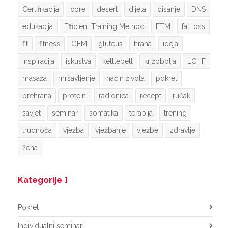
Certifikacija
core
desert
dijeta
disanje
DNS
edukacija
Efficient Training Method
ETM
fat loss
fit
fitness
GFM
gluteus
hrana
ideja
inspiracija
iskustva
kettlebell
križobolja
LCHF
masaža
mršavljenje
način života
pokret
prehrana
proteini
radionica
recept
ručak
savjet
seminar
somatika
terapija
trening
trudnoća
vježba
vježbanje
vježbe
zdravlje
žena
Kategorije
Pokret
Individualni seminari