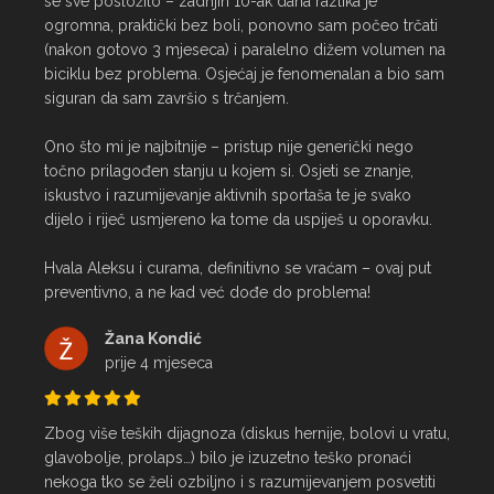
se sve posložilo – zadnjih 10-ak dana razlika je 
ogromna, praktički bez boli, ponovno sam počeo trčati 
(nakon gotovo 3 mjeseca) i paralelno dižem volumen na 
biciklu bez problema. Osjećaj je fenomenalan a bio sam 
siguran da sam završio s trčanjem.

Ono što mi je najbitnije – pristup nije generički nego 
točno prilagođen stanju u kojem si. Osjeti se znanje, 
iskustvo i razumijevanje aktivnih sportaša te je svako 
dijelo i riječ usmjereno ka tome da uspiješ u oporavku.

Hvala Aleksu i curama, definitivno se vraćam – ovaj put 
preventivno, a ne kad već dođe do problema!
Žana Kondić
prije 4 mjeseca
Zbog više teških dijagnoza (diskus hernije, bolovi u vratu, 
glavobolje, prolaps…) bilo je izuzetno teško pronaći 
nekoga tko se želi ozbiljno i s razumijevanjem posvetiti 