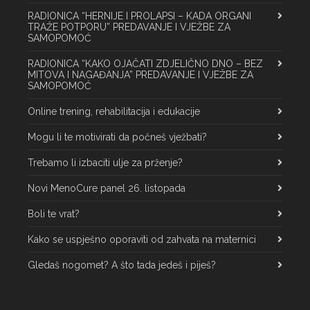
RADIONICA “HERNIJE I PROLAPSI – KADA ORGANI
TRAŽE POTPORU” PREDAVANJE I VJEŽBE ZA
SAMOPOMOĆ
RADIONICA “KAKO OJAČATI ZDJELIČNO DNO – BEZ
MITOVA I NAGAĐANJA” PREDAVANJE I VJEŽBE ZA
SAMOPOMOĆ
Online trening, rehabilitacija i edukacije
Mogu li te motivirati da počneš vježbati?
Trebamo li izbaciti ulje za prženje?
Novi MenoCure panel 26. listopada
Boli te vrat?
Kako se uspješno oporaviti od zahvata na maternici
Gledaš nogomet? A što tada jedeš i piješ?