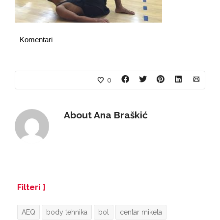
Komentari
0
About
Ana Braškić
Filteri
AEQ
body tehnika
bol
centar miketa