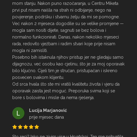
mom stanju. Nakon puno razočaranja, u Centru Miketa 
prvi put nisam naišla na strah ni odbijanje, nego na 
povjerenje, podršku i stvarnu želju da mi se pomogne.

Već nakon 2 mjeseca dogodile su se velike promjene — 
mogla sam nositi dijete, sagnuti se bez bolova i 
normalno funkcionirati. Danas, nakon nekoliko mjeseci 
rada, redovito vježbam i radim stvari koje prije nisam 
mogla ni zamisliti.

Posebno bih istaknula njihov pristup jer ne gledaju samo 
dijagnozu, već osobu kao cjelinu, što je za moj oporavak 
bilo ključno. Cijeli tim je stručan, pristupačan i iskreno 
posvećen svakom klijentu.

Od srca hvala što ste mi vratili kvalitetu života i vjeru da 
oporavak zaista jest moguć. Preporuka svima koji se 
bore s bolovima i misle da nema rješenja.
Lucija Marjanović
prije mjesec dana
Sto reci? Iako ne zivim vise u Hrvatskoj, Tea me prihvatila 