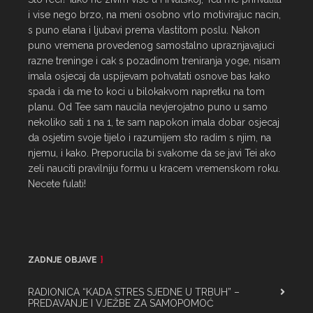
i vise nego brzo, na meni osobno vrlo motivirajuc nacin, 
s puno elana i ljubavi prema vlastitom poslu. Nakon 
puno vremena provedenog samostalno upraznjavajuci 
razne treninge i cak s pozadinom treniranja yoge, nisam 
imala osjecaj da uspijevam pohvatati osnove bas kako 
spada i da me to koci u bilokakvom napretku na tom 
planu. Od Tee sam naucila nevjerojatno puno u samo 
nekoliko sati 1 na 1, te sam napokon imala dobar osjecaj 
da osjetim svoje tijelo i razumijem sto radim s njim, na 
njemu, i kako. Preporucila bi svakome da se javi Tei ako 
zeli nauciti pravilniju formu u kracem vremenskom roku. 
Necete fulati!
ZADNJE OBJAVE
RADIONICA “KADA STRES SJEDNE U TRBUH” –
PREDAVANJE I VJEŽBE ZA SAMOPOMOĆ