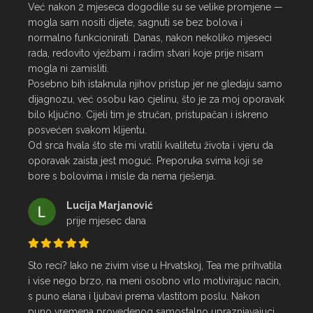
Već nakon 2 mjeseca dogodile su se velike promjene — 
mogla sam nositi dijete, sagnuti se bez bolova i 
normalno funkcionirati. Danas, nakon nekoliko mjeseci 
rada, redovito vježbam i radim stvari koje prije nisam 
mogla ni zamisliti.

Posebno bih istaknula njihov pristup jer ne gledaju samo 
dijagnozu, već osobu kao cjelinu, što je za moj oporavak 
bilo ključno. Cijeli tim je stručan, pristupačan i iskreno 
posvećen svakom klijentu.

Od srca hvala što ste mi vratili kvalitetu života i vjeru da 
oporavak zaista jest moguć. Preporuka svima koji se 
bore s bolovima i misle da nema rješenja.
Lucija Marjanović
prije mjesec dana
Sto reci? Iako ne zivim vise u Hrvatskoj, Tea me prihvatila 
i vise nego brzo, na meni osobno vrlo motivirajuc nacin, 
s puno elana i ljubavi prema vlastitom poslu. Nakon 
puno vremena provedenog samostalno upraznjavajuci 