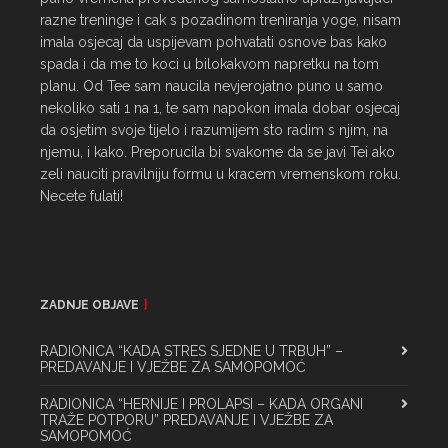
razne treninge i cak s pozadinom treniranja yoge, nisam 
imala osjecaj da uspijevam pohvatati osnove bas kako 
spada i da me to koci u bilokakvom napretku na tom 
planu. Od Tee sam naucila nevjerojatno puno u samo 
nekoliko sati 1 na 1, te sam napokon imala dobar osjecaj 
da osjetim svoje tijelo i razumijem sto radim s njim, na 
njemu, i kako. Preporucila bi svakome da se javi Tei ako 
zeli nauciti pravilniju formu u kracem vremenskom roku. 
Necete fulati!
ZADNJE OBJAVE
RADIONICA “KADA STRES SJEDNE U TRBUH” –
PREDAVANJE I VJEŽBE ZA SAMOPOMOĆ
RADIONICA “HERNIJE I PROLAPSI – KADA ORGANI
TRAŽE POTPORU” PREDAVANJE I VJEŽBE ZA
SAMOPOMOĆ