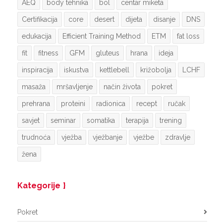
AEQ
body tehnika
bol
centar miketa
Certifikacija
core
desert
dijeta
disanje
DNS
edukacija
Efficient Training Method
ETM
fat loss
fit
fitness
GFM
gluteus
hrana
ideja
inspiracija
iskustva
kettlebell
križobolja
LCHF
masaža
mršavljenje
način života
pokret
prehrana
proteini
radionica
recept
ručak
savjet
seminar
somatika
terapija
trening
trudnoća
vježba
vježbanje
vježbe
zdravlje
žena
Kategorije
Pokret