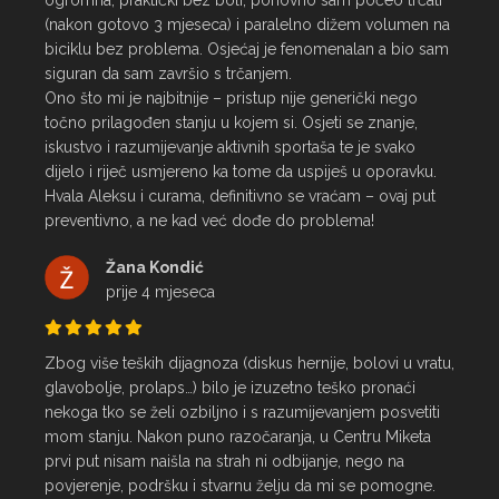
ogromna, praktički bez boli, ponovno sam počeo trčati 
(nakon gotovo 3 mjeseca) i paralelno dižem volumen na 
biciklu bez problema. Osjećaj je fenomenalan a bio sam 
siguran da sam završio s trčanjem.

Ono što mi je najbitnije – pristup nije generički nego 
točno prilagođen stanju u kojem si. Osjeti se znanje, 
iskustvo i razumijevanje aktivnih sportaša te je svako 
dijelo i riječ usmjereno ka tome da uspiješ u oporavku.

Hvala Aleksu i curama, definitivno se vraćam – ovaj put 
preventivno, a ne kad već dođe do problema!
Žana Kondić
prije 4 mjeseca
Zbog više teških dijagnoza (diskus hernije, bolovi u vratu, 
glavobolje, prolaps…) bilo je izuzetno teško pronaći 
nekoga tko se želi ozbiljno i s razumijevanjem posvetiti 
mom stanju. Nakon puno razočaranja, u Centru Miketa 
prvi put nisam naišla na strah ni odbijanje, nego na 
povjerenje, podršku i stvarnu želju da mi se pomogne.
