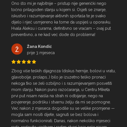
Ono što mi je najbitnije – pristup nije generički nego 
točno prilagođen stanju u kojem si. Osjeti se znanje, 
iskustvo i razumijevanje aktivnih sportaša te je svako 
dijelo i riječ usmjereno ka tome da uspiješ u oporavku.

Hvala Aleksu i curama, definitivno se vraćam – ovaj put 
preventivno, a ne kad već dođe do problema!
Žana Kondić
prije 3 mjeseca
Zbog više teških dijagnoza (diskus hernije, bolovi u vratu, 
glavobolje, prolaps…) bilo je izuzetno teško pronaći 
nekoga tko se želi ozbiljno i s razumijevanjem posvetiti 
mom stanju. Nakon puno razočaranja, u Centru Miketa 
prvi put nisam naišla na strah ni odbijanje, nego na 
povjerenje, podršku i stvarnu želju da mi se pomogne.

Već nakon 2 mjeseca dogodile su se velike promjene — 
mogla sam nositi dijete, sagnuti se bez bolova i 
normalno funkcionirati. Danas, nakon nekoliko mjeseci 