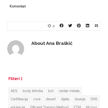
Komentari
0
About
Ana Braškić
Filteri
AEQ
body tehnika
bol
centar miketa
Certifikacija
core
desert
dijeta
disanje
DNS
edukacija
Efficient Training Method
ETM
fat loss