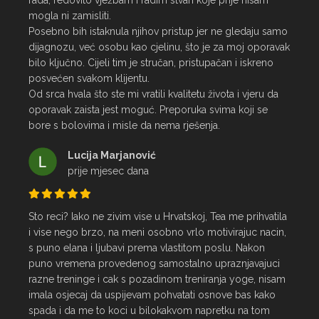
rada, redovito vježbam i radim stvari koje prije nisam 
mogla ni zamisliti.

Posebno bih istaknula njihov pristup jer ne gledaju samo 
dijagnozu, već osobu kao cjelinu, što je za moj oporavak 
bilo ključno. Cijeli tim je stručan, pristupačan i iskreno 
posvećen svakom klijentu.

Od srca hvala što ste mi vratili kvalitetu života i vjeru da 
oporavak zaista jest moguć. Preporuka svima koji se 
bore s bolovima i misle da nema rješenja.
Lucija Marjanović
prije mjesec dana
Sto reci? Iako ne zivim vise u Hrvatskoj, Tea me prihvatila 
i vise nego brzo, na meni osobno vrlo motivirajuc nacin, 
s puno elana i ljubavi prema vlastitom poslu. Nakon 
puno vremena provedenog samostalno upraznjavajuci 
razne treninge i cak s pozadinom treniranja yoge, nisam 
imala osjecaj da uspijevam pohvatati osnove bas kako 
spada i da me to koci u bilokakvom napretku na tom 