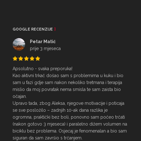
GOOGLE RECENZIJE
Petar Matić
prije 3 mjeseca
Apsolutno - svaka preporuka!

Kao aktivni trkač došao sam s problemima u kuku i bio 
sam u fazi gdje sam nakon nekoliko tretmana i terapija 
mislio da moj povratak nema smisla te sam zaista bio 
očajan.

Upravo tada, zbog Aleksa, njegove motivacije i poticaja 
se sve posložilo – zadnjih 10-ak dana razlika je 
ogromna, praktički bez boli, ponovno sam počeo trčati 
(nakon gotovo 3 mjeseca) i paralelno dižem volumen na 
biciklu bez problema. Osjećaj je fenomenalan a bio sam 
siguran da sam završio s trčanjem.
