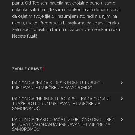
planu. Od Tee sam naucila nevjerojatno puno u samo 
nekoliko sati 1 na 1, te sam napokon imala dobar osjecaj 
da osjetim svoje tijelo i razumijem sto radim s njim, na 
njemu, i kako. Preporucila bi svakome da se javi Tei ako 
zeli nauciti pravilniju formu u kracem vremenskom roku. 
Necete fulati!
ZADNJE OBJAVE
RADIONICA “KADA STRES SJEDNE U TRBUH” –
PREDAVANJE I VJEŽBE ZA SAMOPOMOĆ
RADIONICA “HERNIJE I PROLAPSI – KADA ORGANI
TRAŽE POTPORU” PREDAVANJE I VJEŽBE ZA
SAMOPOMOĆ
RADIONICA “KAKO OJAČATI ZDJELIČNO DNO – BEZ
MITOVA I NAGAĐANJA” PREDAVANJE I VJEŽBE ZA
SAMOPOMOĆ