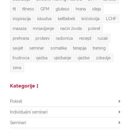
fit
fitness
GFM
gluteus
hrana
ideja
inspiracija
iskustva
kettlebell
križobolja
LCHF
masaža
mršavljenje
način života
pokret
prehrana
proteini
radionica
recept
ručak
savjet
seminar
somatika
terapija
trening
trudnoća
vježba
vježbanje
vježbe
zdravlje
žena
Kategorije
Pokret
Individualni seminari
Seminari