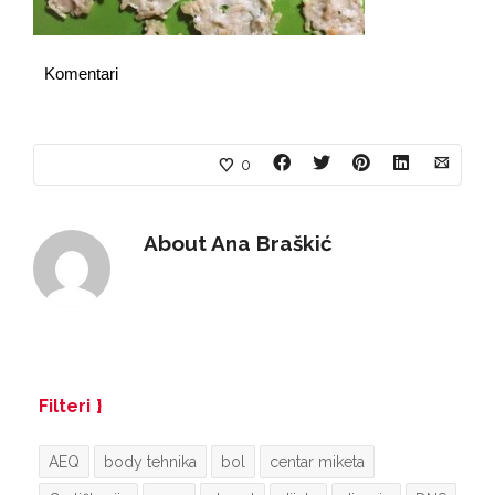
Komentari
0
About
Ana Braškić
Filteri
AEQ
body tehnika
bol
centar miketa