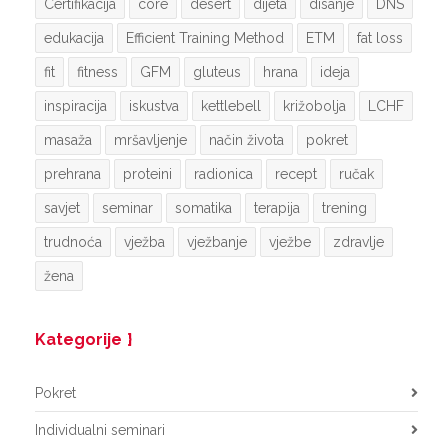
Certifikacija
core
desert
dijeta
disanje
DNS
edukacija
Efficient Training Method
ETM
fat loss
fit
fitness
GFM
gluteus
hrana
ideja
inspiracija
iskustva
kettlebell
križobolja
LCHF
masaža
mršavljenje
način života
pokret
prehrana
proteini
radionica
recept
ručak
savjet
seminar
somatika
terapija
trening
trudnoća
vježba
vježbanje
vježbe
zdravlje
žena
Kategorije
Pokret
Individualni seminari