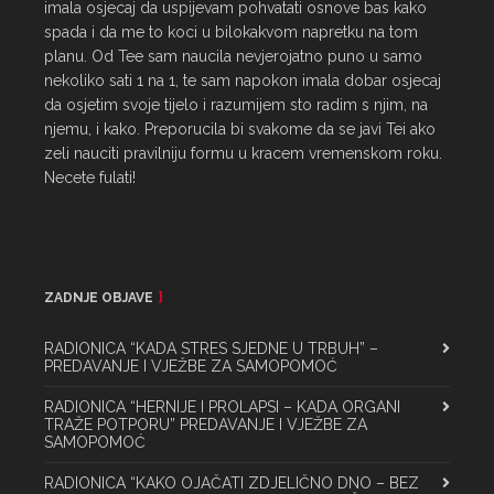
imala osjecaj da uspijevam pohvatati osnove bas kako 
spada i da me to koci u bilokakvom napretku na tom 
planu. Od Tee sam naucila nevjerojatno puno u samo 
nekoliko sati 1 na 1, te sam napokon imala dobar osjecaj 
da osjetim svoje tijelo i razumijem sto radim s njim, na 
njemu, i kako. Preporucila bi svakome da se javi Tei ako 
zeli nauciti pravilniju formu u kracem vremenskom roku. 
Necete fulati!
ZADNJE OBJAVE
RADIONICA “KADA STRES SJEDNE U TRBUH” –
PREDAVANJE I VJEŽBE ZA SAMOPOMOĆ
RADIONICA “HERNIJE I PROLAPSI – KADA ORGANI
TRAŽE POTPORU” PREDAVANJE I VJEŽBE ZA
SAMOPOMOĆ
RADIONICA “KAKO OJAČATI ZDJELIČNO DNO – BEZ