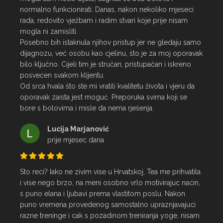
normalno funkcionirati. Danas, nakon nekoliko mjeseci 
rada, redovito vježbam i radim stvari koje prije nisam 
mogla ni zamisliti.

Posebno bih istaknula njihov pristup jer ne gledaju samo 
dijagnozu, već osobu kao cjelinu, što je za moj oporavak 
bilo ključno. Cijeli tim je stručan, pristupačan i iskreno 
posvećen svakom klijentu.

Od srca hvala što ste mi vratili kvalitetu života i vjeru da 
oporavak zaista jest moguć. Preporuka svima koji se 
bore s bolovima i misle da nema rješenja.
Lucija Marjanović
prije mjesec dana
Sto reci? Iako ne zivim vise u Hrvatskoj, Tea me prihvatila 
i vise nego brzo, na meni osobno vrlo motivirajuc nacin, 
s puno elana i ljubavi prema vlastitom poslu. Nakon 
puno vremena provedenog samostalno upraznjavajuci 
razne treninge i cak s pozadinom treniranja yoge, nisam 