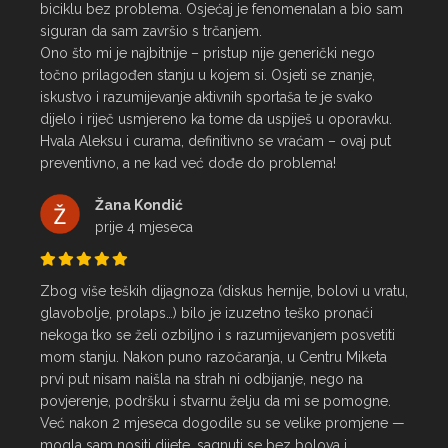
biciklu bez problema. Osjećaj je fenomenalan a bio sam 
siguran da sam završio s trčanjem.

Ono što mi je najbitnije – pristup nije generički nego 
točno prilagođen stanju u kojem si. Osjeti se znanje, 
iskustvo i razumijevanje aktivnih sportaša te je svako 
dijelo i riječ usmjereno ka tome da uspiješ u oporavku.

Hvala Aleksu i curama, definitivno se vraćam – ovaj put 
preventivno, a ne kad već dođe do problema!
Žana Kondić
prije 4 mjeseca
Zbog više teških dijagnoza (diskus hernije, bolovi u vratu, 
glavobolje, prolaps…) bilo je izuzetno teško pronaći 
nekoga tko se želi ozbiljno i s razumijevanjem posvetiti 
mom stanju. Nakon puno razočaranja, u Centru Miketa 
prvi put nisam naišla na strah ni odbijanje, nego na 
povjerenje, podršku i stvarnu želju da mi se pomogne.

Već nakon 2 mjeseca dogodile su se velike promjene — 
mogla sam nositi dijete, sagnuti se bez bolova i 