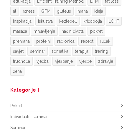
edukacija
Efficient Training Method
ETM
fat loss
fit
fitness
GFM
gluteus
hrana
ideja
inspiracija
iskustva
kettlebell
križobolja
LCHF
masaža
mršavljenje
način života
pokret
prehrana
proteini
radionica
recept
ručak
savjet
seminar
somatika
terapija
trening
trudnoća
vježba
vježbanje
vježbe
zdravlje
žena
Kategorije
Pokret
Individualni seminari
Seminari