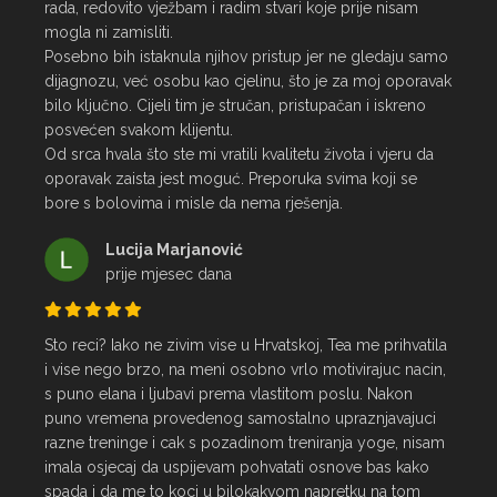
rada, redovito vježbam i radim stvari koje prije nisam 
mogla ni zamisliti.

Posebno bih istaknula njihov pristup jer ne gledaju samo 
dijagnozu, već osobu kao cjelinu, što je za moj oporavak 
bilo ključno. Cijeli tim je stručan, pristupačan i iskreno 
posvećen svakom klijentu.

Od srca hvala što ste mi vratili kvalitetu života i vjeru da 
oporavak zaista jest moguć. Preporuka svima koji se 
bore s bolovima i misle da nema rješenja.
Lucija Marjanović
prije mjesec dana
Sto reci? Iako ne zivim vise u Hrvatskoj, Tea me prihvatila 
i vise nego brzo, na meni osobno vrlo motivirajuc nacin, 
s puno elana i ljubavi prema vlastitom poslu. Nakon 
puno vremena provedenog samostalno upraznjavajuci 
razne treninge i cak s pozadinom treniranja yoge, nisam 
imala osjecaj da uspijevam pohvatati osnove bas kako 
spada i da me to koci u bilokakvom napretku na tom 