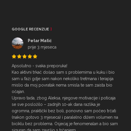
GOOGLE RECENZIJE
Petar Matić
prije 3 mjeseca
Apsolutno - svaka preporuka!

Kao aktivni trkač došao sam s problemima u kuku i bio 
sam u fazi gdje sam nakon nekoliko tretmana i terapija 
mislio da moj povratak nema smisla te sam zaista bio 
očajan.

Upravo tada, zbog Aleksa, njegove motivacije i poticaja 
se sve posložilo – zadnjih 10-ak dana razlika je 
ogromna, praktički bez boli, ponovno sam počeo trčati 
(nakon gotovo 3 mjeseca) i paralelno dižem volumen na 
biciklu bez problema. Osjećaj je fenomenalan a bio sam 
siguran da sam završio s trčanjem.
