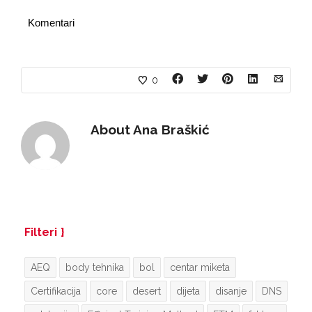
Komentari
0
About
Ana Braškić
Filteri
AEQ
body tehnika
bol
centar miketa
Certifikacija
core
desert
dijeta
disanje
DNS