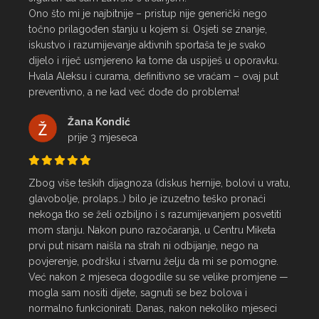
Ono što mi je najbitnije – pristup nije generički nego 
točno prilagođen stanju u kojem si. Osjeti se znanje, 
iskustvo i razumijevanje aktivnih sportaša te je svako 
dijelo i riječ usmjereno ka tome da uspiješ u oporavku.

Hvala Aleksu i curama, definitivno se vraćam – ovaj put 
preventivno, a ne kad već dođe do problema!
Žana Kondić
prije 3 mjeseca
Zbog više teških dijagnoza (diskus hernije, bolovi u vratu, 
glavobolje, prolaps…) bilo je izuzetno teško pronaći 
nekoga tko se želi ozbiljno i s razumijevanjem posvetiti 
mom stanju. Nakon puno razočaranja, u Centru Miketa 
prvi put nisam naišla na strah ni odbijanje, nego na 
povjerenje, podršku i stvarnu želju da mi se pomogne.

Već nakon 2 mjeseca dogodile su se velike promjene — 
mogla sam nositi dijete, sagnuti se bez bolova i 
normalno funkcionirati. Danas, nakon nekoliko mjeseci 