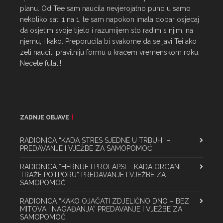
planu. Od Tee sam naucila nevjerojatno puno u samo 
nekoliko sati 1 na 1, te sam napokon imala dobar osjecaj 
da osjetim svoje tijelo i razumijem sto radim s njim, na 
njemu, i kako. Preporucila bi svakome da se javi Tei ako 
zeli nauciti pravilniju formu u kracem vremenskom roku. 
Necete fulati!
ZADNJE OBJAVE
RADIONICA “KADA STRES SJEDNE U TRBUH” –
PREDAVANJE I VJEŽBE ZA SAMOPOMOĆ
RADIONICA “HERNIJE I PROLAPSI – KADA ORGANI
TRAŽE POTPORU” PREDAVANJE I VJEŽBE ZA
SAMOPOMOĆ
RADIONICA “KAKO OJAČATI ZDJELIČNO DNO – BEZ
MITOVA I NAGAĐANJA” PREDAVANJE I VJEŽBE ZA
SAMOPOMOĆ