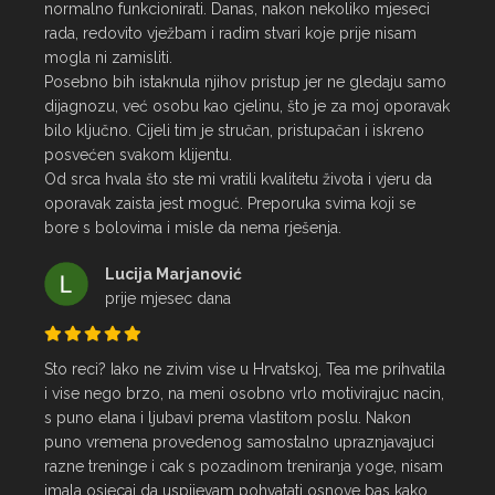
normalno funkcionirati. Danas, nakon nekoliko mjeseci 
rada, redovito vježbam i radim stvari koje prije nisam 
mogla ni zamisliti.

Posebno bih istaknula njihov pristup jer ne gledaju samo 
dijagnozu, već osobu kao cjelinu, što je za moj oporavak 
bilo ključno. Cijeli tim je stručan, pristupačan i iskreno 
posvećen svakom klijentu.

Od srca hvala što ste mi vratili kvalitetu života i vjeru da 
oporavak zaista jest moguć. Preporuka svima koji se 
bore s bolovima i misle da nema rješenja.
Lucija Marjanović
prije mjesec dana
Sto reci? Iako ne zivim vise u Hrvatskoj, Tea me prihvatila 
i vise nego brzo, na meni osobno vrlo motivirajuc nacin, 
s puno elana i ljubavi prema vlastitom poslu. Nakon 
puno vremena provedenog samostalno upraznjavajuci 
razne treninge i cak s pozadinom treniranja yoge, nisam 
imala osjecaj da uspijevam pohvatati osnove bas kako 