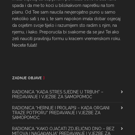
spada i da me to koci u bilokakvom napretku na tom 
planu. Od Tee sam naucila nevjerojatno puno u samo 
nekoliko sati 1 na 1, te sam napokon imala dobar osjecaj 
da osjetim svoje tijelo i razumijem sto radim s njim, na 
njemu, i kako. Preporucila bi svakome da se javi Tei ako 
zeli nauciti pravilniju formu u kracem vremenskom roku. 
Necete fulati!
ZADNJE OBJAVE
RADIONICA “KADA STRES SJEDNE U TRBUH” –
PREDAVANJE I VJEŽBE ZA SAMOPOMOĆ
RADIONICA “HERNIJE I PROLAPSI – KADA ORGANI
TRAŽE POTPORU” PREDAVANJE I VJEŽBE ZA
SAMOPOMOĆ
RADIONICA “KAKO OJAČATI ZDJELIČNO DNO – BEZ
MITOVA I NAGAĐANJA” PREDAVANJE I VJEŽBE ZA