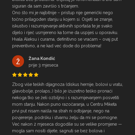
siguran da sam završio s trčanjem.

Ono što mi je najbitnije – pristup nije generički nego 
točno prilagođen stanju u kojem si. Osjeti se znanje, 
iskustvo i razumijevanje aktivnih sportaša te je svako 
dijelo i riječ usmjereno ka tome da uspiješ u oporavku.

Hvala Aleksu i curama, definitivno se vraćam – ovaj put 
preventivno, a ne kad već dođe do problema!
Žana Kondić
prije 3 mjeseca
Zbog više teških dijagnoza (diskus hernije, bolovi u vratu, 
glavobolje, prolaps…) bilo je izuzetno teško pronaći 
nekoga tko se želi ozbiljno i s razumijevanjem posvetiti 
mom stanju. Nakon puno razočaranja, u Centru Miketa 
prvi put nisam naišla na strah ni odbijanje, nego na 
povjerenje, podršku i stvarnu želju da mi se pomogne.

Već nakon 2 mjeseca dogodile su se velike promjene — 
mogla sam nositi dijete, sagnuti se bez bolova i 