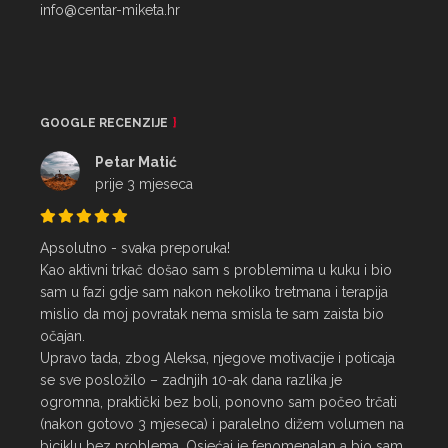
info@centar-miketa.hr
GOOGLE RECENZIJE
Petar Matić
prije 3 mjeseca
Apsolutno - svaka preporuka!

Kao aktivni trkač došao sam s problemima u kuku i bio 
sam u fazi gdje sam nakon nekoliko tretmana i terapija 
mislio da moj povratak nema smisla te sam zaista bio 
očajan.

Upravo tada, zbog Aleksa, njegove motivacije i poticaja 
se sve posložilo – zadnjih 10-ak dana razlika je 
ogromna, praktički bez boli, ponovno sam počeo trčati 
(nakon gotovo 3 mjeseca) i paralelno dižem volumen na 
biciklu bez problema. Osjećaj je fenomenalan a bio sam 