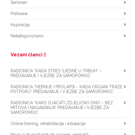
Seminari
Prehrana
Inspiracija
Nekategorizirano
Vezani članci
RADIONICA “KADA STRES SJEDNE U TRBUH” –
PREDAVANJE I VJEŽBE ZA SAMOPOMOĆ
RADIONICA “HERNIJE I PROLAPSI – KADA ORGANI TRAŽE
POTPORU” PREDAVANJE I VJEŽBE ZA SAMOPOMOĆ
RADIONICA “KAKO OJAČATI ZDJELIČNO DNO – BEZ
MITOVA I NAGAĐANJA” PREDAVANJE I VJEŽBE ZA
SAMOPOMOĆ
Online trening, rehabilitacija i edukacije
Mogu li te motivirati da počneš vježbati?