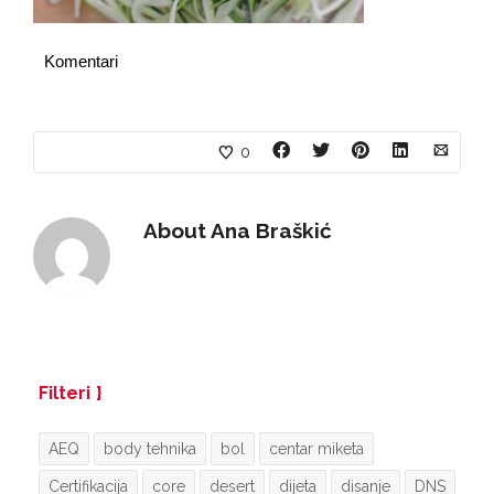
Komentari
0
About
Ana Braškić
Filteri
AEQ
body tehnika
bol
centar miketa
Certifikacija
core
desert
dijeta
disanje
DNS