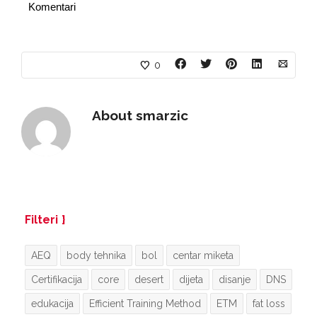
Komentari
0
About
smarzic
Filteri
AEQ
body tehnika
bol
centar miketa
Certifikacija
core
desert
dijeta
disanje
DNS
edukacija
Efficient Training Method
ETM
fat loss