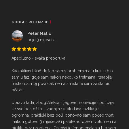
GOOGLE RECENZIJE
Petar Matić
prije 3 mjeseca
Apsolutno - svaka preporuka!

Kao aktivni trkač došao sam s problemima u kuku i bio 
sam u fazi gdje sam nakon nekoliko tretmana i terapija 
mislio da moj povratak nema smisla te sam zaista bio 
očajan.

Upravo tada, zbog Aleksa, njegove motivacije i poticaja 
se sve posložilo – zadnjih 10-ak dana razlika je 
ogromna, praktički bez boli, ponovno sam počeo trčati 
(nakon gotovo 3 mjeseca) i paralelno dižem volumen na 
biciklu bez problema. Osjećaj je fenomenalan a bio sam 