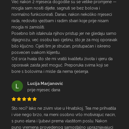
Već nakon 2 mjeseca dogodile su se velike promjene — 
mogla sam nositi dijete, sagnuti se bez bolova i 
normalno funkcionirati. Danas, nakon nekoliko mjeseci 
rada, redovito vježbam i radim stvari koje prije nisam 
mogla ni zamisliti.

Posebno bih istaknula njihov pristup jer ne gledaju samo 
dijagnozu, već osobu kao cjelinu, što je za moj oporavak 
bilo ključno. Cijeli tim je stručan, pristupačan i iskreno 
posvećen svakom klijentu.

Od srca hvala što ste mi vratili kvalitetu života i vjeru da 
oporavak zaista jest moguć. Preporuka svima koji se 
bore s bolovima i misle da nema rješenja.
Lucija Marjanović
prije mjesec dana
Sto reci? Iako ne zivim vise u Hrvatskoj, Tea me prihvatila 
i vise nego brzo, na meni osobno vrlo motivirajuc nacin, 
s puno elana i ljubavi prema vlastitom poslu. Nakon 
puno vremena provedenog samostalno upraznjavajuci 