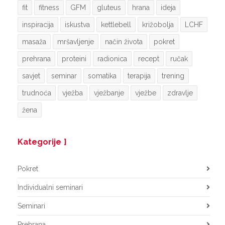
fit
fitness
GFM
gluteus
hrana
ideja
inspiracija
iskustva
kettlebell
križobolja
LCHF
masaža
mršavljenje
način života
pokret
prehrana
proteini
radionica
recept
ručak
savjet
seminar
somatika
terapija
trening
trudnoća
vježba
vježbanje
vježbe
zdravlje
žena
Kategorije
Pokret
Individualni seminari
Seminari
Prehrana