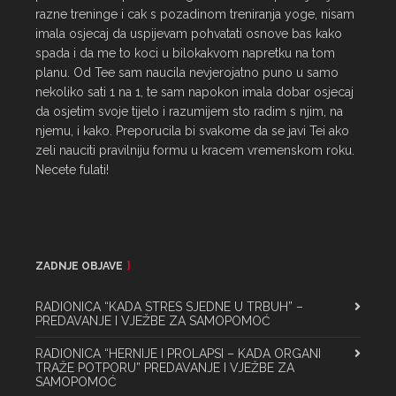
razne treninge i cak s pozadinom treniranja yoge, nisam 
imala osjecaj da uspijevam pohvatati osnove bas kako 
spada i da me to koci u bilokakvom napretku na tom 
planu. Od Tee sam naucila nevjerojatno puno u samo 
nekoliko sati 1 na 1, te sam napokon imala dobar osjecaj 
da osjetim svoje tijelo i razumijem sto radim s njim, na 
njemu, i kako. Preporucila bi svakome da se javi Tei ako 
zeli nauciti pravilniju formu u kracem vremenskom roku. 
Necete fulati!
ZADNJE OBJAVE
RADIONICA “KADA STRES SJEDNE U TRBUH” –
PREDAVANJE I VJEŽBE ZA SAMOPOMOĆ
RADIONICA “HERNIJE I PROLAPSI – KADA ORGANI
TRAŽE POTPORU” PREDAVANJE I VJEŽBE ZA
SAMOPOMOĆ