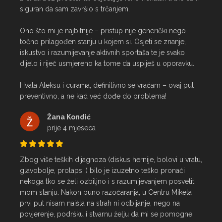
siguran da sam završio s trčanjem.

Ono što mi je najbitnije – pristup nije generički nego 
točno prilagođen stanju u kojem si. Osjeti se znanje, 
iskustvo i razumijevanje aktivnih sportaša te je svako 
dijelo i riječ usmjereno ka tome da uspiješ u oporavku.

Hvala Aleksu i curama, definitivno se vraćam – ovaj put 
preventivno, a ne kad već dođe do problema!
Žana Kondić
prije 4 mjeseca
Zbog više teških dijagnoza (diskus hernije, bolovi u vratu, 
glavobolje, prolaps…) bilo je izuzetno teško pronaći 
nekoga tko se želi ozbiljno i s razumijevanjem posvetiti 
mom stanju. Nakon puno razočaranja, u Centru Miketa 
prvi put nisam naišla na strah ni odbijanje, nego na 
povjerenje, podršku i stvarnu želju da mi se pomogne.
