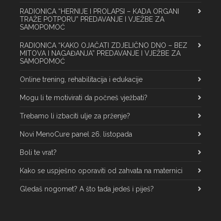
RADIONICA “HERNIJE I PROLAPSI – KADA ORGANI
TRAŽE POTPORU” PREDAVANJE I VJEŽBE ZA
SAMOPOMOĆ
RADIONICA “KAKO OJAČATI ZDJELIČNO DNO – BEZ
MITOVA I NAGAĐANJA” PREDAVANJE I VJEŽBE ZA
SAMOPOMOĆ
Online trening, rehabilitacija i edukacije
Mogu li te motivirati da počneš vježbati?
Trebamo li izbaciti ulje za prženje?
Novi MenoCure panel 26. listopada
Boli te vrat?
Kako se uspješno oporaviti od zahvata na maternici
Gledaš nogomet? A što tada jedeš i piješ?