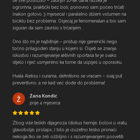
se sve posložilo – zadnjih 10-ak dana razlika je 
ogromna, praktički bez boli, ponovno sam počeo trčati 
(nakon gotovo 3 mjeseca) i paralelno dižem volumen na 
biciklu bez problema. Osjećaj je fenomenalan a bio sam 
siguran da sam završio s trčanjem.

Ono što mi je najbitnije – pristup nije generički nego 
točno prilagođen stanju u kojem si. Osjeti se znanje, 
iskustvo i razumijevanje aktivnih sportaša te je svako 
dijelo i riječ usmjereno ka tome da uspiješ u oporavku.

Hvala Aleksu i curama, definitivno se vraćam – ovaj put 
preventivno, a ne kad već dođe do problema!
Žana Kondić
prije 4 mjeseca
Zbog više teških dijagnoza (diskus hernije, bolovi u vratu, 
glavobolje, prolaps…) bilo je izuzetno teško pronaći 
nekoga tko se želi ozbiljno i s razumijevanjem posvetiti 