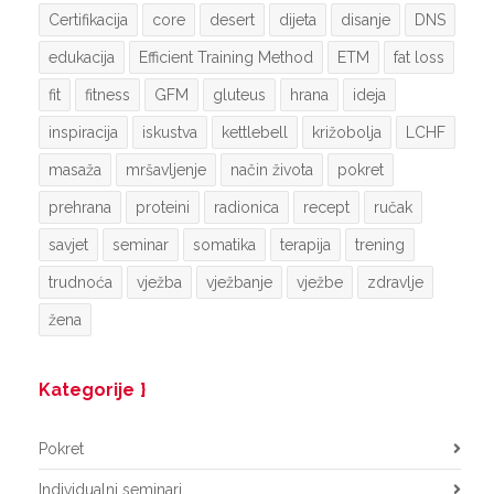
Certifikacija
core
desert
dijeta
disanje
DNS
edukacija
Efficient Training Method
ETM
fat loss
fit
fitness
GFM
gluteus
hrana
ideja
inspiracija
iskustva
kettlebell
križobolja
LCHF
masaža
mršavljenje
način života
pokret
prehrana
proteini
radionica
recept
ručak
savjet
seminar
somatika
terapija
trening
trudnoća
vježba
vježbanje
vježbe
zdravlje
žena
Kategorije
Pokret
Individualni seminari