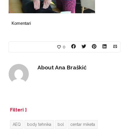
Komentari
0
About
Ana Braškić
Filteri
AEQ
body tehnika
bol
centar miketa