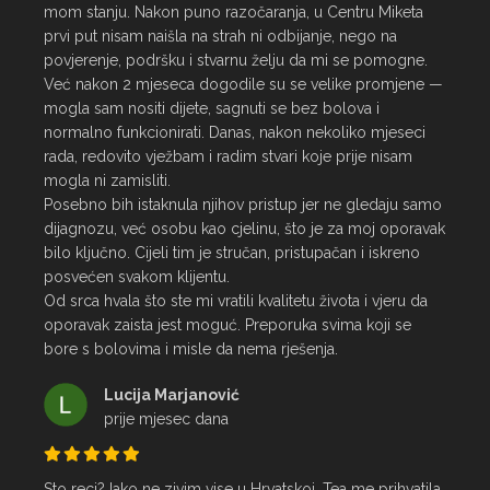
mom stanju. Nakon puno razočaranja, u Centru Miketa 
prvi put nisam naišla na strah ni odbijanje, nego na 
povjerenje, podršku i stvarnu želju da mi se pomogne.

Već nakon 2 mjeseca dogodile su se velike promjene — 
mogla sam nositi dijete, sagnuti se bez bolova i 
normalno funkcionirati. Danas, nakon nekoliko mjeseci 
rada, redovito vježbam i radim stvari koje prije nisam 
mogla ni zamisliti.

Posebno bih istaknula njihov pristup jer ne gledaju samo 
dijagnozu, već osobu kao cjelinu, što je za moj oporavak 
bilo ključno. Cijeli tim je stručan, pristupačan i iskreno 
posvećen svakom klijentu.

Od srca hvala što ste mi vratili kvalitetu života i vjeru da 
oporavak zaista jest moguć. Preporuka svima koji se 
bore s bolovima i misle da nema rješenja.
Lucija Marjanović
prije mjesec dana
Sto reci? Iako ne zivim vise u Hrvatskoj, Tea me prihvatila 