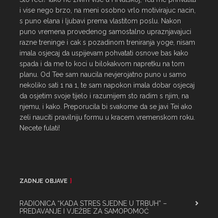
i vise nego brzo, na meni osobno vrlo motivirajuc nacin, 
s puno elana i ljubavi prema vlastitom poslu. Nakon 
puno vremena provedenog samostalno upraznjavajuci 
razne treninge i cak s pozadinom treniranja yoge, nisam 
imala osjecaj da uspijevam pohvatati osnove bas kako 
spada i da me to koci u bilokakvom napretku na tom 
planu. Od Tee sam naucila nevjerojatno puno u samo 
nekoliko sati 1 na 1, te sam napokon imala dobar osjecaj 
da osjetim svoje tijelo i razumijem sto radim s njim, na 
njemu, i kako. Preporucila bi svakome da se javi Tei ako 
zeli nauciti pravilniju formu u kracem vremenskom roku. 
Necete fulati!
ZADNJE OBJAVE
RADIONICA “KADA STRES SJEDNE U TRBUH” –
PREDAVANJE I VJEŽBE ZA SAMOPOMOĆ