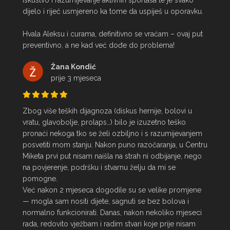
iskustvo i razumijevanje aktivnih sportaša te je svako 
dijelo i riječ usmjereno ka tome da uspiješ u oporavku.

Hvala Aleksu i curama, definitivno se vraćam – ovaj put 
preventivno, a ne kad već dođe do problema!
Žana Kondić
prije 3 mjeseca
Zbog više teških dijagnoza (diskus hernije, bolovi u 
vratu, glavobolje, prolaps…) bilo je izuzetno teško 
pronaći nekoga tko se želi ozbiljno i s razumijevanjem 
posvetiti mom stanju. Nakon puno razočaranja, u Centru 
Miketa prvi put nisam naišla na strah ni odbijanje, nego 
na povjerenje, podršku i stvarnu želju da mi se 
pomogne.

Već nakon 2 mjeseca dogodile su se velike promjene 
— mogla sam nositi dijete, sagnuti se bez bolova i 
normalno funkcionirati. Danas, nakon nekoliko mjeseci 
rada, redovito vježbam i radim stvari koje prije nisam 