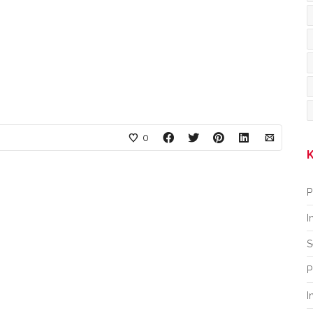
0
K
P
I
S
P
I