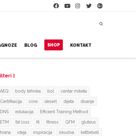
SHOP
JAGNOZE
BLOG
KONTAKT
ilteri
AEQ
body tehnika
bol
centar miketa
Certifikacija
core
desert
dijeta
disanje
DNS
edukacija
Efficient Training Method
ETM
fat loss
fit
fitness
GFM
gluteus
hrana
ideja
inspiracija
iskustva
kettlebell