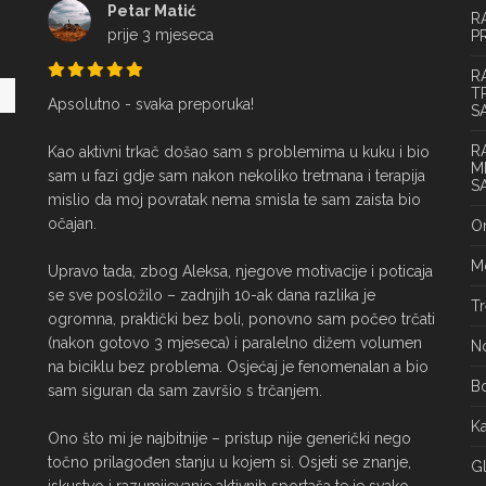
Petar Matić
R
prije 3 mjeseca
P
R
T
Apsolutno - svaka preporuka!

S
R
Kao aktivni trkač došao sam s problemima u kuku i bio 
M
sam u fazi gdje sam nakon nekoliko tretmana i terapija 
S
mislio da moj povratak nema smisla te sam zaista bio 
očajan.

On
Mo
Upravo tada, zbog Aleksa, njegove motivacije i poticaja 
se sve posložilo – zadnjih 10-ak dana razlika je 
Tr
ogromna, praktički bez boli, ponovno sam počeo trčati 
(nakon gotovo 3 mjeseca) i paralelno dižem volumen 
No
na biciklu bez problema. Osjećaj je fenomenalan a bio 
Bo
sam siguran da sam završio s trčanjem.

Ka
Ono što mi je najbitnije – pristup nije generički nego 
točno prilagođen stanju u kojem si. Osjeti se znanje, 
Gl