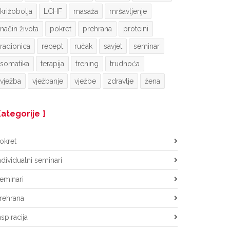
križobolja
LCHF
masaža
mršavljenje
način života
pokret
prehrana
proteini
radionica
recept
ručak
savjet
seminar
somatika
terapija
trening
trudnoća
vježba
vježbanje
vježbe
zdravlje
žena
ategorije
okret
ndividualni seminari
eminari
rehrana
nspiracija