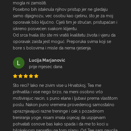
mogla ni zamisliti.

Posebno bih istaknula njihov pristup jer ne gledaju 
samo dijagnozu, već osobu kao cjelinu, što je za moj 
oporavak bilo ključno. Cijeli tim je stručan, pristupačan i 
iskreno posvećen svakom klijentu.

Od srca hvala što ste mi vratili kvalitetu života i vjeru da 
oporavak zaista jest moguć. Preporuka svima koji se 
bore s bolovima i misle da nema rješenja.
Lucija Marjanović
prije mjesec dana
Sto reci? Iako ne zivim vise u Hrvatskoj, Tea me 
prihvatila i vise nego brzo, na meni osobno vrlo 
motivirajuc nacin, s puno elana i ljubavi prema vlastitom 
poslu. Nakon puno vremena provedenog samostalno 
upraznjavajuci razne treninge i cak s pozadinom 
treniranja yoge, nisam imala osjecaj da uspijevam 
pohvatati osnove bas kako spada i da me to koci u 
bilokakvom napretku na tom planu. Od Tee sam naucila 