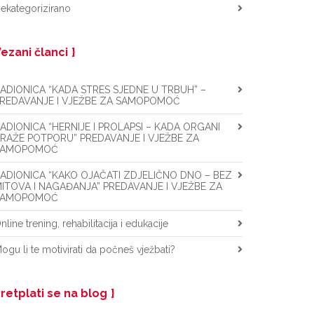
ekategorizirano
ezani članci
ADIONICA “KADA STRES SJEDNE U TRBUH” –
REDAVANJE I VJEŽBE ZA SAMOPOMOĆ
ADIONICA “HERNIJE I PROLAPSI – KADA ORGANI
RAŽE POTPORU” PREDAVANJE I VJEŽBE ZA
SAMOPOMOĆ
ADIONICA “KAKO OJAČATI ZDJELIČNO DNO – BEZ
ITOVA I NAGAĐANJA” PREDAVANJE I VJEŽBE ZA
SAMOPOMOĆ
nline trening, rehabilitacija i edukacije
ogu li te motivirati da počneš vježbati?
retplati se na blog