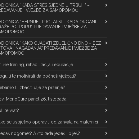
ADIONICA “KADA STRES SJEDNE U TRBUH” –
REDAVANJE I VJEŽBE ZA SAMOPOMOĆ
ADIONICA “HERNIJE I PROLAPSI – KADA ORGANI
RAŽE POTPORU” PREDAVANJE I VJEŽBE ZA
AMOPOMOĆ
ADIONICA “KAKO OJAČATI ZDJELIČNO DNO – BEZ
ITOVA I NAGAĐANJA” PREDAVANJE I VJEŽBE ZA
AMOPOMOĆ
line trening, rehabilitacija i edukacije
gu li te motivirati da počneš vježbati?
ebamo li izbaciti ulje za prženje?
vi MenoCure panel 26. listopada
li te vrat?
ko se uspješno oporaviti od zahvata na maternici
edaš nogomet? A što tada jedeš i piješ?