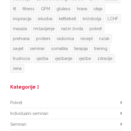
fit
fitness
GFM
gluteus
hrana
ideja
inspiracija
iskustva
kettlebell
križobolja
LCHF
masaža
mršavljenje
način života
pokret
prehrana
proteini
radionica
recept
ručak
savjet
seminar
somatika
terapija
trening
trudnoća
vježba
vježbanje
vježbe
zdravlje
žena
Kategorije
Pokret
Individualni seminari
Seminari