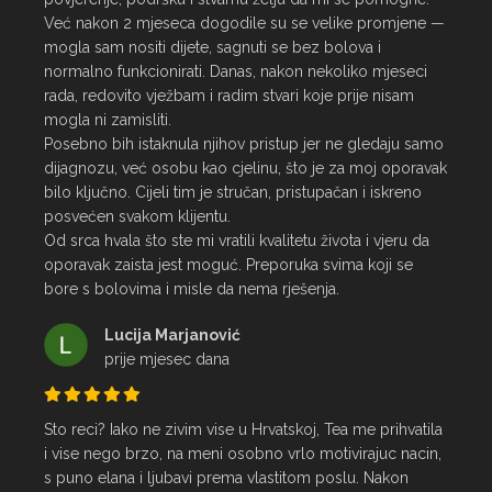
Već nakon 2 mjeseca dogodile su se velike promjene — 
mogla sam nositi dijete, sagnuti se bez bolova i 
normalno funkcionirati. Danas, nakon nekoliko mjeseci 
rada, redovito vježbam i radim stvari koje prije nisam 
mogla ni zamisliti.

Posebno bih istaknula njihov pristup jer ne gledaju samo 
dijagnozu, već osobu kao cjelinu, što je za moj oporavak 
bilo ključno. Cijeli tim je stručan, pristupačan i iskreno 
posvećen svakom klijentu.

Od srca hvala što ste mi vratili kvalitetu života i vjeru da 
oporavak zaista jest moguć. Preporuka svima koji se 
bore s bolovima i misle da nema rješenja.
Lucija Marjanović
prije mjesec dana
Sto reci? Iako ne zivim vise u Hrvatskoj, Tea me prihvatila 
i vise nego brzo, na meni osobno vrlo motivirajuc nacin, 
s puno elana i ljubavi prema vlastitom poslu. Nakon 