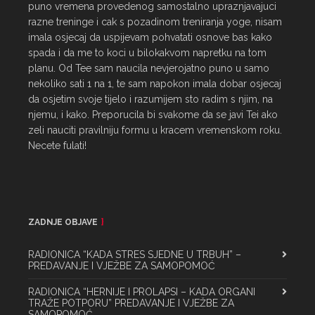
puno vremena provedenog samostalno upraznjavajuci 
razne treninge i cak s pozadinom treniranja yoge, nisam 
imala osjecaj da uspijevam pohvatati osnove bas kako 
spada i da me to koci u bilokakvom napretku na tom 
planu. Od Tee sam naucila nevjerojatno puno u samo 
nekoliko sati 1 na 1, te sam napokon imala dobar osjecaj 
da osjetim svoje tijelo i razumijem sto radim s njim, na 
njemu, i kako. Preporucila bi svakome da se javi Tei ako 
zeli nauciti pravilniju formu u kracem vremenskom roku. 
Necete fulati!
ZADNJE OBJAVE
RADIONICA “KADA STRES SJEDNE U TRBUH” –
PREDAVANJE I VJEŽBE ZA SAMOPOMOĆ
RADIONICA “HERNIJE I PROLAPSI – KADA ORGANI
TRAŽE POTPORU” PREDAVANJE I VJEŽBE ZA
SAMOPOMOĆ