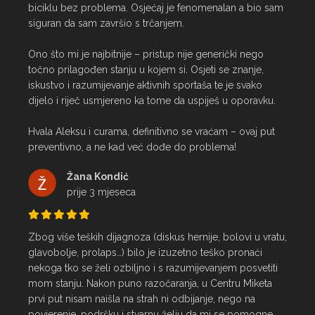
biciklu bez problema. Osjećaj je fenomenalan a bio sam 
siguran da sam završio s trčanjem.

Ono što mi je najbitnije – pristup nije generički nego 
točno prilagođen stanju u kojem si. Osjeti se znanje, 
iskustvo i razumijevanje aktivnih sportaša te je svako 
dijelo i riječ usmjereno ka tome da uspiješ u oporavku.

Hvala Aleksu i curama, definitivno se vraćam – ovaj put 
preventivno, a ne kad već dođe do problema!
Žana Kondić
prije 3 mjeseca
Zbog više teških dijagnoza (diskus hernije, bolovi u vratu, 
glavobolje, prolaps…) bilo je izuzetno teško pronaći 
nekoga tko se želi ozbiljno i s razumijevanjem posvetiti 
mom stanju. Nakon puno razočaranja, u Centru Miketa 
prvi put nisam naišla na strah ni odbijanje, nego na 
povjerenje, podršku i stvarnu želju da mi se pomogne.
