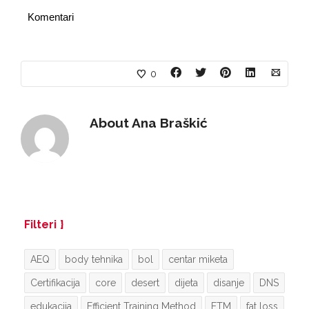
Komentari
0
About
Ana Braškić
Filteri
AEQ
body tehnika
bol
centar miketa
Certifikacija
core
desert
dijeta
disanje
DNS
edukacija
Efficient Training Method
ETM
fat loss